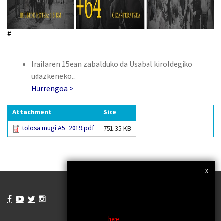
#
Irailaren 15ean zabalduko da Usabal kiroldegiko
udazkeneko...
Hurrengoa >
Attachment
Size
tolosa mugi A5_2019.pdf
751.35 KB
x
We use own and third party cookies to improve
our services and show related advertising to your
preferences by analyzing your browsing habits. If
you continue browsing, we consider that you




accept the use.
You can change the settings or get more
information
here
.