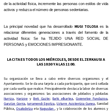
de la actividad física, incremente las personas con estilos de vida
activos y reduzca el número de personas sedentarias
.
M
UGI
TOLOSA
La principal novedad que ha desarrollado
es la
relaci
onar diferentes
generaciones a través del fomento de la
actividad física: Se ha
T
EJ
IDO
UNA RED SOCIAL DE
PERSONAS y EMOCIONES
IMPRESIONANTE
.
LA CITA ES TODOS LOS MIÉRCOLES, DESDE EL ZERKAUSI A
LAS 10:30 Y A LAS 11:00.
Su organización se lleva a cabo entre diversos organismos y el
Ayuntamiento. Se le da una tarjeta a cada participante, que será sellada
por cada vuelta que realice. Principalmente destaca la labor de diversas
asociaciones y organismos: las asociaciones de jubilados y jubiladas
Iturriza
,
Harizpe
y
Beti Gazte
;
Ilarki elkartea
,
Goienetxe Fundazioa
,
Gurutze Gorria
,
Iurramendi Egoitza
,
Uzturre Asistentzia Gunea
, Sanidad
Pública,
Osakidetza
eta
Nagusilan
, y la colaboración de los alumnos y