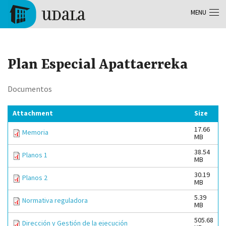
Skip to main content
MENU
Tolosa
Plan Especial Apattaerreka
Documentos
Attachment
Size
17.66
Memoria
MB
38.54
Planos 1
MB
30.19
Planos 2
MB
5.39
Normativa reguladora
MB
505.68
Dirección y Gestión de la ejecución