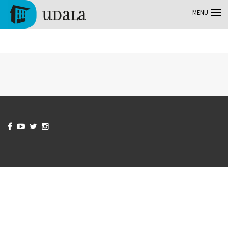
Aller au contenu principal
MENU
Tolosa



