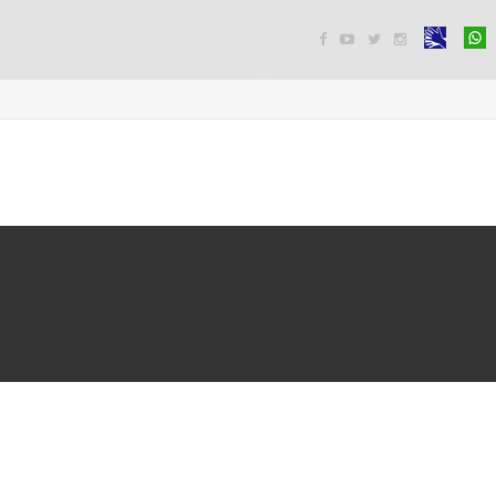



