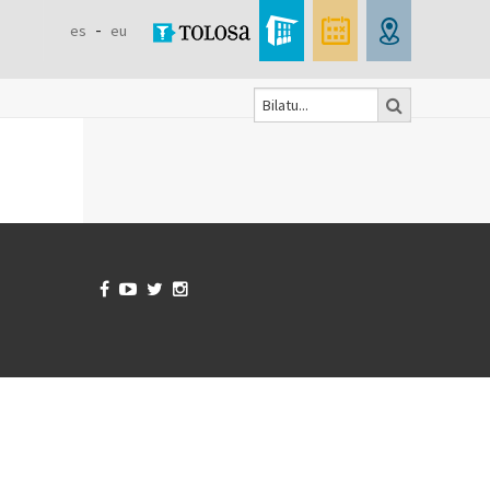
es
eu
Bilatu
Formulaire
de
recherche



