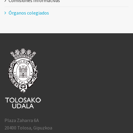
Comisiones Informativas
Órganos colegiados
Plaza Zaharra 6A
20400 Tolosa, Gipuzkoa