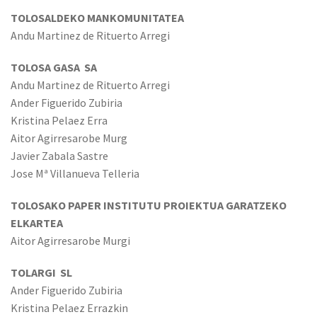
TOLOSALDEKO MANKOMUNITATEA
Andu Martinez de Rituerto Arregi
TOLOSA GASA SA
Andu Martinez de Rituerto Arregi
Ander Figuerido Zubiria
Kristina Pelaez Erra
Aitor Agirresarobe Murg
Javier Zabala Sastre
Jose Mª Villanueva Telleria
TOLOSAKO PAPER INSTITUTU PROIEKTUA GARATZEKO
ELKARTEA
Aitor Agirresarobe Murgi
TOLARGI SL
Ander Figuerido Zubiria
Kristina Pelaez Errazkin