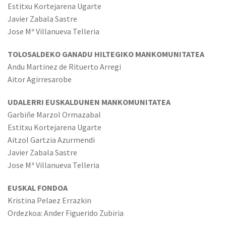
Estitxu Kortejarena Ugarte
Javier Zabala Sastre
Jose Mª Villanueva Telleria
TOLOSALDEKO GANADU HILTEGIKO MANKOMUNITATEA
Andu Martinez de Rituerto Arregi
Aitor Agirresarobe
UDALERRI EUSKALDUNEN MANKOMUNITATEA
Garbiñe Marzol Ormazabal
Estitxu Kortejarena Ugarte
Aitzol Gartzia Azurmendi
Javier Zabala Sastre
Jose Mª Villanueva Telleria
EUSKAL FONDOA
Kristina Pelaez Errazkin
Ordezkoa: Ander Figuerido Zubiria