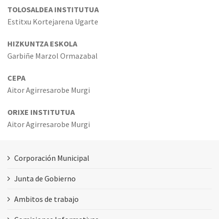
TOLOSALDEA INSTITUTUA
Estitxu Kortejarena Ugarte
HIZKUNTZA ESKOLA
Garbiñe Marzol Ormazabal
CEPA
Aitor Agirresarobe Murgi
ORIXE INSTITUTUA
Aitor Agirresarobe Murgi
Corporación Municipal
Junta de Gobierno
Ambitos de trabajo