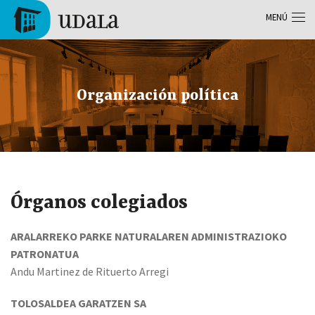
Pasar al contenido principal
MENÚ
Tolosa
Organización política
Órganos colegiados
ARALARREKO PARKE NATURALAREN ADMINISTRAZIOKO
PATRONATUA
Andu Martinez de Rituerto Arregi
TOLOSALDEA GARATZEN SA