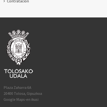
Contratación
Plaza Zaharra 6A
20400 Tolosa, Gipuzkoa
Google Maps-en ikusi