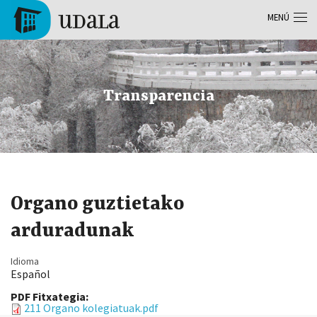
Pasar al contenido principal
MENÚ
Tolosa
Transparencia
Organo guztietako
arduradunak
Idioma
Español
PDF Fitxategia:
211 Organo kolegiatuak.pdf