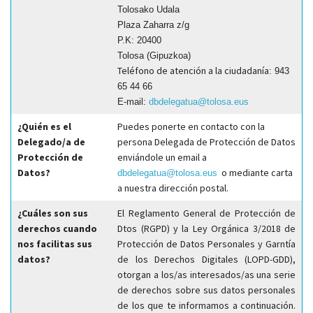
Tolosako Udala
Plaza Zaharra z/g
P.K: 20400
Tolosa (Gipuzkoa)
Teléfono de atención a la ciudadanía
: 943
65 44 66
E-mail:
dbdelegatua@tolosa.eus
¿Quién es el
Puedes ponerte en contacto con la
Delegado/a de
persona Delegada de Protección de Datos
Protección de
enviándole un email a
Datos?
o mediante carta
dbdelegatua@tolosa.eus
a nuestra dirección postal.
¿Cuáles son sus
El Reglamento General de Protección de
derechos cuando
Dtos (RGPD) y la Ley Orgánica 3/2018 de
nos facilitas sus
Protección de Datos Personales y Garntía
datos?
de los Derechos Digitales (LOPD-GDD),
otorgan a los/as interesados/as una serie
de derechos sobre sus datos personales
de los que te informamos a continuación.