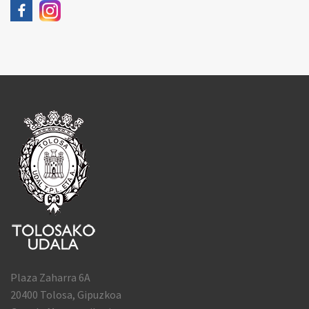
Plaza Zaharra 6A
20400 Tolosa, Gipuzkoa