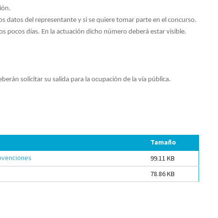
ión.
los datos del representante y si se quiere tomar parte en el concurso.
os pocos días. En la actuación dicho número deberá estar visible.
erán solicitar su salida para la ocupación de la vía pública.
Tamaño
ubvenciones
99.11 KB
78.86 KB