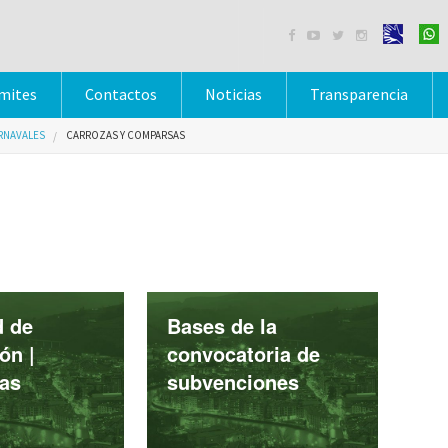




mites
Contactos
Noticias
Transparencia
RNAVALES
CARROZAS Y COMPARSAS
d de
Bases de la
ón |
convocatoria de
as
subvenciones