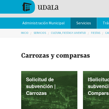
Pasar al contenido principal
Tolosa
Administración Municipal
Servicios
Trá
Usted está aquí
INICIO
SERVICIOS
CULTURA, FIESTAS Y JUVENTUD
FIESTAS
CA
Carrozas y comparsas
Solicitud de
ISolicitu
subvención |
subvenci
Carrozas
Compars