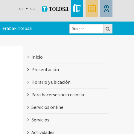
es
eu
Buscar
erabaki.tolosa
Formulario
de
Inicio
búsqueda
Presentación
Horario y ubicación
Para hacerse socio o socia
Servicios online
Servicios
Actividades