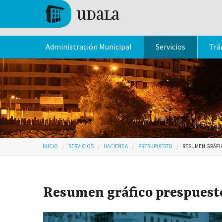
Pasar al contenido principal
Tolosa
Administración Municipal
Servicios
Trá
Usted está aquí
INICIO
SERVICIOS
HACIENDA
PRESUPUESTO
RESUMEN GRÁFI
Resumen gráfico prespuest