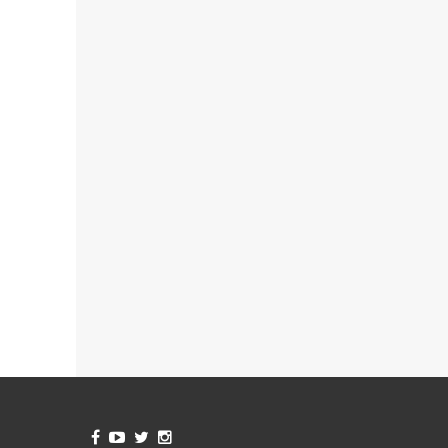



