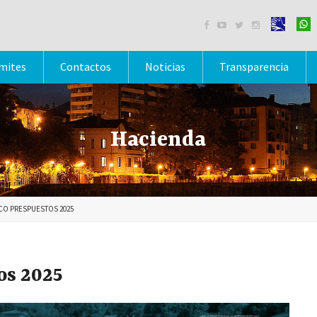




mites
Contactos
Noticias
Transparencia
Hacienda
CO PRESPUESTOS 2025
os 2025