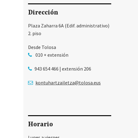
Dirección
Plaza Zaharra 6A (Edif. administrativo)
2. piso
Desde Tolosa
010 + extensión
943 654 466 | extensión 206
kontuhartzailetza@tolosa.eus
Horario
Lunes a viernes