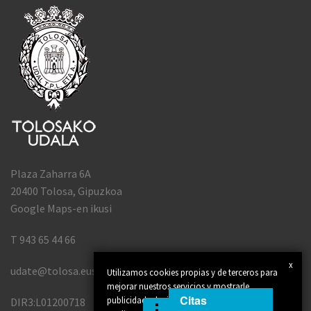
Plaza Zaharra 6A
20400 Tolosa, Gipuzkoa
Google Maps-en ikusi
T 943 65 44 66
x
udate@tolosa.eus
Utilizamos cookies propias y de terceros para
mejorar nuestros servicios y mostrarle
Citas
publicidad relacionada con sus preferencias
DIR3:L01200718