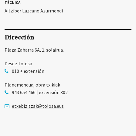
TÉCNICA
Aitziber Lazcano Azurmendi
Dirección
Plaza Zaharra 6A, 1. solairua.
Desde Tolosa
010 + extensión
Planemendua, obra txikiak
943 654 466 | extensión 302
etxebizitzak@tolosa.eus