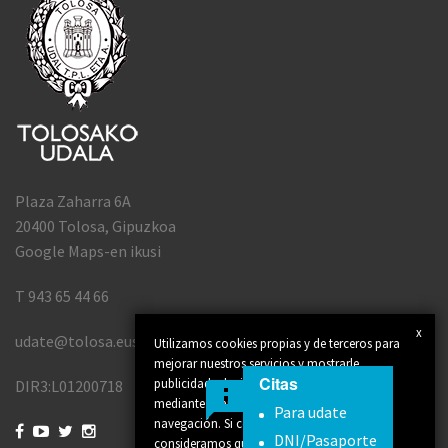
Plaza Zaharra 6A
20400 Tolosa, Gipuzkoa
Google Maps-en ikusi
T 943 65 44 66
x
udate@tolosa.eus
Utilizamos cookies propias y de terceros para
mejorar nuestros servicios y mostrarle
Citas
publicidad relacionada con sus preferencias
DIR3:L01200718
mediante el análisis de sus hábitos de
Para udate
navegación. Si continúa navegando,




DNI/Pasaporte
consideramos que acepta su uso. Puede