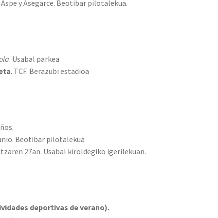
 Aspe y Asegarce. Beotibar pilotalekua.
ola
. Usabal parkea
eta
. TCF. Berazubi estadioa
años.
nio. Beotibar pilotalekua
tzaren 27an. Usabal kiroldegiko igerilekuan.
ividades deportivas de verano).