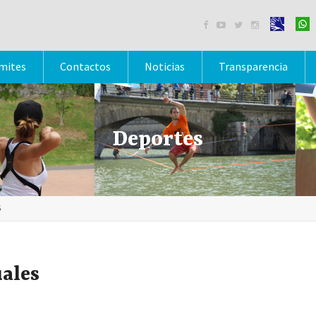




mites
Contactos
Noticias
Transparencia
Deportes
S
uales