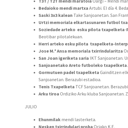
T3T / T2T mendi maratoia
Oargi – Mendi mar
Bedaioko mendi martxa
Artubi. El día 4. Bed
Saski 3x3 kalean
Take Sanjoanetan. San Fran
Urtzi memoriala elkartasunaren futbol tx
Soziedade arteko esku pilota txapelketa
-
Beotibar pilotalekuan.
Herri arteko esku pilota txapelketa-Inter
Jose M.ª Ansa memoriala txirrindularitza
Or
San Joan igeriketa saria
IKT Sanjoanetan. Us
Sanjoanetako Areto futboleko txapelketa
Gormutuen padel txapelketa
Gainditzen elk
Sanjoanetan. Berazubi estadioa.
Tenis Txapelketa
TCF Sanjoanetan. Berazubi
Arku tiroa
Ordiziko Arku kluba Sanjoanetan. 
JULIO
Ehunmilak
mendi lasterketa.
Nesken txirrindulari proba
Oriako K.E.