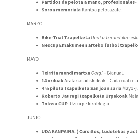
Partidos de pelota a mano, profesionales
-
Soroa memoriala
Kantxa pelotazale.
MARZO
Bike-Trial Txapelketa
Oriako Txirrindulari esk
Nescup Emakumeen arteko futbol txapelk
MAYO
Txirrita mendi martxa
Oargi
– Bianual.
14 orduak
Aralarko adiskideak – Cada cuatro 
4 ½ pilota txapelketa San joan saria
Mayo-ju
Roberto Jauregi txapelketa Urpekoak
Maia
Tolosa CUP
. Uzturpe kiroldegia.
JUNIO
UDA KANPAINA. ( Cursillos, Ludotekas y act