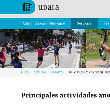
Pasar al contenido principal
Tolosa
Administración Municipal
Servicios
Trá
Usted está aquí
INICIO
SERVICIOS
DEPORTES
PRINCIPALES ACTIVIDADES ANUALE
Principales actividades an