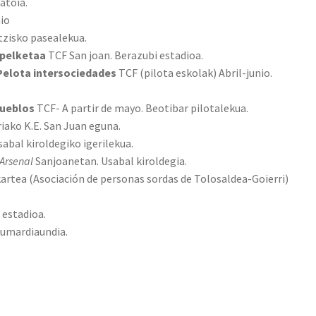
atoia.
aio
tzisko pasealekua.
apelketaa
TCF San joan. Berazubi estadioa.
Pelota intersociedades
TCF (pilota eskolak) Abril-junio.
pueblos
TCF- A partir de mayo. Beotibar pilotalekua.
iako K.E. San Juan eguna.
abal kiroldegiko igerilekua.
Arsenal
Sanjoanetan. Usabal kiroldegia.
artea (Asociación de personas sordas de Tolosaldea-Goierri)
 estadioa.
Zumardiaundia.