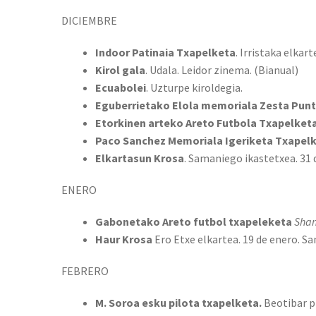
DICIEMBRE
Indoor Patinaia Txapelketa
. Irristaka elkar
Kirol gala
. Udala. Leidor zinema. (Bianual)
Ecuabolei
. Uzturpe kiroldegia.
Eguberrietako Elola memoriala Zesta Punt
Etorkinen arteko Areto Futbola Txapelketa
Paco Sanchez Memoriala
Igeriketa Txapel
Elkartasun Krosa
. Samaniego ikastetxea. 31 d
ENERO
Gabonetako Areto futbol txapeleketa
Shan
Haur Krosa
Ero Etxe elkartea. 19 de enero. S
FEBRERO
M. Soroa esku pilota txapelketa.
Beotibar p