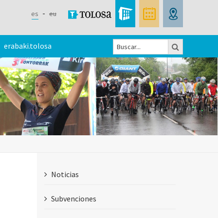
es
eu
Buscar
erabaki.tolosa
Formulario
de
búsqueda
Noticias
Subvenciones