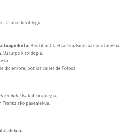
tea. Usabal kiroldegia.
a txapelketa.
Beotibar CD elkartea. Beotibar pilotalekua.
.
Uzturpe kiroldegia.
keta
e diciembre, por las calles de Tolosa.
ti kirolak
. Usabal kiroldegia.
an Frantzisko pasealekua.
ilotalekua.