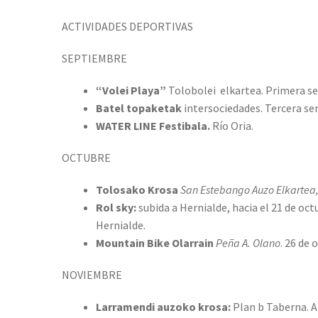
ACTIVIDADES DEPORTIVAS
SEPTIEMBRE
“Volei Playa”
Tolobolei elkartea. Primera se
Batel topaketak
intersociedades. Tercera se
WATER LINE Festibala.
Río Oria.
OCTUBRE
Tolosako Krosa
San Estebango Auzo Elkartea
Rol sky:
subida a Hernialde, hacia el 21 de oc
Hernialde.
Mountain Bike Olarrain
Peña A. Olano
. 26 de
NOVIEMBRE
Larramendi auzoko krosa:
Plan b Taberna. 