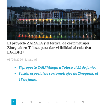
El proyecto ZARATA y el festival de cortometrajes
Zinegoak en Tolosa, para dar visibilidad al colectivo
LGTBIQ+
09/06/2026 | Igualdad
El proyecto ZARATAllega a Tolosa el 11 de junio.
Sesión especial de cortometrajes de Zinegoak, el
17 de junio.
Páginas
1
2
3
4
5
6
7
8
9
…