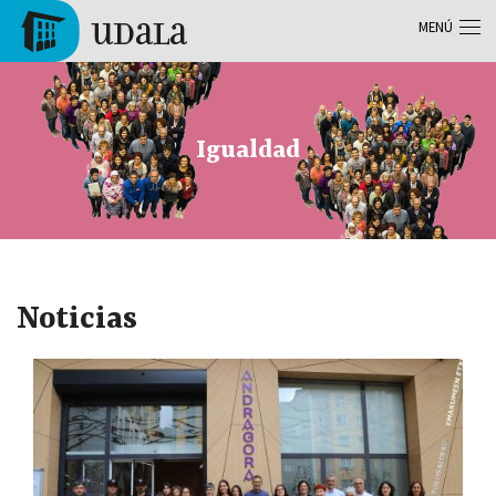
Pasar al contenido principal
MENÚ
Tolosa
Igualdad
Noticias