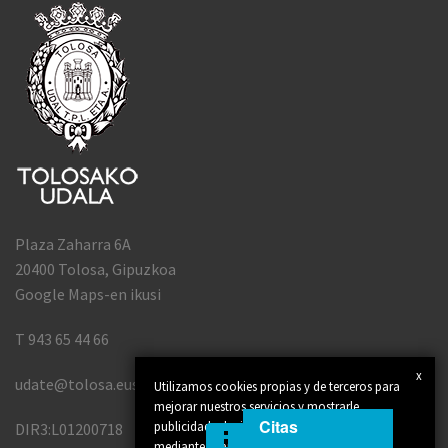
Plaza Zaharra 6A
20400 Tolosa, Gipuzkoa
Google Maps-en ikusi
T 943 65 44 66
x
udate@tolosa.eus
Utilizamos cookies propias y de terceros para
mejorar nuestros servicios y mostrarle
Citas
publicidad relacionada con sus preferencias
DIR3:L01200718
mediante el análisis de sus hábitos de