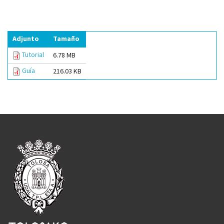
Adjunto
Tamaño
Tutorial
6.78 MB
Guía
216.03 KB