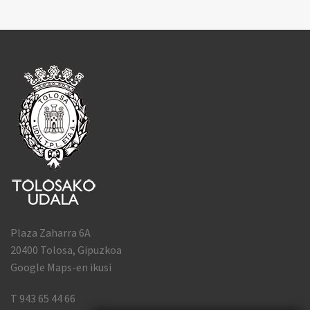
Plaza Zaharra 6A
20400 Tolosa, Gipuzkoa
Google Maps-en ikusi
T 943 65 44 66