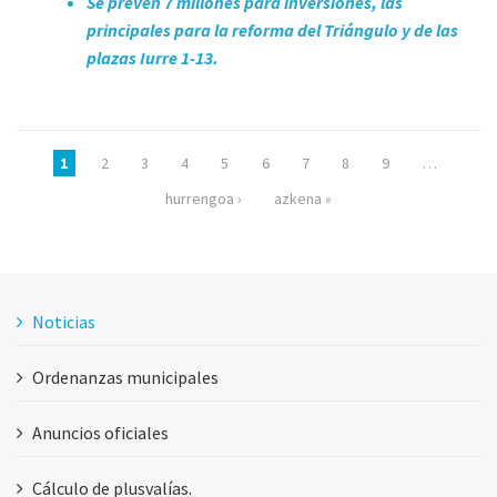
Se prevén 7 millones para inversiones, las
principales para la reforma del Triángulo y de las
plazas Iurre 1-13.
Páginas
1
2
3
4
5
6
7
8
9
…
hurrengoa ›
azkena »
Noticias
Ordenanzas municipales
Anuncios oficiales
Cálculo de plusvalías.