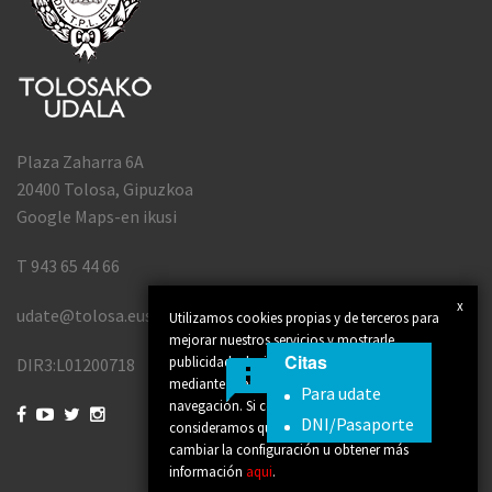
Plaza Zaharra 6A
20400 Tolosa, Gipuzkoa
Google Maps-en ikusi
T 943 65 44 66
x
udate@tolosa.eus
Utilizamos cookies propias y de terceros para
mejorar nuestros servicios y mostrarle
Citas
publicidad relacionada con sus preferencias
DIR3:L01200718
mediante el análisis de sus hábitos de
Para udate
navegación. Si continúa navegando,




DNI/Pasaporte
consideramos que acepta su uso. Puede
cambiar la configuración u obtener más
información
aqui
.