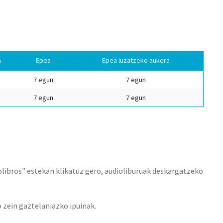
a
Epea
Epea luzatzeko aukera
7 egun
7 egun
7 egun
7 egun
iolibros" estekan klikatuz gero, audioliburuak deskargatzeko
 zein gaztelaniazko ipuinak.