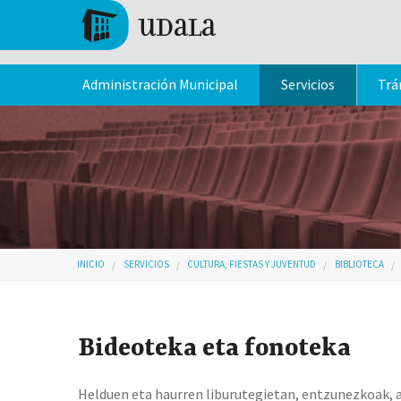
Pasar al contenido principal
Tolosa
Administración Municipal
Servicios
Trá
Usted está aquí
INICIO
SERVICIOS
CULTURA, FIESTAS Y JUVENTUD
BIBLIOTECA
Bideoteka eta fonoteka
Helduen eta haurren liburutegietan, entzunezkoak,