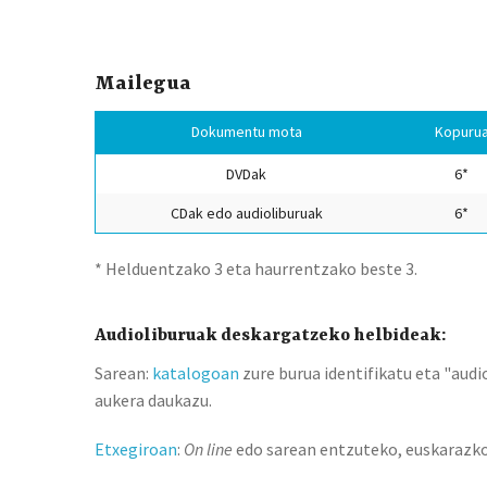
Mailegua
Dokumentu mota
Kopuru
DVDak
6*
CDak edo audioliburuak
6*
* Helduentzako 3 eta haurrentzako beste 3.
Audioliburuak deskargatzeko helbideak:
Sarean:
katalogoan
zure burua identifikatu eta "aud
aukera daukazu.
Etxegiroan
:
On line
edo sarean entzuteko, euskarazko