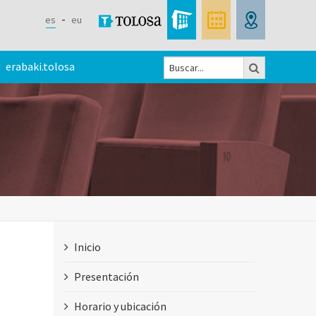
es
eu
Buscar
erabaki.tolosa
Formulario
de
búsqueda
Inicio
Presentación
Horario y ubicación