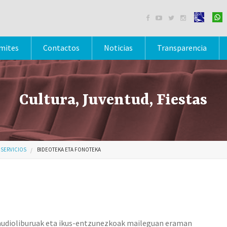




mites
Contactos
Noticias
Transparencia
Cultura, Juventud, Fiestas
SERVICIOS
BIDEOTEKA ETA FONOTEKA
 audioliburuak eta ikus-entzunezkoak maileguan eraman