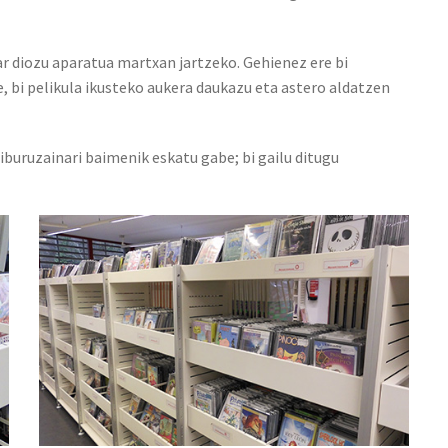
r diozu aparatua martxan jartzeko. Gehienez ere bi
e, bi pelikula ikusteko aukera daukazu eta astero aldatzen
buruzainari baimenik eskatu gabe; bi gailu ditugu