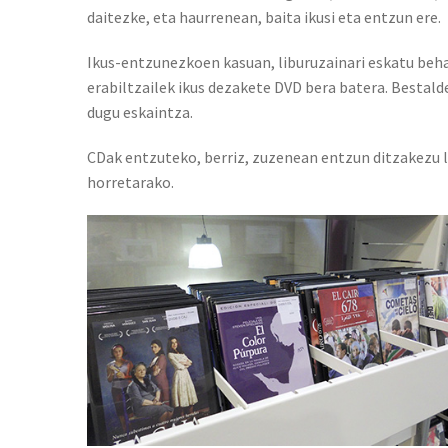
daitezke, eta haurrenean, baita ikusi eta entzun ere.
Ikus-entzunezkoen kasuan, liburuzainari eskatu beha
erabiltzailek ikus dezakete DVD bera batera. Bestald
dugu eskaintza.
CDak entzuteko, berriz, zuzenean entzun ditzakezu li
horretarako.