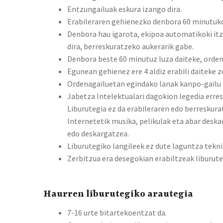
Entzungailuak eskura izango dira.
Erabileraren gehienezko denbora 60 minutuko
Denbora hau igarota, ekipoa automatikoki itz
dira, berreskuratzeko aukerarik gabe.
Denbora beste 60 minutuz luza daiteke, orden
Egunean gehienez ere 4 aldiz erabili daiteke z
Ordenagailuetan egindako lanak kanpo-gailu 
Jabetza Intelektualari dagokion legedia erres
Liburutegia ez da erabileraren edo berresku
Internetetik musika, pelikulak eta abar desk
edo deskargatzea.
Liburutegiko langileek ez dute laguntza tekn
Zerbitzua era desegokian erabiltzeak liburute
Haurren liburutegiko arautegia
7-16 urte bitartekoentzat da.