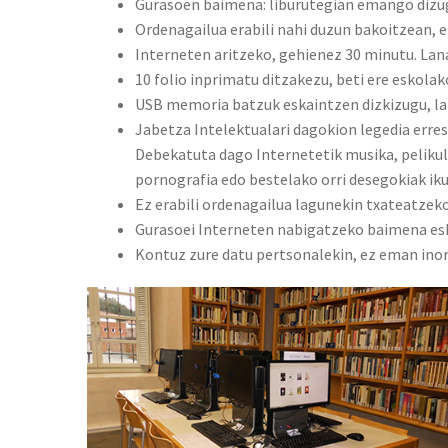
Gurasoen baimena: liburutegian emango diz
Ordenagailua erabili nahi duzun bakoitzean, e
Interneten aritzeko, gehienez 30 minutu. Lana
10 folio inprimatu ditzakezu, beti ere eskola
USB memoria batzuk eskaintzen dizkizugu, la
Jabetza Intelektualari dagokion legedia erres
Debekatuta dago Internetetik musika, pelikul
pornografia edo bestelako orri desegokiak ik
Ez erabili ordenagailua lagunekin txateatzeko
Gurasoei Interneten nabigatzeko baimena esk
Kontuz zure datu pertsonalekin, ez eman inor