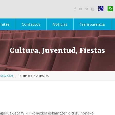




mites
Contactos
Noticias
Transparencia
Cultura, Juventud, Fiestas
SERVICIOS
INTERNET ETA OFIMATIKA
agailuak eta WI-FI konexioa eskaintzen ditugu honako