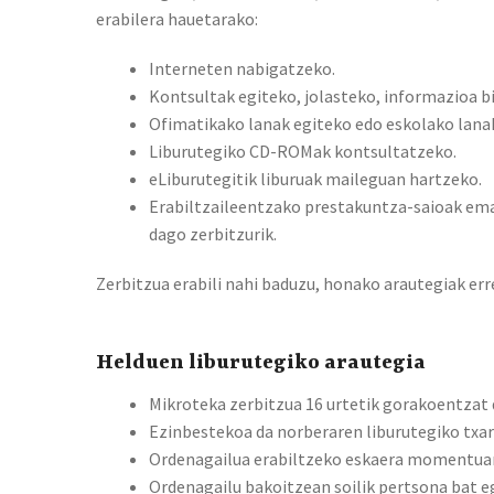
erabilera hauetarako:
Interneten nabigatzeko.
Kontsultak egiteko, jolasteko, informazioa b
Ofimatikako lanak egiteko edo eskolako lana
Liburutegiko CD-ROMak kontsultatzeko.
eLiburutegitik liburuak maileguan hartzeko.
Erabiltzaileentzako prestakuntza-saioak ema
dago zerbitzurik.
Zerbitzua erabili nahi baduzu, honako arautegiak err
Helduen liburutegiko arautegia
Mikroteka zerbitzua 16 urtetik gorakoentzat 
Ezinbestekoa da norberaren liburutegiko txar
Ordenagailua erabiltzeko eskaera momentuan
Ordenagailu bakoitzean soilik pertsona bat e