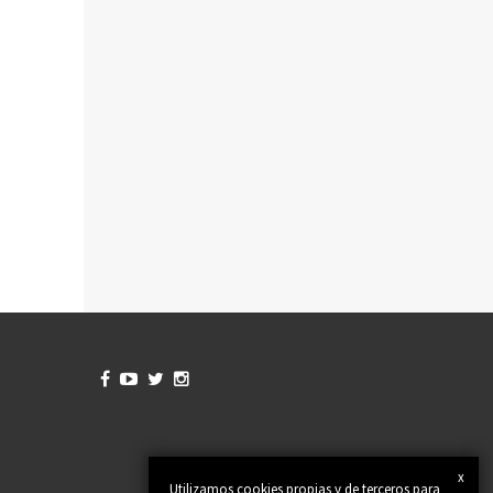




x
Utilizamos cookies propias y de terceros para