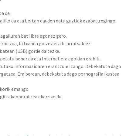
a da.
aliko da eta bertan dauden datu guztiak ezabatu egingo
agailuren bat libre egonez gero.
erbitzua, bi txanda goizez eta bi arratsaldez.
batean (USB) gorde daitezke.
petatu behar da eta Internet era egokian erabili.
ratutako informazioaren erantzule izango. Debekatuta dago
argatzea. Era berean, debekatuta dago pornografia ikustea
ikorik emango.
gitik kanporatzea ekarriko du.