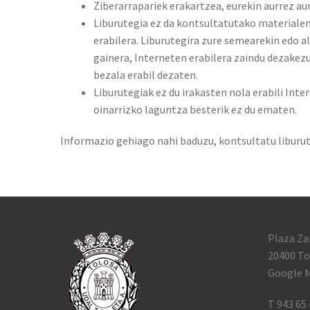
Ziberarrapariek erakartzea, eurekin aurrez a
Liburutegia ez da kontsultatutako materialen
erabilera. Liburutegira zure semearekin edo 
gainera, Interneten erabilera zaindu dezakezu
bezala erabil dezaten.
Liburutegiak ez du irakasten nola erabili Int
oinarrizko laguntza besterik ez du ematen.
Informazio gehiago nahi baduzu, kontsultatu liburu
Plaza Za
20400 To
Google M
T 943 65 