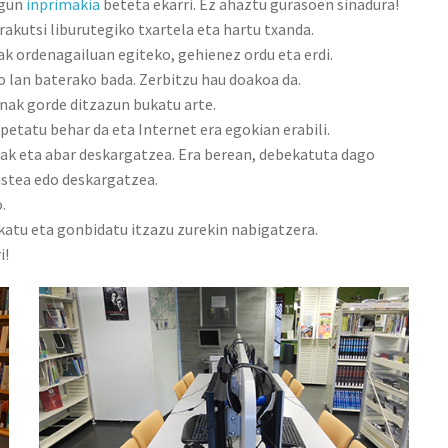
ugun
inprimakia
beteta ekarri. Ez ahaztu gurasoen sinadura!
rakutsi liburutegiko txartela eta hartu txanda.
k ordenagailuan egiteko, gehienez ordu eta erdi.
ko lan baterako bada. Zerbitzu hau doakoa da.
nak gorde ditzazun bukatu arte.
petatu behar da eta Internet era egokian erabili.
ak eta abar deskargatzea. Era berean, debekatuta dago
ustea edo deskargatzea.
.
atu eta gonbidatu itzazu zurekin nabigatzera.
i!