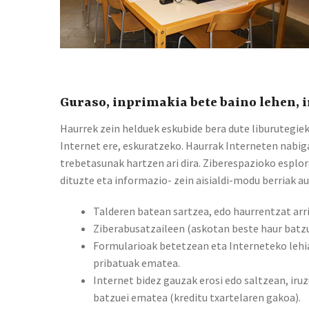
Guraso, inprimakia bete baino lehen, 
Haurrek zein helduek eskubide bera dute liburutegie
Internet ere, eskuratzeko. Haurrak Interneten nabig
trebetasunak hartzen ari dira. Ziberespazioko esplor
dituzte eta informazio- zein aisialdi-modu berriak au
Talderen batean sartzea, edo haurrentzat arr
Ziberabusatzaileen (askotan beste haur batzuk
Formularioak betetzean eta Interneteko lehi
pribatuak ematea.
Internet bidez gauzak erosi edo saltzean, iru
batzuei ematea (kreditu txartelaren gakoa).