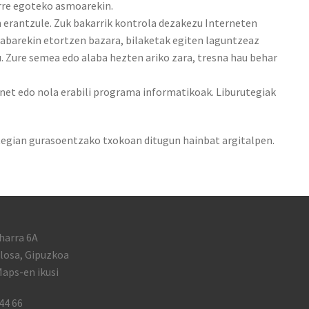
urre egoteko asmoarekin.
 erantzule. Zuk bakarrik kontrola dezakezu Interneten
alabarekin etortzen bazara, bilaketak egiten laguntzeaz
. Zure semea edo alaba hezten ariko zara, tresna hau behar
ernet edo nola erabili programa informatikoak. Liburutegiak
tegian gurasoentzako txokoan ditugun hainbat argitalpen.
harra 6A
losa, Gipuzkoa
aps-en ikusi
44 66