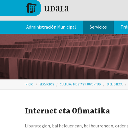
Pasar al contenido principal
Tolosa
Administración Municipal
Servicios
Trá
Usted está aquí
INICIO
SERVICIOS
CULTURA, FIESTAS Y JUVENTUD
BIBLIOTECA
Internet eta Ofimatika
Liburutegian, bai helduenean, bai haurrenean, orden