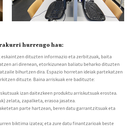
irakurri hurrengo hau:
k eskaintzen dituzten informazio eta zerbitzuak, baita
atzen ari direnean, etorkizunean baliatu beharko dituzten
atzaile bihurtzen dira. Espazio horretan ideiak partekatzen
rkitzen dituzte. Baina arriskuak ere badituzte:
iskutsuak izan daitezkeen produktu arriskutsuak erostea.
) zelata, zapalketa, erasoa jasatea.
aketetan parte hartzean, beren datu garrantzitsuak eta
zurren biktima izatea; eta zure datu finantzarioak beste