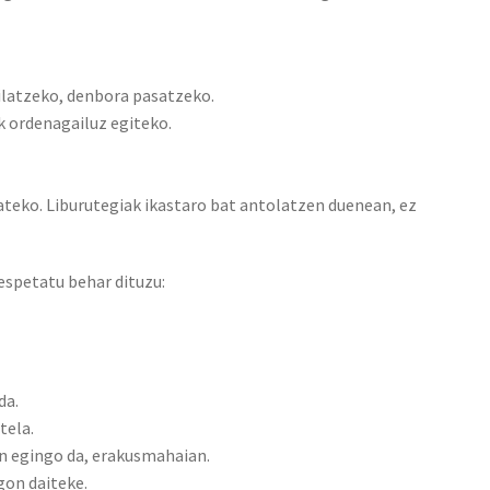
ilatzeko, denbora pasatzeko.
k ordenagailuz egiteko.
teko. Liburutegiak ikastaro bat antolatzen duenean, ez
espetatu behar dituzu:
da.
tela.
 egingo da, erakusmahaian.
gon daiteke.