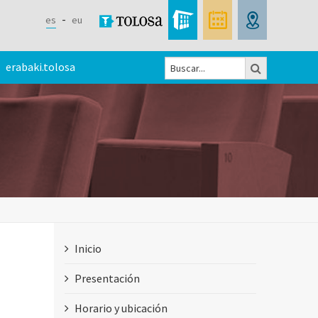
es
eu
Buscar
erabaki.tolosa
Formulario
de
búsqueda
Inicio
Presentación
Horario y ubicación