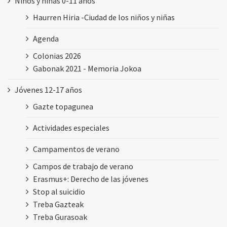
Niños y niñas 0-11 años
Haurren Hiria -Ciudad de los niños y niñas
Agenda
Colonias 2026
Gabonak 2021 - Memoria Jokoa
Jóvenes 12-17 años
Gazte topagunea
Actividades especiales
Campamentos de verano
Campos de trabajo de verano
Erasmus+: Derecho de las jóvenes
Stop al suicidio
Treba Gazteak
Treba Gurasoak