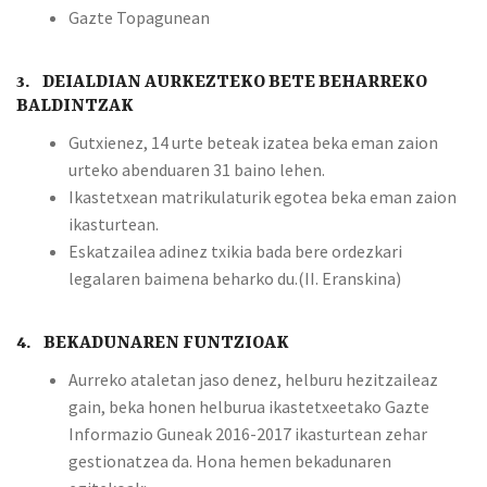
Gazte Topagunean
3. DEIALDIAN AURKEZTEKO BETE BEHARREKO
BALDINTZAK
Gutxienez, 14 urte beteak izatea beka eman zaion
urteko abenduaren 31 baino lehen.
Ikastetxean matrikulaturik egotea beka eman zaion
ikasturtean.
Eskatzailea adinez txikia bada bere ordezkari
legalaren baimena beharko du.(II. Eranskina)
4. BEKADUNAREN FUNTZIOAK
Aurreko ataletan jaso denez, helburu hezitzaileaz
gain, beka honen helburua ikastetxeetako Gazte
Informazio Guneak 2016-2017 ikasturtean zehar
gestionatzea da. Hona hemen bekadunaren