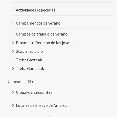
Actividades especiales
Campamentos de verano
Campos de trabajo de verano
Erasmus+: Derecho de las jóvenes
Stop al suicidio
Treba Gazteak
Treba Gurasoak
Jóvenes 18+
Gipuzkoa Encounter
Locales de ensayo de Amaroz