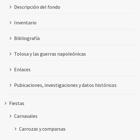
Descripción del fondo
Inventario
Bibliografía
Tolosa y las guerras napoleónicas
Enlaces
Pubicaciones, investigaciones y datos históricos
Fiestas
Carnavales
Carrozas y comparsas