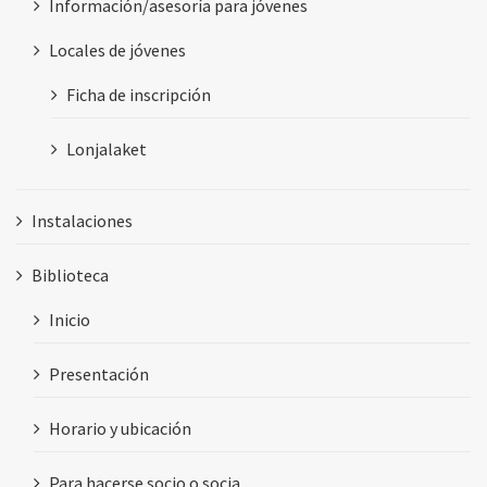
Información/asesoría para jóvenes
Locales de jóvenes
Ficha de inscripción
Lonjalaket
Instalaciones
Biblioteca
Inicio
Presentación
Horario y ubicación
Para hacerse socio o socia