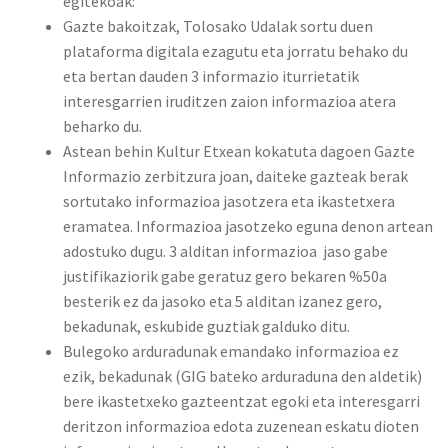
egitekoak:
Gazte bakoitzak, Tolosako Udalak sortu duen
plataforma digitala ezagutu eta jorratu behako du
eta bertan dauden 3 informazio iturrietatik
interesgarrien iruditzen zaion informazioa atera
beharko du.
Astean behin Kultur Etxean kokatuta dagoen Gazte
Informazio zerbitzura joan, daiteke gazteak berak
sortutako informazioa jasotzera eta ikastetxera
eramatea. Informazioa jasotzeko eguna denon artean
adostuko dugu. 3 alditan informazioa jaso gabe
justifikaziorik gabe geratuz gero bekaren %50a
besterik ez da jasoko eta 5 alditan izanez gero,
bekadunak, eskubide guztiak galduko ditu.
Bulegoko arduradunak emandako informazioa ez
ezik, bekadunak (GIG bateko arduraduna den aldetik)
bere ikastetxeko gazteentzat egoki eta interesgarri
deritzon informazioa edota zuzenean eskatu dioten