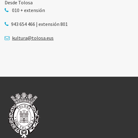
Desde Tolosa
010 + extensión
943 654 466 | extensión 801
kultura@tolosa.eus