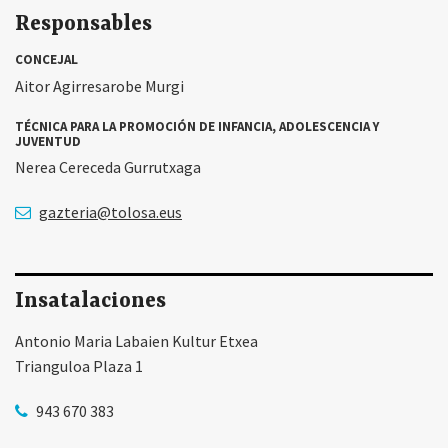
Responsables
CONCEJAL
Aitor Agirresarobe Murgi
TÉCNICA PARA LA PROMOCIÓN DE INFANCIA, ADOLESCENCIA Y
JUVENTUD
Nerea Cereceda Gurrutxaga
gazteria@tolosa.eus
Insatalaciones
Antonio Maria Labaien Kultur Etxea
Trianguloa Plaza 1
943 670 383