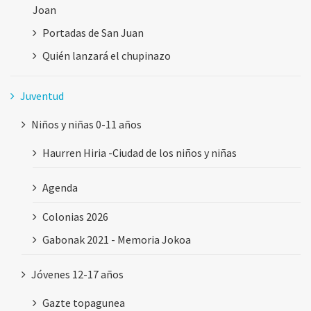
Joan
Portadas de San Juan
Quién lanzará el chupinazo
Juventud
Niños y niñas 0-11 años
Haurren Hiria -Ciudad de los niños y niñas
Agenda
Colonias 2026
Gabonak 2021 - Memoria Jokoa
Jóvenes 12-17 años
Gazte topagunea