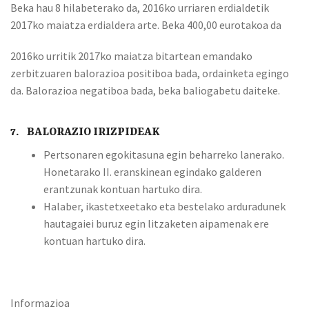
Beka hau 8 hilabeterako da, 2016ko urriaren erdialdetik
2017ko maiatza erdialdera arte. Beka 400,00 eurotakoa da
2016ko urritik 2017ko maiatza bitartean emandako
zerbitzuaren balorazioa positiboa bada, ordainketa egingo
da. Balorazioa negatiboa bada, beka baliogabetu daiteke.
7. BALORAZIO IRIZPIDEAK
Pertsonaren egokitasuna egin beharreko lanerako.
Honetarako II. eranskinean egindako galderen
erantzunak kontuan hartuko dira.
Halaber, ikastetxeetako eta bestelako arduradunek
hautagaiei buruz egin litzaketen aipamenak ere
kontuan hartuko dira.
Informazioa