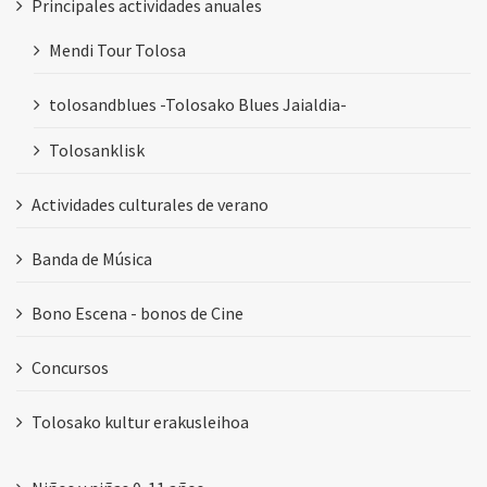
Principales actividades anuales
Mendi Tour Tolosa
tolosandblues -Tolosako Blues Jaialdia-
Tolosanklisk
Actividades culturales de verano
Banda de Música
Bono Escena - bonos de Cine
Concursos
Tolosako kultur erakusleihoa