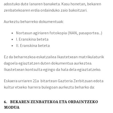
adostuko dute lanaren banaketa. Kasu honetan, bekaren
zenbatekoaren erdia ordainduko zaio bakoitzari.
Aurkeztu beharreko dokumentuak:
Nortasun agiriaren fotokopia (NAN, pasaportea...)
I. Eranskina beteta
II. Eranskina beteta
Ez da beharrezkoa eskatzailea Ikastetxean matrikulaturik
dagoela egiaztatzen duten dokumentua aurkeztea.
Ikastetxean kontsulta egingo da hala dela egiaztatzeko.
Eskaera urriaren 21a bitartean Gazteria Zerbitzuan edota
kultur etxeko harrera bulegoan aurkeztu beharko da:
6. BEKAREN ZENBATEKOA ETA ORDAINTZEKO
MODUA