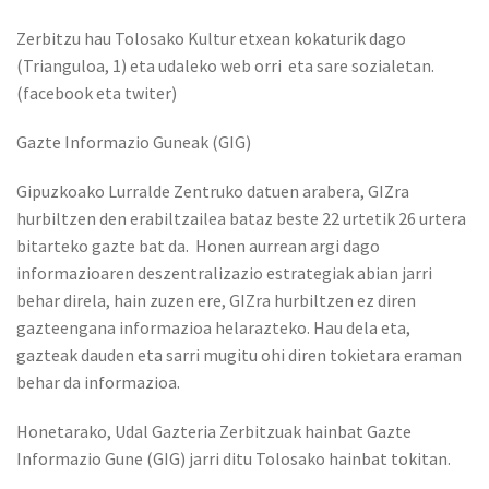
Zerbitzu hau Tolosako Kultur etxean kokaturik dago
(Trianguloa, 1) eta udaleko web orri eta sare sozialetan.
(facebook eta twiter)
Gazte Informazio Guneak (GIG)
Gipuzkoako Lurralde Zentruko datuen arabera, GIZra
hurbiltzen den erabiltzailea bataz beste 22 urtetik 26 urtera
bitarteko gazte bat da. Honen aurrean argi dago
informazioaren deszentralizazio estrategiak abian jarri
behar direla, hain zuzen ere, GIZra hurbiltzen ez diren
gazteengana informazioa helarazteko. Hau dela eta,
gazteak dauden eta sarri mugitu ohi diren tokietara eraman
behar da informazioa.
Honetarako, Udal Gazteria Zerbitzuak hainbat Gazte
Informazio Gune (GIG) jarri ditu Tolosako hainbat tokitan.