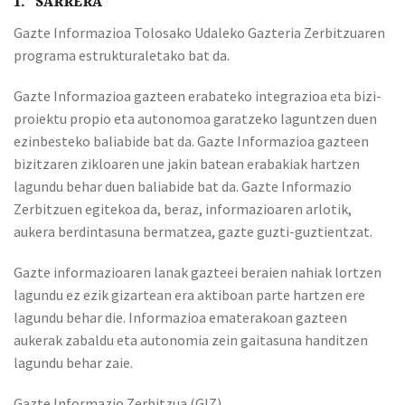
1. SARRERA
Gazte Informazioa Tolosako Udaleko Gazteria Zerbitzuaren
programa estrukturaletako bat da.
Gazte Informazioa gazteen erabateko integrazioa eta bizi-
proiektu propio eta autonomoa garatzeko laguntzen duen
ezinbesteko baliabide bat da. Gazte Informazioa gazteen
bizitzaren zikloaren une jakin batean erabakiak hartzen
lagundu behar duen baliabide bat da. Gazte Informazio
Zerbitzuen egitekoa da, beraz, informazioaren arlotik,
aukera berdintasuna bermatzea, gazte guzti-guztientzat.
Gazte informazioaren lanak gazteei beraien nahiak lortzen
lagundu ez ezik gizartean era aktiboan parte hartzen ere
lagundu behar die. Informazioa ematerakoan gazteen
aukerak zabaldu eta autonomia zein gaitasuna handitzen
lagundu behar zaie.
Gazte Informazio Zerbitzua (GIZ)