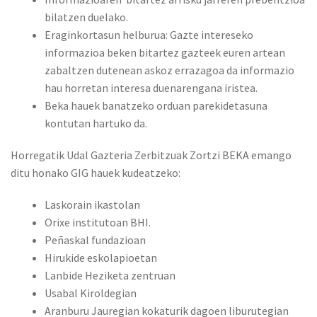
bilatzen duelako.
Eraginkortasun helburua: Gazte intereseko
informazioa beken bitartez gazteek euren artean
zabaltzen dutenean askoz errazagoa da informazio
hau horretan interesa duenarengana iristea.
Beka hauek banatzeko orduan parekidetasuna
kontutan hartuko da.
Horregatik Udal Gazteria Zerbitzuak Zortzi BEKA emango
ditu honako GIG hauek kudeatzeko:
Laskorain ikastolan
Orixe institutoan BHI.
Peñaskal fundazioan
Hirukide eskolapioetan
Lanbide Heziketa zentruan
Usabal Kiroldegian
Aranburu Jauregian kokaturik dagoen liburutegian