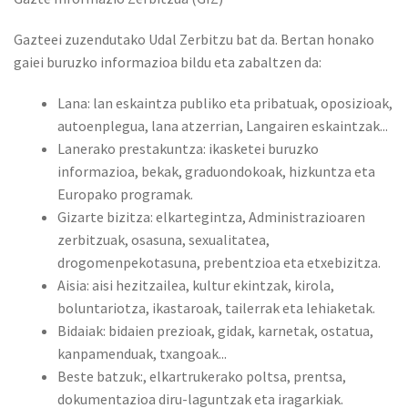
Gazteei zuzendutako Udal Zerbitzu bat da. Bertan honako
gaiei buruzko informazioa bildu eta zabaltzen da:
Lana: lan eskaintza publiko eta pribatuak, oposizioak,
autoenplegua, lana atzerrian, Langairen eskaintzak...
Lanerako prestakuntza: ikasketei buruzko
informazioa, bekak, graduondokoak, hizkuntza eta
Europako programak.
Gizarte bizitza: elkartegintza, Administrazioaren
zerbitzuak, osasuna, sexualitatea,
drogomenpekotasuna, prebentzioa eta etxebizitza.
Aisia: aisi hezitzailea, kultur ekintzak, kirola,
boluntariotza, ikastaroak, tailerrak eta lehiaketak.
Bidaiak: bidaien prezioak, gidak, karnetak, ostatua,
kanpamenduak, txangoak...
Beste batzuk:, elkartrukerako poltsa, prentsa,
dokumentazioa diru-laguntzak eta iragarkiak.