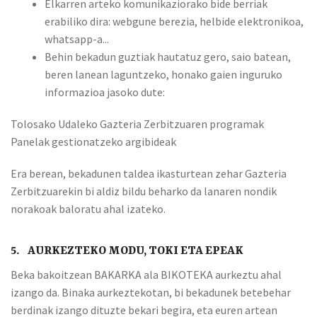
Elkarren arteko komunikaziorako bide berriak
erabiliko dira: webgune berezia, helbide elektronikoa,
whatsapp-a...
Behin bekadun guztiak hautatuz gero, saio batean,
beren lanean laguntzeko, honako gaien inguruko
informazioa jasoko dute:
Tolosako Udaleko Gazteria Zerbitzuaren programak
Panelak gestionatzeko argibideak
Era berean, bekadunen taldea ikasturtean zehar Gazteria
Zerbitzuarekin bi aldiz bildu beharko da lanaren nondik
norakoak baloratu ahal izateko.
5. AURKEZTEKO MODU, TOKI ETA EPEAK
Beka bakoitzean BAKARKA ala BIKOTEKA aurkeztu ahal
izango da. Binaka aurkeztekotan, bi bekadunek betebehar
berdinak izango dituzte bekari begira, eta euren artean