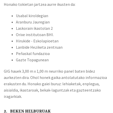
Honako tokietan jartzea aurre ikusten da:
Usabal kiroldegian
Aranburu Jauregian
Laskorain ikastolan 2
Orixe institutoan BHI.
Hirukide - Eskolapioetan
Lanbide Heziketa zentruan
Peñaskal fundazioa
Gazte Topagunean
GIG hauek 3,00 m x 1,00 m neurriko panel baten bidez
aurkezten dira. Ohol honek gaika antolatutako informazioa
erakusten du. Honako gaiei buruz: lehiaketak, enplegua,
aisialdia, ikastaroak, bekak-laguntzak eta gazteentzako
iragarkiak.
2. BEKEN HELBURUAK