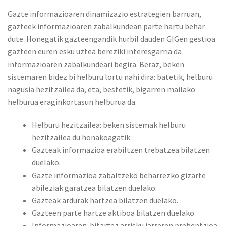
Gazte informazioaren dinamizazio estrategien barruan,
gazteek informazioaren zabalkundean parte hartu behar
dute. Honegatik gazteengandik hurbil dauden GIGen gestioa
gazteen euren esku uztea bereziki interesgarria da
informazioaren zabalkundeari begira. Beraz, beken
sistemaren bidez bi helburu lortu nahi dira: batetik, helburu
nagusia hezitzailea da, eta, bestetik, bigarren mailako
helburua eraginkortasun helburua da.
Helburu hezitzailea: beken sistemak helburu
hezitzailea du honakoagatik:
Gazteak informazioa erabiltzen trebatzea bilatzen
duelako.
Gazte informazioa zabaltzeko beharrezko gizarte
abileziak garatzea bilatzen duelako.
Gazteak ardurak hartzea bilatzen duelako.
Gazteen parte hartze aktiboa bilatzen duelako.
Informazioaren bitartez arrisku jarreren prebentzioa