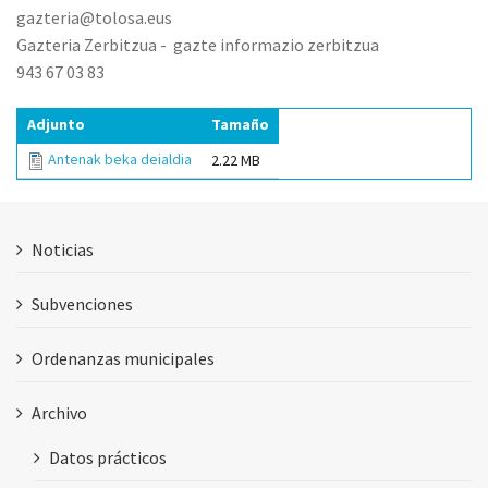
gazteria@tolosa.eus
Gazteria Zerbitzua - gazte informazio zerbitzua
943 67 03 83
Adjunto
Tamaño
Antenak beka deialdia
2.22 MB
Noticias
Subvenciones
Ordenanzas municipales
Archivo
Datos prácticos