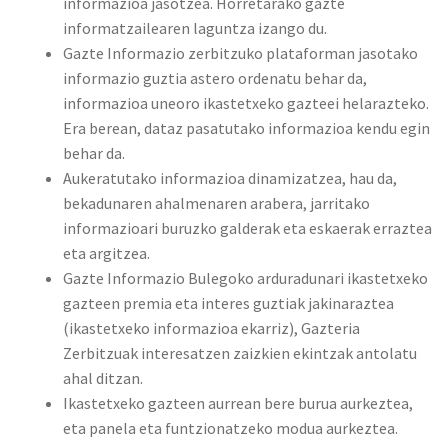
informazioa jasotzea. Horretarako gazte
informatzailearen laguntza izango du.
Gazte Informazio zerbitzuko plataforman jasotako
informazio guztia astero ordenatu behar da,
informazioa uneoro ikastetxeko gazteei helarazteko.
Era berean, dataz pasatutako informazioa kendu egin
behar da.
Aukeratutako informazioa dinamizatzea, hau da,
bekadunaren ahalmenaren arabera, jarritako
informazioari buruzko galderak eta eskaerak erraztea
eta argitzea.
Gazte Informazio Bulegoko arduradunari ikastetxeko
gazteen premia eta interes guztiak jakinaraztea
(ikastetxeko informazioa ekarriz), Gazteria
Zerbitzuak interesatzen zaizkien ekintzak antolatu
ahal ditzan.
Ikastetxeko gazteen aurrean bere burua aurkeztea,
eta panela eta funtzionatzeko modua aurkeztea.