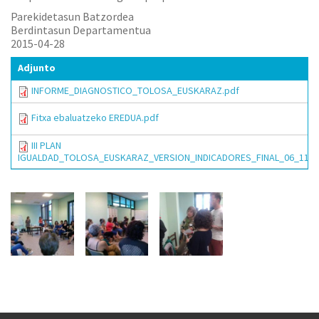
Parekidetasun Batzordea
Berdintasun Departamentua
2015-04-28
Adjunto
INFORME_DIAGNOSTICO_TOLOSA_EUSKARAZ.pdf
Fitxa ebaluatzeko EREDUA.pdf
III PLAN
IGUALDAD_TOLOSA_EUSKARAZ_VERSION_INDICADORES_FINAL_06_11_05_