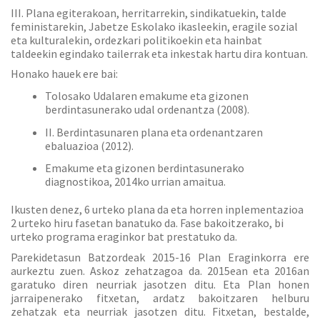
III. Plana egiterakoan, herritarrekin, sindikatuekin, talde
feministarekin, Jabetze Eskolako ikasleekin, eragile sozial
eta kulturalekin, ordezkari politikoekin eta hainbat
taldeekin egindako tailerrak eta inkestak hartu dira kontuan.
Honako hauek ere bai:
Tolosako Udalaren emakume eta gizonen
berdintasunerako udal ordenantza (2008).
II. Berdintasunaren plana eta ordenantzaren
ebaluazioa (2012).
Emakume eta gizonen berdintasunerako
diagnostikoa, 2014ko urrian amaitua.
Ikusten denez, 6 urteko plana da eta horren inplementazioa
2 urteko hiru fasetan banatuko da. Fase bakoitzerako, bi
urteko programa eraginkor bat prestatuko da.
Parekidetasun Batzordeak 2015-16 Plan Eraginkorra ere
aurkeztu zuen. Askoz zehatzagoa da. 2015ean eta 2016an
garatuko diren neurriak jasotzen ditu. Eta Plan honen
jarraipenerako fitxetan, ardatz bakoitzaren helburu
zehatzak eta neurriak jasotzen ditu. Fitxetan, bestalde,