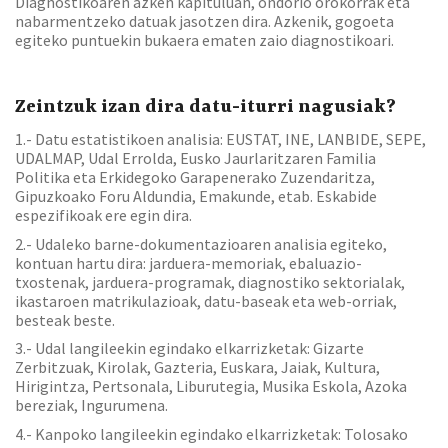
Diagnostikoaren azken kapituluan, ondorio orokorrak eta
nabarmentzeko datuak jasotzen dira. Azkenik, gogoeta
egiteko puntuekin bukaera ematen zaio diagnostikoari.
Zeintzuk izan dira datu-iturri nagusiak?
1.- Datu estatistikoen analisia: EUSTAT, INE, LANBIDE, SEPE,
UDALMAP, Udal Errolda, Eusko Jaurlaritzaren Familia
Politika eta Erkidegoko Garapenerako Zuzendaritza,
Gipuzkoako Foru Aldundia, Emakunde, etab. Eskabide
espezifikoak ere egin dira.
2.- Udaleko barne-dokumentazioaren analisia egiteko,
kontuan hartu dira: jarduera-memoriak, ebaluazio-
txostenak, jarduera-programak, diagnostiko sektorialak,
ikastaroen matrikulazioak, datu-baseak eta web-orriak,
besteak beste.
3.- Udal langileekin egindako elkarrizketak: Gizarte
Zerbitzuak, Kirolak, Gazteria, Euskara, Jaiak, Kultura,
Hirigintza, Pertsonala, Liburutegia, Musika Eskola, Azoka
bereziak, Ingurumena.
4.- Kanpoko langileekin egindako elkarrizketak: Tolosako