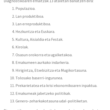
Diagnostikoaren emaitzak 13 ataletan banatzen dira:
Populazioa.
Lan produktiboa.
Lan erreproduktiboa.
Hezkuntza eta Euskara.
Kultura, Aisialdia eta Festak.
Kirolak.
Osasun orokorra eta ugalketakoa.
Emakumeen aurkako indarkeria.
Hirigintza, Etxebizitza eta Mugikortasuna.
Tolosako baserri-ingurunea.
Prekarietatea eta krisi ekonomikoaren inpaktua.
Emakumeak jabetzeko politikak.
Genero-zeharkakotasuna udal-politiketan.