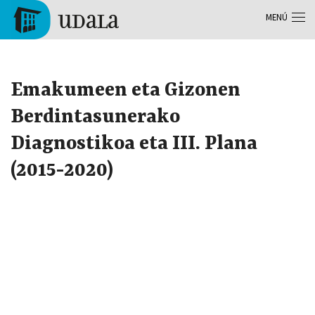
Pasar al contenido principal
MENÚ
Tolosa
Emakumeen eta Gizonen
Berdintasunerako
Diagnostikoa eta III. Plana
(2015-2020)