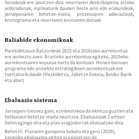
honakoak ere jasotzen dira: neurriaren deskribapena, arloko
arduradunak, inplikaturik dauden beste arlo edo erakundeak,
jarraipenaren betetze-maila, prozesuaren adierazleak,
kronograma eta neurriaren kostuaren datuak.
Baliabide ekonomikoak
Parekidetasun Batzordeak 2015 eta 2016rako aurrekontua
ere aurkeztu zuen. Bi urteko aurrekontua egiteko, 2015eko
aurrekontuaren kopurua hartu da kontuan. Honen barruan
programa edo proiektu estrategikoen aurrekontuak ere
txertaturik daude (Hezkidetza, Jabetze Eskola, Beldur Barik
eta abar).
Ebaluazio sistema
Jarraipen-tresnez gain, ezinbestekoa da ekintza guztien eta
helburuen betetze-maila neurtzea. Ebaluazioak 2 urtean
behin egingo dira eta plan eraginkorrak ebaluatuko dira.
Behin III. Planaren garapena bukatu eta gero (2020),
kanpoko ebaluazioa egitea proposatzen da.