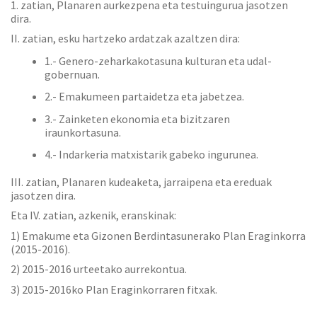
1. zatian, Planaren aurkezpena eta testuingurua jasotzen
dira.
II. zatian, esku hartzeko ardatzak azaltzen dira:
1.- Genero-zeharkakotasuna kulturan eta udal-
gobernuan.
2.- Emakumeen partaidetza eta jabetzea.
3.- Zainketen ekonomia eta bizitzaren
iraunkortasuna.
4.- Indarkeria matxistarik gabeko ingurunea.
III. zatian, Planaren kudeaketa, jarraipena eta ereduak
jasotzen dira.
Eta IV. zatian, azkenik, eranskinak:
1) Emakume eta Gizonen Berdintasunerako Plan Eraginkorra
(2015-2016).
2) 2015-2016 urteetako aurrekontua.
3) 2015-2016ko Plan Eraginkorraren fitxak.