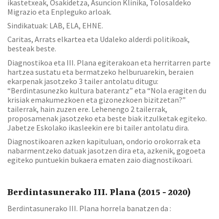
ikastetxeak, Osakidetza, Asuncion Klinika, Tolosaldeko
Migrazio eta Enpleguko arloak.
Sindikatuak: LAB, ELA, EHNE.
Caritas, Arrats elkartea eta Udaleko alderdi politikoak,
besteak beste.
Diagnostikoa eta III. Plana egiterakoan eta herritarren parte
hartzea sustatu eta bermatzeko helburuarekin, beraien
ekarpenak jasotzeko 3 tailer antolatu ditugu:
“Berdintasunezko kultura baterantz” eta “Nola eragiten du
krisiak emakumezkoen eta gizonezkoen bizitzetan?”
tailerrak, hain zuzen ere. Lehenengo 2 tailerrak,
proposamenak jasotzeko eta beste biak itzulketak egiteko.
Jabetze Eskolako ikasleekin ere bi tailer antolatu dira.
Diagnostikoaren azken kapituluan, ondorio orokorrak eta
nabarmentzeko datuak jasotzen dira eta, azkenik, gogoeta
egiteko puntuekin bukaera ematen zaio diagnostikoari.
Berdintasunerako III. Plana (2015 - 2020)
Berdintasunerako III. Plana horrela banatzen da :