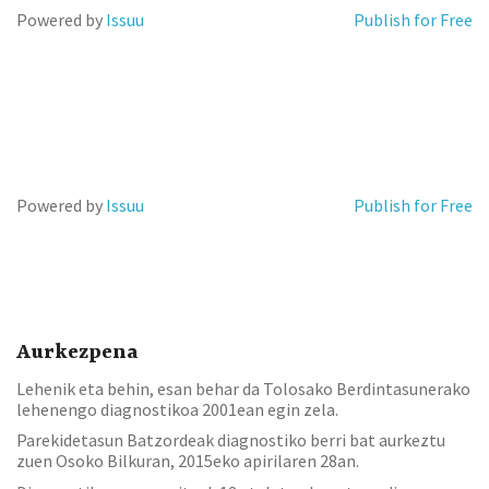
Powered by
Issuu
Publish for Free
Powered by
Issuu
Publish for Free
Aurkezpena
Lehenik eta behin, esan behar da Tolosako Berdintasunerako
lehenengo diagnostikoa 2001ean egin zela.
Parekidetasun Batzordeak diagnostiko berri bat aurkeztu
zuen Osoko Bilkuran, 2015eko apirilaren 28an.