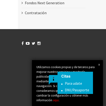
Fondos Next Generation
Contratación




x
Utilizamos cookies propias y de terceros para
mejorar nuestros servicios y mostrarle
Citas
publicidad relacionada con sus preferencias
mediante el análisis de sus hábitos de
Para udate
navegación. Si continúa navegando,
DNI/Pasaporte
consideramos que acepta su uso. Puede
cambiar la configuración u obtener más
información
aqui
.