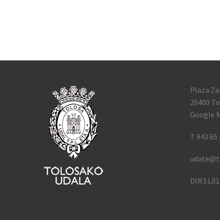
Plaza Za
20400 To
Google M
T 943 65 
udate@t
DIR3:L0