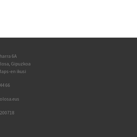
harra 6A
losa, Gipuzkoa
aps-en ikusi
44 66
olosa.eus
1200718