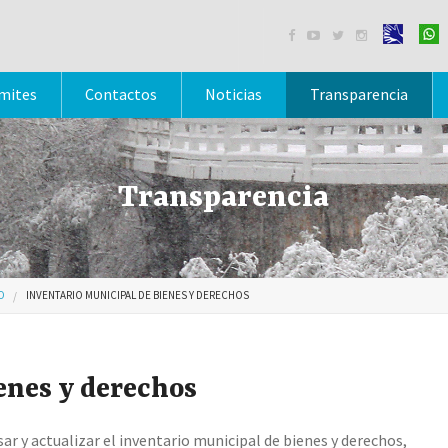




mites
Contactos
Noticias
Transparencia
Transparencia
O
INVENTARIO MUNICIPAL DE BIENES Y DERECHOS
enes y derechos
r y actualizar el inventario municipal de bienes y derechos,