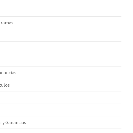
ogramas
Ganancias
tulos
s y Ganancias