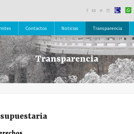




mites
Contactos
Noticias
Transparencia
Transparencia
esupuestaria
derechos