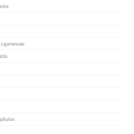
tulos
 y ganancias
 BOG
pítulos