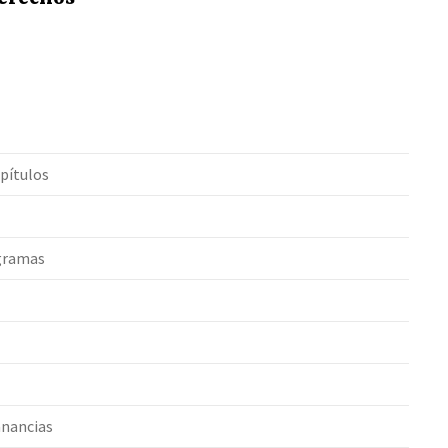
pítulos
ogramas
anancias