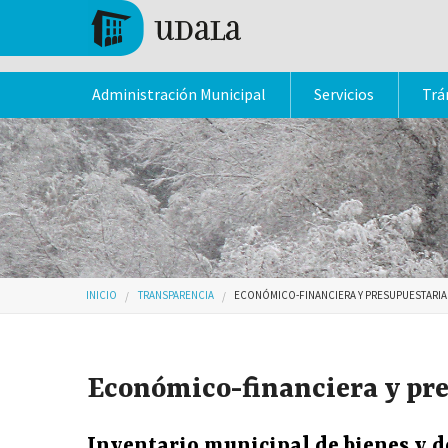
Pasar al contenido principal
Tolosa
Administración Municipal
Servicios
Trá
Usted está aquí
INICIO
TRANSPARENCIA
ECONÓMICO-FINANCIERA Y PRESUPUESTARIA
Económico-financiera y pr
Inventario municipal de bienes y 