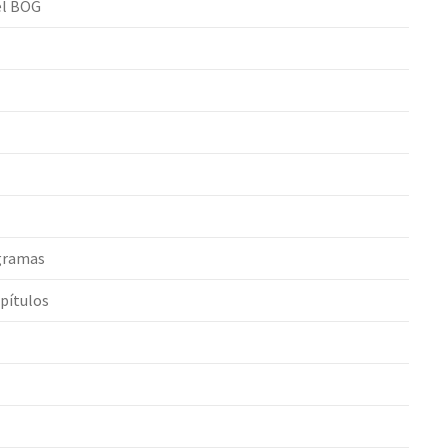
el BOG
ogramas
pítulos