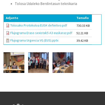
Tolosa Udaleko Berdintasun teknikaria
Adjunto
Tamaño
Tolosako Protokoloa EUSK definitivo.pdf
730.33 KB
Flujograma Eraso sexistak5-A3 euskaraz.pdf
52.21 KB
Flujograma Urgencia VG.(EUS).pptx
39.42 KB