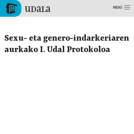
Pasar al contenido principal
MENÚ
Tolosa
Sexu- eta genero-indarkeriaren
aurkako I. Udal Protokoloa