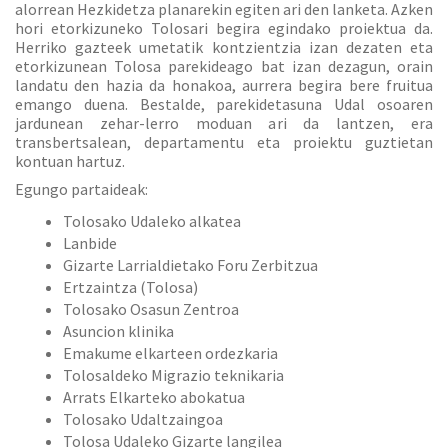
alorrean Hezkidetza planarekin egiten ari den lanketa. Azken
hori etorkizuneko Tolosari begira egindako proiektua da.
Herriko gazteek umetatik kontzientzia izan dezaten eta
etorkizunean Tolosa parekideago bat izan dezagun, orain
landatu den hazia da honakoa, aurrera begira bere fruitua
emango duena. Bestalde, parekidetasuna Udal osoaren
jardunean zehar-lerro moduan ari da lantzen, era
transbertsalean, departamentu eta proiektu guztietan
kontuan hartuz.
Egungo partaideak:
Tolosako Udaleko alkatea
Lanbide
Gizarte Larrialdietako Foru Zerbitzua
Ertzaintza (Tolosa)
Tolosako Osasun Zentroa
Asuncion klinika
Emakume elkarteen ordezkaria
Tolosaldeko Migrazio teknikaria
Arrats Elkarteko abokatua
Tolosako Udaltzaingoa
Tolosa Udaleko Gizarte langilea