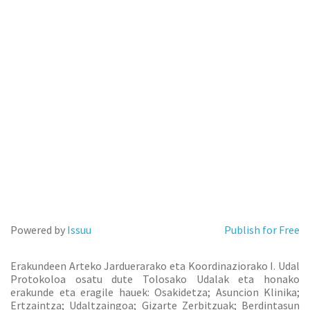
Powered by
Issuu
Publish for Free
Erakundeen Arteko Jarduerarako eta Koordinaziorako I. Udal
Protokoloa osatu dute Tolosako Udalak eta honako
erakunde eta eragile hauek: Osakidetza; Asuncion Klinika;
Ertzaintza; Udaltzaingoa; Gizarte Zerbitzuak; Berdintasun