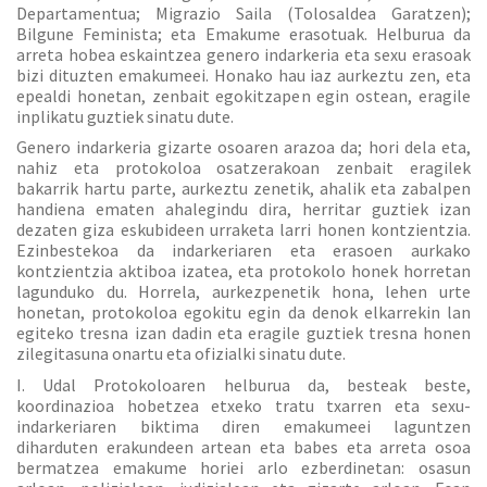
Departamentua; Migrazio Saila (Tolosaldea Garatzen);
Bilgune Feminista; eta Emakume erasotuak. Helburua da
arreta hobea eskaintzea genero indarkeria eta sexu erasoak
bizi dituzten emakumeei. Honako hau iaz aurkeztu zen, eta
epealdi honetan, zenbait egokitzapen egin ostean, eragile
inplikatu guztiek sinatu dute.
Genero indarkeria gizarte osoaren arazoa da; hori dela eta,
nahiz eta protokoloa osatzerakoan zenbait eragilek
bakarrik hartu parte, aurkeztu zenetik, ahalik eta zabalpen
handiena ematen ahalegindu dira, herritar guztiek izan
dezaten giza eskubideen urraketa larri honen kontzientzia.
Ezinbestekoa da indarkeriaren eta erasoen aurkako
kontzientzia aktiboa izatea, eta protokolo honek horretan
lagunduko du. Horrela, aurkezpenetik hona, lehen urte
honetan, protokoloa egokitu egin da denok elkarrekin lan
egiteko tresna izan dadin eta eragile guztiek tresna honen
zilegitasuna onartu eta ofizialki sinatu dute.
I. Udal Protokoloaren helburua da, besteak beste,
koordinazioa hobetzea etxeko tratu txarren eta sexu-
indarkeriaren biktima diren emakumeei laguntzen
diharduten erakundeen artean eta babes eta arreta osoa
bermatzea emakume horiei arlo ezberdinetan: osasun