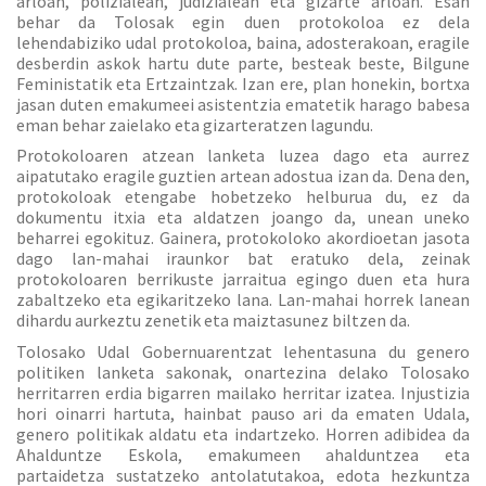
arloan, polizialean, judizialean eta gizarte arloan. Esan
behar da Tolosak egin duen protokoloa ez dela
lehendabiziko udal protokoloa, baina, adosterakoan, eragile
desberdin askok hartu dute parte, besteak beste, Bilgune
Feministatik eta Ertzaintzak. Izan ere, plan honekin, bortxa
jasan duten emakumeei asistentzia ematetik harago babesa
eman behar zaielako eta gizarteratzen lagundu.
Protokoloaren atzean lanketa luzea dago eta aurrez
aipatutako eragile guztien artean adostua izan da. Dena den,
protokoloak etengabe hobetzeko helburua du, ez da
dokumentu itxia eta aldatzen joango da, unean uneko
beharrei egokituz. Gainera, protokoloko akordioetan jasota
dago lan-mahai iraunkor bat eratuko dela, zeinak
protokoloaren berrikuste jarraitua egingo duen eta hura
zabaltzeko eta egikaritzeko lana. Lan-mahai horrek lanean
dihardu aurkeztu zenetik eta maiztasunez biltzen da.
Tolosako Udal Gobernuarentzat lehentasuna du genero
politiken lanketa sakonak, onartezina delako Tolosako
herritarren erdia bigarren mailako herritar izatea. Injustizia
hori oinarri hartuta, hainbat pauso ari da ematen Udala,
genero politikak aldatu eta indartzeko. Horren adibidea da
Ahalduntze Eskola, emakumeen ahalduntzea eta
partaidetza sustatzeko antolatutakoa, edota hezkuntza