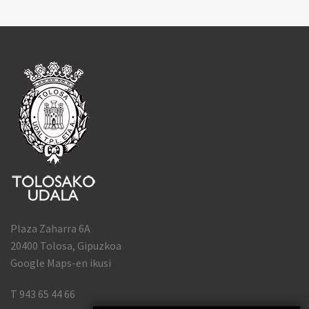
Plaza Zaharra 6A
20400 Tolosa, Gipuzkoa
Google Maps-en ikusi
T 943 65 44 66