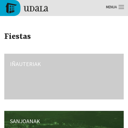
Skip to main content
MENUA
Tolosa
Fiestas
IÑAUTERIAK
SANJOANAK