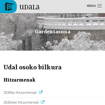
Skip to main content
MENUA
Tolosa
Gardentasuna
Udal osoko bilkura
Hitzarmenak
2026ko hitzarmenak
2025eko hitzarmenak