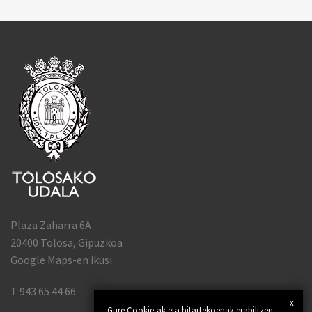
Plaza Zaharra 6A
20400 Tolosa, Gipuzkoa
Google Maps-en ikusi
T 943 65 44 66
x
Gure Cookie-ak eta bitartekoenak erabiltzen