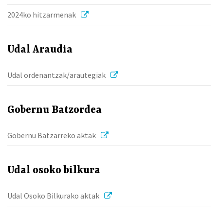
2024ko hitzarmenak
Udal Araudia
Udal ordenantzak/arautegiak
Gobernu Batzordea
Gobernu Batzarreko aktak
Udal osoko bilkura
Udal Osoko Bilkurako aktak