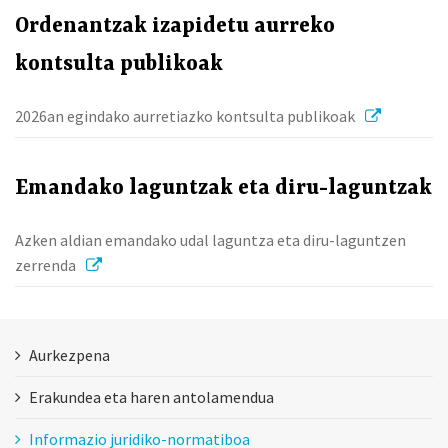
Ordenantzak izapidetu aurreko
kontsulta publikoak
2026an egindako aurretiazko kontsulta publikoak
Emandako laguntzak eta diru-laguntzak
Azken aldian emandako udal laguntza eta diru-laguntzen
zerrenda
Aurkezpena
Erakundea eta haren antolamendua
Informazio juridiko-normatiboa