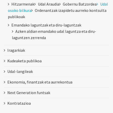
Hitzarmenak
Udal Araudia
Gobernu Batzordea
Udal
osoko bilkura
Ordenantzak izapidetu aurreko kontsulta
publikoak
Emandako laguntzak eta diru-laguntzak
Azken aldian emandako udal laguntza eta diru-
laguntzen zerrenda
Iragarkiak
Kudeaketa publikoa
Udal-langileak
Ekonomia, finantzak eta aurrekontua
Next Generation funtsak
Kontratazioa