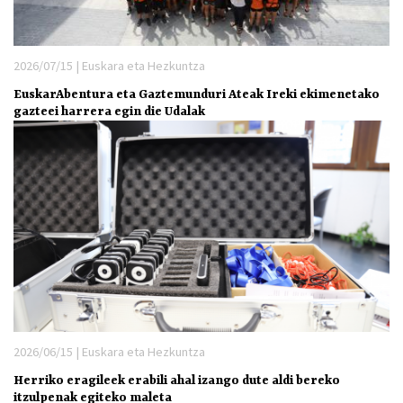
2026/07/15 | Euskara eta Hezkuntza
EuskarAbentura eta Gaztemunduri Ateak Ireki ekimenetako
gazteei harrera egin die Udalak
2026/06/15 | Euskara eta Hezkuntza
Herriko eragileek erabili ahal izango dute aldi bereko
itzulpenak egiteko maleta