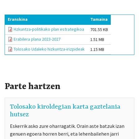
Eranskina
Tamaina
Hzkuntza-politikako plan estrategikoa
701.55 KB
Erabilera plana 2023-2027
1.51 MB
Tolosako Udaleko hizkuntza-irizpideak
1.15 MB
Parte hartzen
Tolosako kiroldegian karta gaztelania
hutsez
Eskerrik asko zure oharragatik. Orain aste batzuk izan
genuen egoera horren berri, eta lehenbailehen jarri