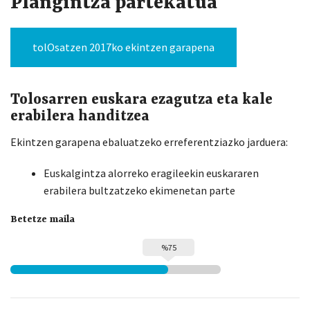
Plangintza partekatua
tolOsatzen 2017ko ekintzen garapena
Tolosarren euskara ezagutza eta kale
erabilera handitzea
Ekintzen garapena ebaluatzeko erreferentziazko jarduera:
Euskalgintza alorreko eragileekin euskararen
erabilera bultzatzeko ekimenetan parte
Betetze maila
%75