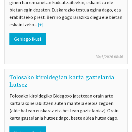
ginen harremanetan kudeatzaileekin, eskaintza ele
bietan egin dezaten. Euskarazko testua egina dago, eta
erabiltzeko prest. Berriro gogoraraziko diegu ele bietan
eskaintzeko...
[+]
Gehiago ikusi
30/6/2026
08:46
Tolosako kiroldegian karta gaztelania
hutsez
Tolosako kiroldegiko Bidegoxo jatetxean orain arte
kartarakonerabiltzen zuten mantela elebiz zegoen
(alde batean euskaraz eta bestean gaztelaniaz). Orain
karta gaztelania hutsez dago, beste aldea hutsa dago.