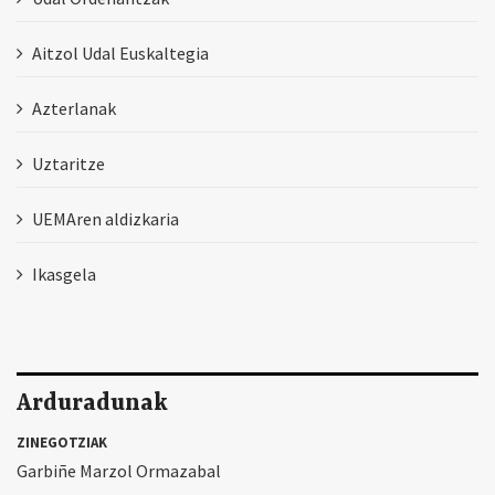
Aitzol Udal Euskaltegia
Azterlanak
Uztaritze
UEMAren aldizkaria
Ikasgela
Arduradunak
ZINEGOTZIAK
Garbiñe Marzol Ormazabal