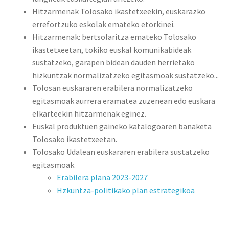
Hitzarmenak Tolosako ikastetxeekin, euskarazko
errefortzuko eskolak emateko etorkinei.
Hitzarmenak: bertsolaritza emateko Tolosako
ikastetxeetan, tokiko euskal komunikabideak
sustatzeko, garapen bidean dauden herrietako
hizkuntzak normalizatzeko egitasmoak sustatzeko...
Tolosan euskararen erabilera normalizatzeko
egitasmoak aurrera eramatea zuzenean edo euskara
elkarteekin hitzarmenak eginez.
Euskal produktuen gaineko katalogoaren banaketa
Tolosako ikastetxeetan.
Tolosako Udalean euskararen erabilera sustatzeko
egitasmoak.
Erabilera plana 2023-2027
Hzkuntza-politikako plan estrategikoa