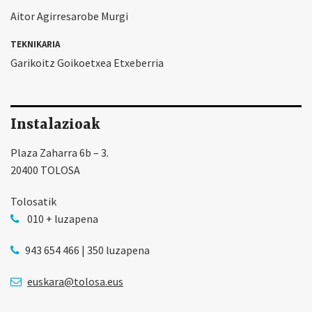
Aitor Agirresarobe Murgi
TEKNIKARIA
Garikoitz Goikoetxea Etxeberria
Instalazioak
Plaza Zaharra 6b – 3.
20400 TOLOSA
Tolosatik
010 + luzapena
943 654 466 | 350 luzapena
euskara@tolosa.eus