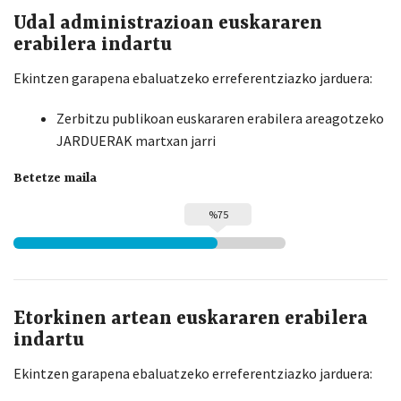
Udal administrazioan euskararen
erabilera indartu
Ekintzen garapena ebaluatzeko erreferentziazko jarduera:
Zerbitzu publikoan euskararen erabilera areagotzeko
JARDUERAK martxan jarri
Betetze maila
%75
Etorkinen artean euskararen erabilera
indartu
Ekintzen garapena ebaluatzeko erreferentziazko jarduera: