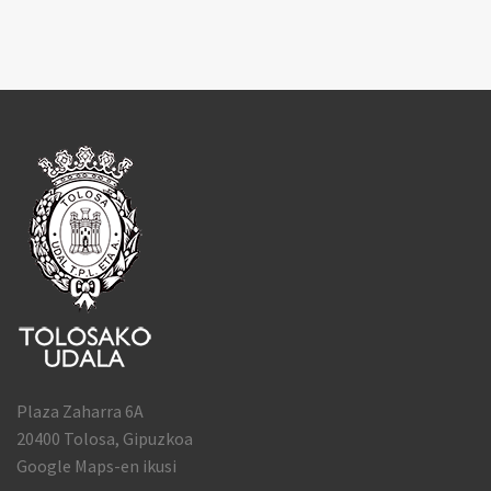
Plaza Zaharra 6A
20400 Tolosa, Gipuzkoa
Google Maps-en ikusi