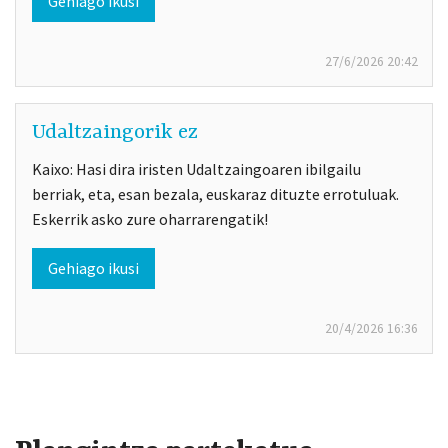
Gehiago ikusi
27/6/2026
20:42
Udaltzaingorik ez
Kaixo: Hasi dira iristen Udaltzaingoaren ibilgailu
berriak, eta, esan bezala, euskaraz dituzte errotuluak.
Eskerrik asko zure oharrarengatik!
Gehiago ikusi
20/4/2026
16:36