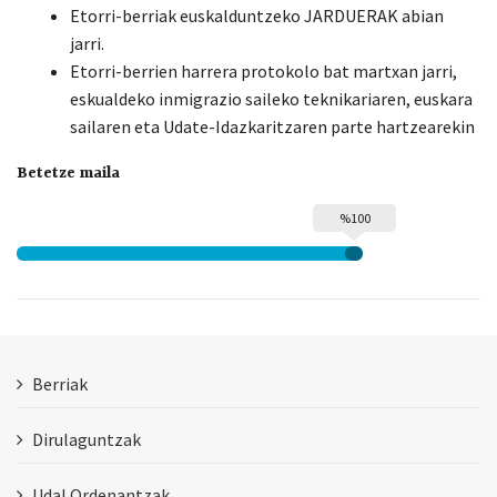
Etorri-berriak euskalduntzeko JARDUERAK abian
jarri.
Etorri-berrien harrera protokolo bat martxan jarri,
eskualdeko inmigrazio saileko teknikariaren, euskara
sailaren eta Udate-Idazkaritzaren parte hartzearekin
Betetze maila
%100
Berriak
Dirulaguntzak
Udal Ordenantzak