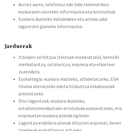
Aurrez aurre, telefonoz edo bide telematikoz
euskararen alorreko informazioa eta kontsultak.
Euskara ikasteko baliabideen eta arloko udal
laguntzen gaineko informazioa.
Jarduerak
Itzulpen zerbitzua (testuak euskaratzea), bereziki
merkataritza, ostalaritza, enpresa eta elkarteei
zuzenduta.
Euskaltegia: euskara ikasteko, alfabetatzeko, EGA
titulua ateratzeko edota hizkuntza eskakizunak
prestatzeko.
Diru-laguntzak: euskara ikasteko,
establezimenduetako errotuluak euskaratzeko, eta
enpresetan euskara planak egiteko.
Laguntza erabilera planak dituzten enpresei, beren
langileak euskaltegian aritzeko.