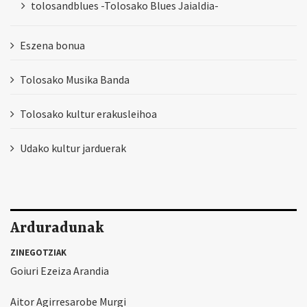
tolosandblues -Tolosako Blues Jaialdia-
Eszena bonua
Tolosako Musika Banda
Tolosako kultur erakusleihoa
Udako kultur jarduerak
Arduradunak
ZINEGOTZIAK
Goiuri Ezeiza Arandia
Aitor Agirresarobe Murgi