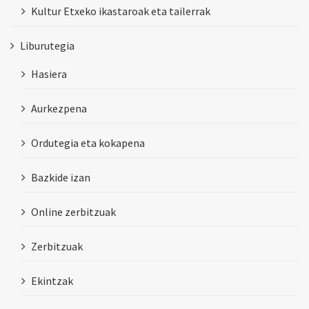
Kultur Etxeko ikastaroak eta tailerrak
Liburutegia
Hasiera
Aurkezpena
Ordutegia eta kokapena
Bazkide izan
Online zerbitzuak
Zerbitzuak
Ekintzak