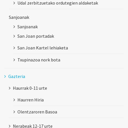
Udal zerbitzuetako ordutegien aldaketak
Sanjoanak
Sanjoanak
San Joan portadak
San Joan Kartel lehiaketa
Txupinazoa nork bota
Gazteria
Haurrak 0-11 urte
Haurren Hiria
Olentzaroren Basoa
Nerabeak 12-17 urte