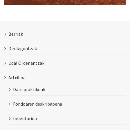
Berriak
Dirulaguntzak
Udal Ordenantzak
Artxiboa
Datu praktikoak
Fondoaren deskribapena
Inbentarioa