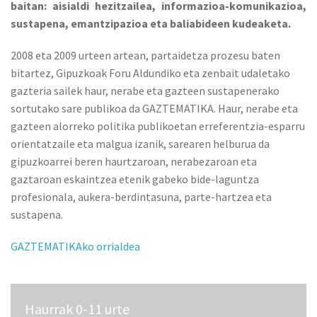
baitan: aisialdi hezitzailea, informazioa-komunikazioa,
sustapena, emantzipazioa eta baliabideen kudeaketa.
2008 eta 2009 urteen artean, partaidetza prozesu baten
bitartez, Gipuzkoak Foru Aldundiko eta zenbait udaletako
gazteria sailek haur, nerabe eta gazteen sustapenerako
sortutako sare publikoa da GAZTEMATIKA. Haur, nerabe eta
gazteen alorreko politika publikoetan erreferentzia-esparru
orientatzaile eta malgua izanik, sarearen helburua da
gipuzkoarrei beren haurtzaroan, nerabezaroan eta
gaztaroan eskaintzea etenik gabeko bide-laguntza
profesionala, aukera-berdintasuna, parte-hartzea eta
sustapena.
GAZTEMATIKAko orrialdea
Haurrak 0-11 urte