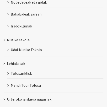
Nobedadeak eta gidak
Baliabideak sarean
Iradokizunak
Musika eskola
Udal Musika Eskola
Lehiaketak
Tolosanklisk
Mendi Tour Tolosa
Urteroko jarduera nagusiak