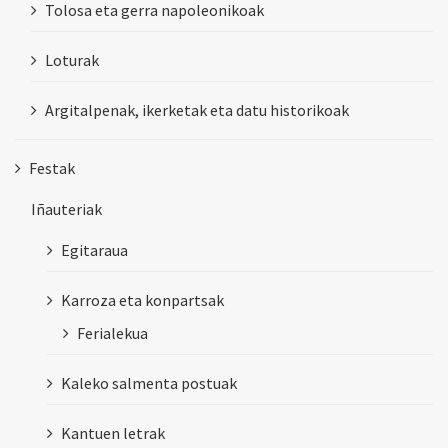
Tolosa eta gerra napoleonikoak
Loturak
Argitalpenak, ikerketak eta datu historikoak
Festak
Iñauteriak
Egitaraua
Karroza eta konpartsak
Ferialekua
Kaleko salmenta postuak
Kantuen letrak