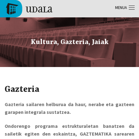
Skip to main content
MENUA
Tolosa
Kultura, Gazteria, Jaiak
Gazteria
Gazteria sailaren helburua da haur, nerabe eta gazteen
garapen integrala sustatzea.
Ondorengo programa estrukturaletan banatzen da
sailetik egiten den eskaintza, GAZTEMATIKA sarearen