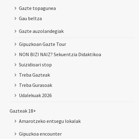
Gazte topagunea
Gau beltza
Gazte auzolandegiak
Gipuzkoan Gazte Tour
NON BIZI NAIZ? Sekuentzia Didaktikoa
Suizidioari stop
Treba Gazteak
Treba Gurasoak
Udalekuak 2026
Gazteak 18+
Amarotzeko entsegu lokalak
Gipuzkoa encounter