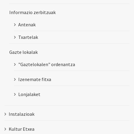
Informazio zerbitzuak
Antenak
Txartelak
Gazte lokalak
"Gaztelokalen" ordenantza
Izenemate fitxa
Lonjalaket
Instalazioak
Kultur Etxea