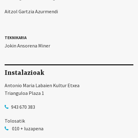
Aitzol Gartzia Azurmendi
TEKNIKARIA
Jokin Ansorena Miner
Instalazioak
Antonio Maria Labaien Kultur Etxea
Trianguloa Plaza 1
943 670 383
Tolosatik
010 + luzapena