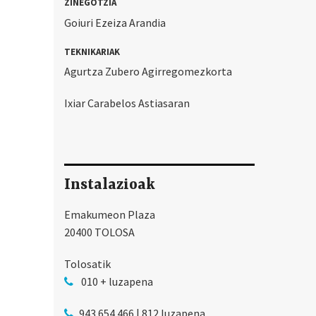
ZINEGOTZIA
Goiuri Ezeiza Arandia
TEKNIKARIAK
Agurtza Zubero Agirregomezkorta
Ixiar Carabelos Astiasaran
Instalazioak
Emakumeon Plaza
20400 TOLOSA
Tolosatik
010 + luzapena
943 654 466 | 812 luzapena