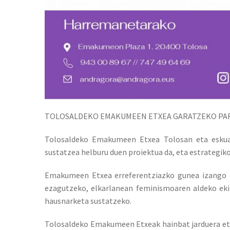
TOLOSALDEKO EMAKUMEEN ETXEA GARATZEKO PA
Tolosaldeko Emakumeen Etxea Tolosan eta eskua
sustatzea helburu duen proiektua da, eta estrategik
Emakumeen Etxea erreferentziazko gunea izango 
ezagutzeko, elkarlanean feminismoaren aldeko e
hausnarketa sustatzeko.
Tolosaldeko Emakumeen Etxeak hainbat jarduera eta 