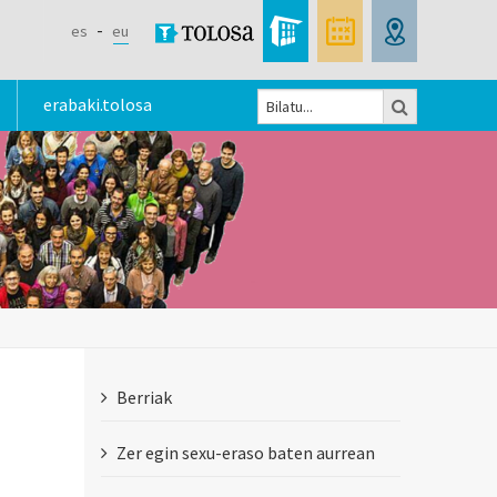
es
eu
Bilatu
erabaki.tolosa
Bilaketa
formularioa
Berriak
Zer egin sexu-eraso baten aurrean