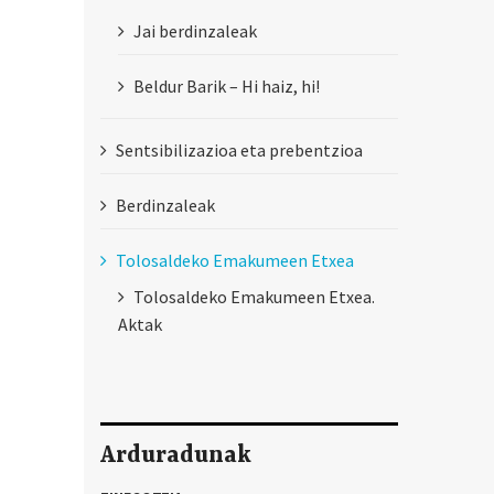
Jai berdinzaleak
Beldur Barik – Hi haiz, hi!
Sentsibilizazioa eta prebentzioa
Berdinzaleak
Tolosaldeko Emakumeen Etxea
Tolosaldeko Emakumeen Etxea.
Aktak
Arduradunak