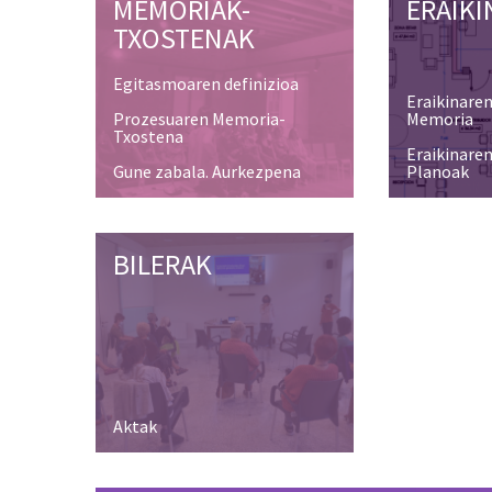
MEMORIAK-
ERAIKI
TXOSTENAK
Egitasmoaren definizioa
Eraikinaren
Prozesuaren Memoria-
Memoria
Txostena
Eraikinaren
Gune zabala. Aurkezpena
Planoak
BILERAK
IRUDIA
Aktak