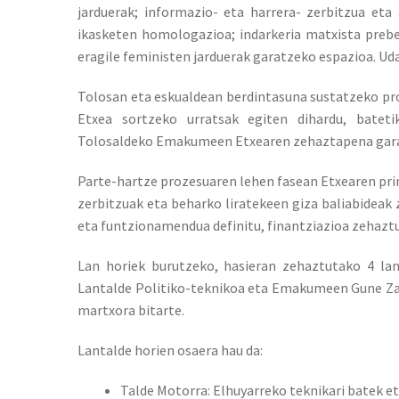
jarduerak; informazio- eta harrera- zerbitzua eta a
ikasketen homologazioa; indarkeria matxista preb
eragile feministen jarduerak garatzeko espazioa. Ud
Tolosan eta eskualdean berdintasuna sustatzeko pr
Etxea sortzeko urratsak egiten dihardu, bateti
Tolosaldeko Emakumeen Etxearen zehaztapena gara
Parte-hartze prozesuaren lehen fasean Etxearen print
zerbitzuak eta beharko liratekeen giza baliabideak 
eta funtzionamendua definitu, finantziazioa zehaztu
Lan horiek burutzeko, hasieran zehaztutako 4 lan
Lantalde Politiko-teknikoa eta Emakumeen Gune Zaba
martxora bitarte.
Lantalde horien osaera hau da:
Talde Motorra: Elhuyarreko teknikari batek e