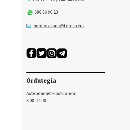
688 86 90 23
berdintasuna@tolosa.eus
Ordutegia
Astelehenetik ostiralera
8:00-14:00