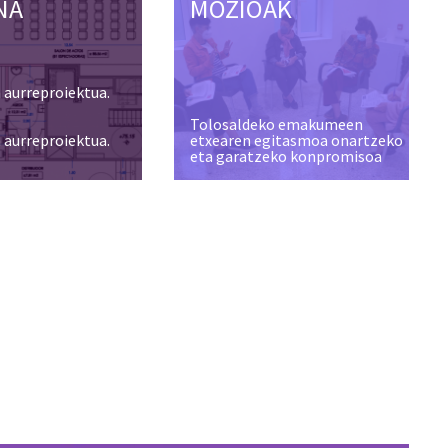
NA
MOZIOAK
 aurreproiektua.
Tolosaldeko emakumeen
 aurreproiektua.
etxearen egitasmoa onartzeko
eta garatzeko konpromisoa
K