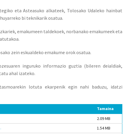
stegiko eta Asteasuko alkateek, Tolosako Udaleko hainbat
huyarreko bi teknikarik osatua.
dezkariek, emakumeen taldekoek, norbanako emakumeek eta
atutakoa.
sako zein eskualdeko emakume orok osatua.
zesuaren inguruko informazio guztia (bileren deialdiak,
atu ahal izateko.
asmoarekin lotuta ekarpenik egin nahi baduzu, idatzi
Tamaina
2.09 MB
.
1.54 MB