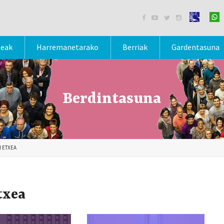




teak
Harremanetarako
Berriak
Gardentasuna
Berdintasuna
 ETXEA
txea