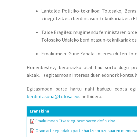
Lantalde Politiko-teknikoa: Tolosako, Bera
zinegotzik eta berdintasun-teknikariak eta El
Talde Eragilea: mugimendu feministaren or
Tolosako Udaleko berdintasun-teknikariak os
Emakumeen Gune Zabala: interesa duten Tolo
Honenbestez, berariazko atal hau sortu dugu pro
aktak…) egitasmoan interesa duen edonork kontsult
Egitasmoan parte hartu nahi baduzu edota egit
berdintasuna@tolosa.eus
helbidera.
Eranskina
Emakumeen Etxea: egitasmoaren definizioa.
Orain arte egindako parte hartze prozesuaren memoria