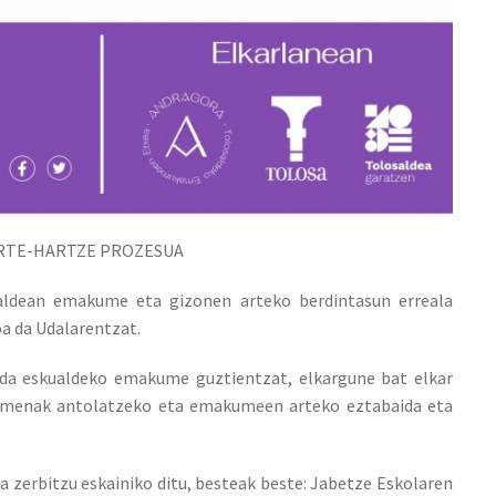
RTE-HARTZE PROZESUA
ldean emakume eta gizonen arteko berdintasun erreala
oa da Udalarentzat.
da eskualdeko emakume guztientzat, elkargune bat elkar
kimenak antolatzeko eta emakumeen arteko eztabaida eta
zerbitzu eskainiko ditu, besteak beste: Jabetze Eskolaren