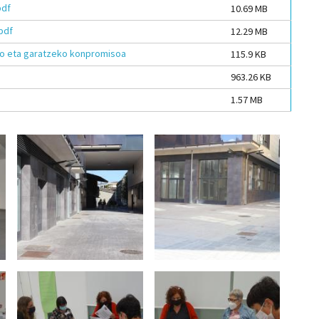
pdf
10.69 MB
pdf
12.29 MB
o eta garatzeko konpromisoa
115.9 KB
963.26 KB
1.57 MB