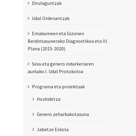
Dirulaguntzak
Udal Ordenantzak
Emakumeen eta Gizonen
Berdintasunerako Diagnostikoa eta III.
Plana (2015-2020)
Sexu eta genero indarkeriaren
aurkako I. Udal Protokoloa
Programa eta proiektuak
Hezkidetza
Genero zeharkakotasuna
Jabetze Eskola