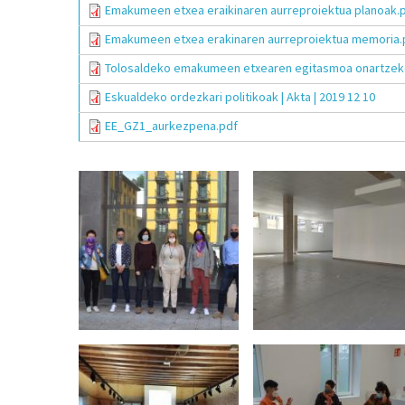
Emakumeen etxea eraikinaren aurreproiektua planoak.
Emakumeen etxea erakinaren aurreproiektua memoria.
Tolosaldeko emakumeen etxearen egitasmoa onartzek
Eskualdeko ordezkari politikoak | Akta | 2019 12 10
EE_GZ1_aurkezpena.pdf