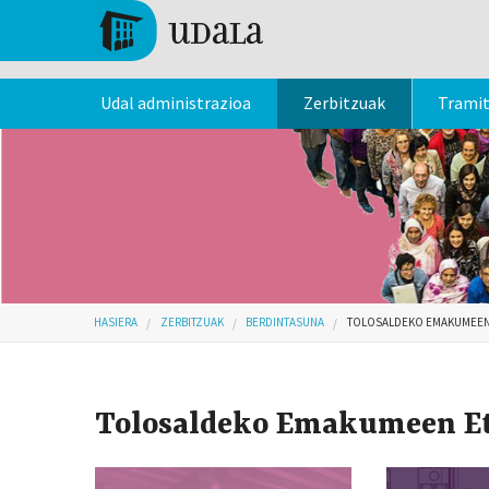
Skip to main content
Tolosa
Udal administrazioa
Zerbitzuak
Trami
Hemen zaude
HASIERA
ZERBITZUAK
BERDINTASUNA
TOLOSALDEKO EMAKUMEEN
Tolosaldeko Emakumeen E