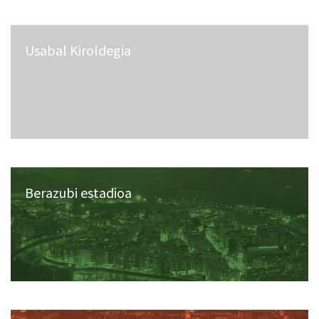
Usabal Kiroldegia
Berazubi estadioa