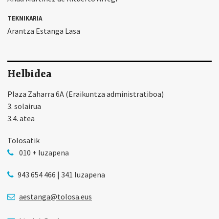
TEKNIKARIA
Arantza Estanga Lasa
Helbidea
Plaza Zaharra 6A (Eraikuntza administratiboa)
3. solairua
3.4. atea
Tolosatik
010 + luzapena
943 654 466 | 341 luzapena
aestanga@tolosa.eus