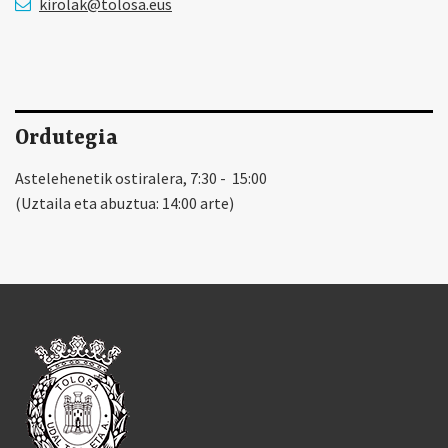
kirolak@tolosa.eus
Ordutegia
Astelehenetik ostiralera, 7:30 - 15:00
(Uztaila eta abuztua: 14:00 arte)