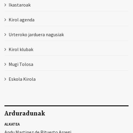
Ikastaroak
Kirol agenda
Urteroko jarduera nagusiak
Kirol klubak
Mugi Tolosa
Eskola Kirola
Arduradunak
ALKATEA
Andu Martinez de Rituerto Arregi