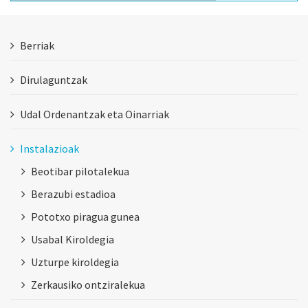
Berriak
Dirulaguntzak
Udal Ordenantzak eta Oinarriak
Instalazioak
Beotibar pilotalekua
Berazubi estadioa
Pototxo piragua gunea
Usabal Kiroldegia
Uzturpe kiroldegia
Zerkausiko ontziralekua