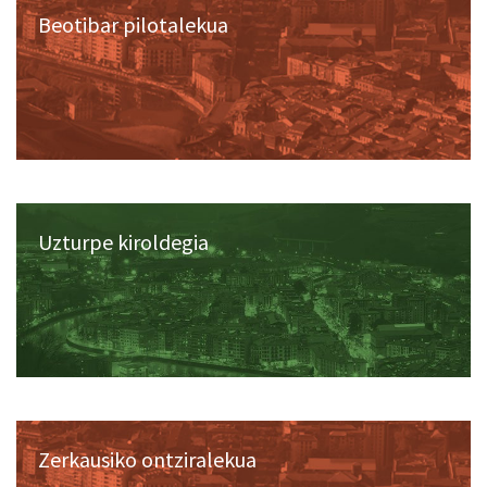
Beotibar pilotalekua
Uzturpe kiroldegia
Zerkausiko ontziralekua