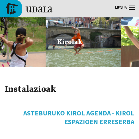
Skip to main content
MENUA
Tolosa
Kirolak
Instalazioak
ASTEBURUKO KIROL AGENDA - KIROL
ESPAZIOEN ERRESERBA