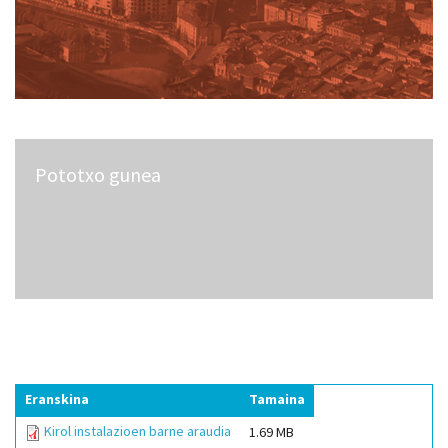
Pototxo gunea
Eranskina
Tamaina
Kirol instalazioen barne araudia
1.69 MB