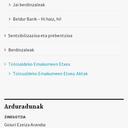
Jai berdinzaleak
Beldur Barik – Hi haiz, hi!
Sentsibilizazioa eta prebentzioa
Berdinzaleak
Tolosaldeko Emakumeen Etxea
Tolosaldeko Emakumeen Etxea. Aktak
Arduradunak
ZINEGOTZIA
Goiuri Ezeiza Arandia