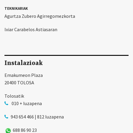
TEKNIKARIAK
Agurtza Zubero Agirregomezkorta
Ixiar Carabelos Astiasaran
Instalazioak
Emakumeon Plaza
20400 TOLOSA
Tolosatik
010 + luzapena
943 654 466 | 812 luzapena
688 86 90 23