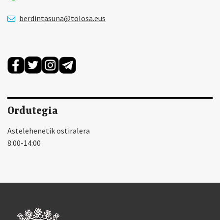
berdintasuna@tolosa.eus
Ordutegia
Astelehenetik ostiralera
8:00-14:00