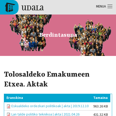
Skip to main content
MENUA
Tolosa
Berdintasuna
Tolosaldeko Emakumeen
Etxea. Aktak
Eranskina
Tamaina
Eskualdeko ordezkari politikoak | akta | 2019.12.10
963.26 KB
Lan talde politiko teknikoa | akta | 2021.04.26
431.32 KB