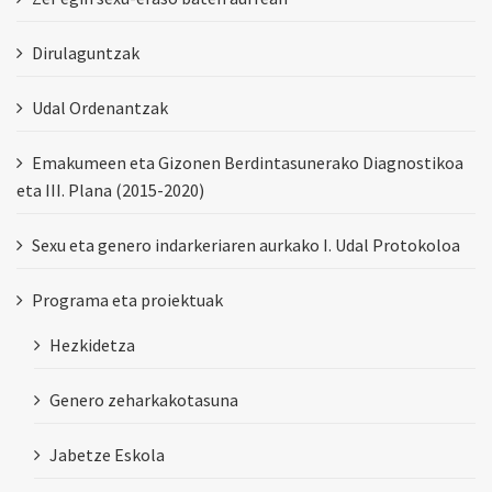
Dirulaguntzak
Udal Ordenantzak
Emakumeen eta Gizonen Berdintasunerako Diagnostikoa
eta III. Plana (2015-2020)
Sexu eta genero indarkeriaren aurkako I. Udal Protokoloa
Programa eta proiektuak
Hezkidetza
Genero zeharkakotasuna
Jabetze Eskola