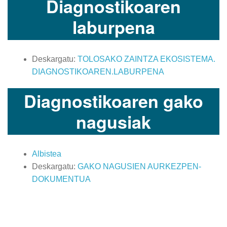
Diagnostikoaren
laburpena
Deskargatu:
TOLOSAKO ZAINTZA EKOSISTEMA.
DIAGNOSTIKOAREN.LABURPENA
Diagnostikoaren gako
nagusiak
Albistea
Deskargatu:
GAKO NAGUSIEN AURKEZPEN-
DOKUMENTUA