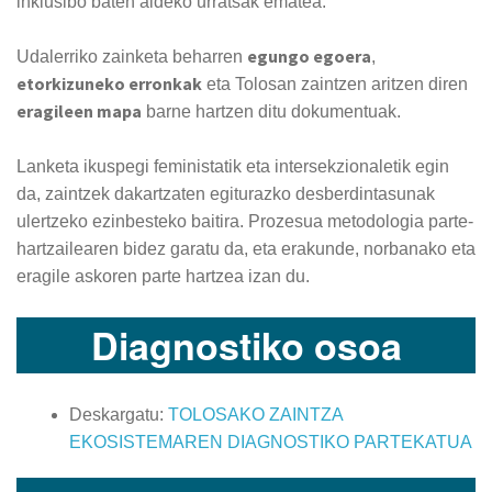
inklusibo baten aldeko urratsak ematea.
egungo egoera
Udalerriko zainketa beharren
,
etorkizuneko erronkak
eta Tolosan zaintzen aritzen diren
eragileen mapa
barne hartzen ditu dokumentuak.
Lanketa ikuspegi feministatik eta intersekzionaletik egin
da, zaintzek dakartzaten egiturazko desberdintasunak
ulertzeko ezinbesteko baitira. Prozesua metodologia parte-
hartzailearen bidez garatu da, eta erakunde, norbanako eta
eragile askoren parte hartzea izan du.
Diagnostiko osoa
Deskargatu:
TOLOSAKO ZAINTZA
EKOSISTEMAREN DIAGNOSTIKO PARTEKATUA