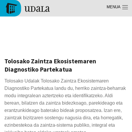
Skip to main content
MENUA
Tolosa
Zaintza
Tolosako Zaintza Ekosistemaren
Diagnostiko Partekatua
Tolosako Udalak Tolosako Zaintza Ekosistemaren
Diagnostiko Partekatua landu du, herriko zaintza-beharrak
modu integralean aztertzeko eta identifikatzeko. Aldi
berean, bilatzen da zaintza bidezkoago, parekideago eta
erantzunkideago baterako bideak proposatzea. Izan ere,
zaintzak bizitzaren sostengu nagusia dira, eta horregatik,
ezinbestekoa da zaintza-sistema publiko, integral eta