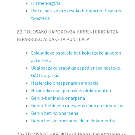
Irismen-agiria
Parte-hartze prozesuko hirugarren fasearen
txostena
2.2-TOLOSAKO HAPOKO «24. IURRE» HIRIGINTZA
ESPARRUKO ALDAKETA PUNTUALA
Eskualdeko ospitale bat kokatzeko aukeren
azterketa
Udalbatzako erabakia espedientea hasteko.
GAO iragarkia.
Hasierako onespenaren erabakia
Hasierako onespena duen dokumentua
Behin-behineko onarpena
Behin-behineko onespena duen dokumentua
Behin betiko onarpena
Behin betiko onespena duen dokumentua
2.3- TOLOSAKO HAPOKO «23. Usabal Industrialdea 2»