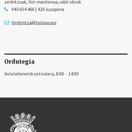
zerbitzuak, hiri-mantenua, udal obrak
943 654 466 | 425 luzapena
hirigintza@tolosa.eus
Ordutegia
Astelehenetik ostiralera, 8:00 - 14:00