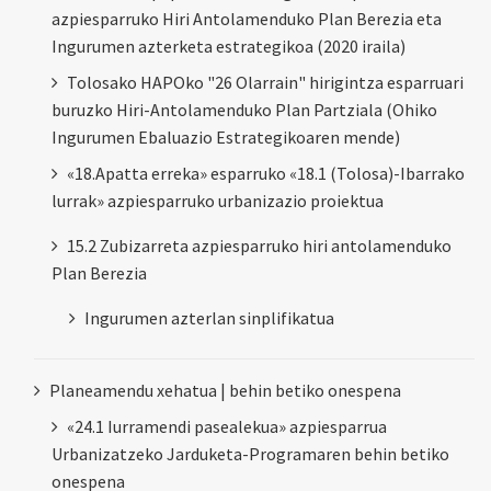
azpiesparruko Hiri Antolamenduko Plan Berezia eta
Ingurumen azterketa estrategikoa (2020 iraila)
Tolosako HAPOko "26 Olarrain" hirigintza esparruari
buruzko Hiri-Antolamenduko Plan Partziala (Ohiko
Ingurumen Ebaluazio Estrategikoaren mende)
«18.Apatta erreka» esparruko «18.1 (Tolosa)-Ibarrako
lurrak» azpiesparruko urbanizazio proiektua
15.2 Zubizarreta azpiesparruko hiri antolamenduko
Plan Berezia
Ingurumen azterlan sinplifikatua
Planeamendu xehatua | behin betiko onespena
«24.1 Iurramendi pasealekua» azpiesparrua
Urbanizatzeko Jarduketa-Programaren behin betiko
onespena