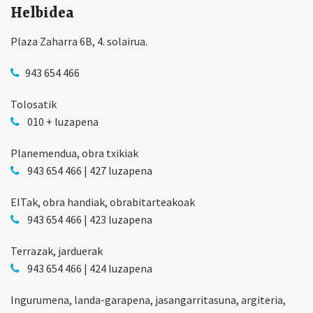
Helbidea
Plaza Zaharra 6B, 4. solairua.
943 654 466
Tolosatik
010 + luzapena
Planemendua, obra txikiak
943 654 466 | 427 luzapena
EITak, obra handiak, obrabitarteakoak
943 654 466 | 423 luzapena
Terrazak, jarduerak
943 654 466 | 424 luzapena
Ingurumena, landa-garapena, jasangarritasuna, argiteria,