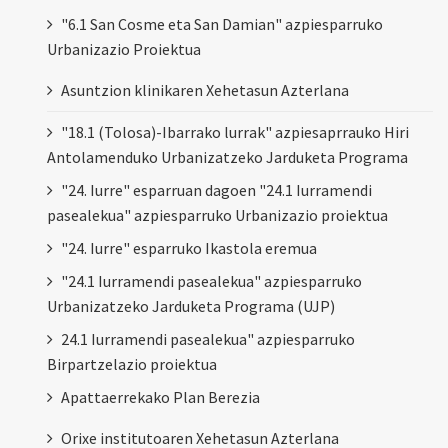
"6.1 San Cosme eta San Damian" azpiesparruko
Urbanizazio Proiektua
Asuntzion klinikaren Xehetasun Azterlana
"18.1 (Tolosa)-Ibarrako lurrak" azpiesaprrauko Hiri
Antolamenduko Urbanizatzeko Jarduketa Programa
"24. Iurre" esparruan dagoen "24.1 Iurramendi
pasealekua" azpiesparruko Urbanizazio proiektua
"24. Iurre" esparruko Ikastola eremua
"24.1 Iurramendi pasealekua" azpiesparruko
Urbanizatzeko Jarduketa Programa (UJP)
24.1 Iurramendi pasealekua" azpiesparruko
Birpartzelazio proiektua
Apattaerrekako Plan Berezia
Orixe institutoaren Xehetasun Azterlana