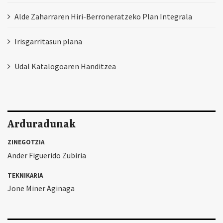
Alde Zaharraren Hiri-Berroneratzeko Plan Integrala
Irisgarritasun plana
Udal Katalogoaren Handitzea
Arduradunak
ZINEGOTZIA
Ander Figuerido Zubiria
TEKNIKARIA
Jone Miner Aginaga