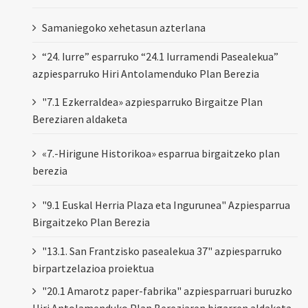
Samaniegoko xehetasun azterlana
“24. Iurre” esparruko “24.1 Iurramendi Pasealekua”
azpiesparruko Hiri Antolamenduko Plan Berezia
"7.1 Ezkerraldea» azpiesparruko Birgaitze Plan
Bereziaren aldaketa
«7.-Hirigune Historikoa» esparrua birgaitzeko plan
berezia
"9.1 Euskal Herria Plaza eta Ingurunea" Azpiesparrua
Birgaitzeko Plan Berezia
"13.1. San Frantzisko pasealekua 37" azpiesparruko
birpartzelazioa proiektua
"20.1 Amarotz paper-fabrika" azpiesparruari buruzko