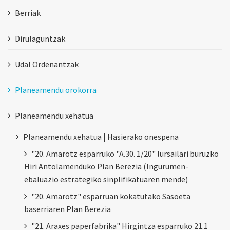
Berriak
Dirulaguntzak
Udal Ordenantzak
Planeamendu orokorra
Planeamendu xehatua
Planeamendu xehatua | Hasierako onespena
"20. Amarotz esparruko "A.30. 1/20" lursailari buruzko
Hiri Antolamenduko Plan Berezia (Ingurumen-
ebaluazio estrategiko sinplifikatuaren mende)
"20. Amarotz" esparruan kokatutako Sasoeta
baserriaren Plan Berezia
"21. Araxes paperfabrika" Hirgintza esparruko 21.1