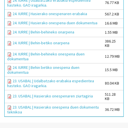
24. IURRE | Udalbatzako erabakia espedientea
76.77 KB
hasteko. GAO iragarkia.
24. IURRE | Hasierako onespenaren erabakia
567.2 KB
24. IURRE | Hasierako onespena duen dokumentua
16.6 MB
24. IURRE | Behin-behineko onarpena
1.55 MB
386.25
24. IURRE | Behin-betiko onarpena
KB
24. IURRE | Behin-behineko onespena duen
12.79 MB
dokumentua
24. IURRE | Behin betiko onespena duen
15.5 MB
dokumentua
23. USABAL | Udalbatzako erabakia espedientea
80.04 KB
hasteko. GAO iragarkia.
511.28
23. USABAL | Hasierako onespenaren ziurtagiria
KB
23. USABAL | Hasierako onespena duen dokumentu
36.72 MB
teknikoa