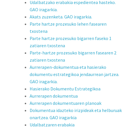
Udalbatzako erabakia espedientea hasteko.
GAO iragarkia.
Akats zuzenketa. GAO iragarkia.
Parte hartze prozesuko lehen fasearen
txostena
Parte hartze prozesuko bigarren faseko 1
zatiaren txostena
Parte-hartze prozesuko bigarren fasearen 2
zatiaren txostena
Aurrerapen-dokumentua eta hasierako
dokumentu estrategikoa jendaurrean jartzea.
GAO iragarkia.
Hasierako Dokumentu Estrategikoa
Aurrerapen dokumentua
Aurrerapen dokumentuaren planoak
Dokumentua idazteko irizpideak eta helburuak
onartzea. GAO iragarkia
Udalbatzaren erabakia