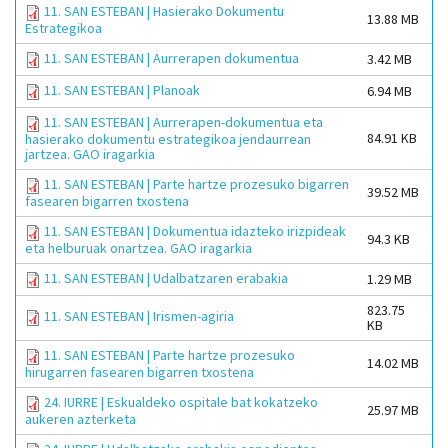
11. SAN ESTEBAN | Hasierako Dokumentu
13.88 MB
Estrategikoa
11. SAN ESTEBAN | Aurrerapen dokumentua
3.42 MB
11. SAN ESTEBAN | Planoak
6.94 MB
11. SAN ESTEBAN | Aurrerapen-dokumentua eta
84.91 KB
hasierako dokumentu estrategikoa jendaurrean
jartzea. GAO iragarkia
11. SAN ESTEBAN | Parte hartze prozesuko bigarren
39.52 MB
fasearen bigarren txostena
11. SAN ESTEBAN | Dokumentua idazteko irizpideak
94.3 KB
eta helburuak onartzea. GAO iragarkia
11. SAN ESTEBAN | Udalbatzaren erabakia
1.29 MB
823.75
11. SAN ESTEBAN | Irismen-agiria
KB
11. SAN ESTEBAN | Parte hartze prozesuko
14.02 MB
hirugarren fasearen bigarren txostena
24. IURRE | Eskualdeko ospitale bat kokatzeko
25.97 MB
aukeren azterketa