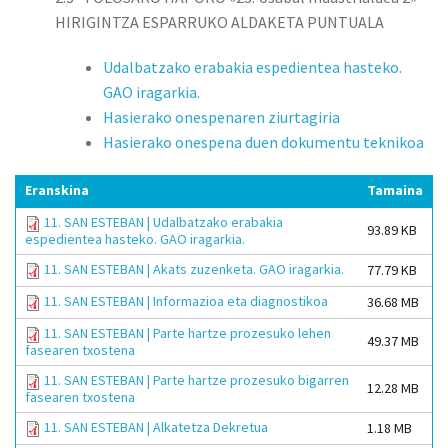
HIRIGINTZA ESPARRUKO ALDAKETA PUNTUALA
Udalbatzako erabakia espedientea hasteko.
GAO iragarkia.
Hasierako onespenaren ziurtagiria
Hasierako onespena duen dokumentu teknikoa
Eranskina
Tamaina
11. SAN ESTEBAN | Udalbatzako erabakia
93.89 KB
espedientea hasteko. GAO iragarkia.
11. SAN ESTEBAN | Akats zuzenketa. GAO iragarkia.
77.79 KB
11. SAN ESTEBAN | Informazioa eta diagnostikoa
36.68 MB
11. SAN ESTEBAN | Parte hartze prozesuko lehen
49.37 MB
fasearen txostena
11. SAN ESTEBAN | Parte hartze prozesuko bigarren
12.28 MB
fasearen txostena
11. SAN ESTEBAN | Alkatetza Dekretua
1.18 MB