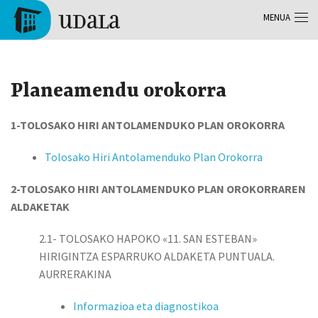
Skip to main content
MENUA
Tolosa
Planeamendu orokorra
1-TOLOSAKO HIRI ANTOLAMENDUKO PLAN OROKORRA
Tolosako Hiri Antolamenduko Plan Orokorra
2-TOLOSAKO HIRI ANTOLAMENDUKO PLAN OROKORRAREN
ALDAKETAK
2.1- TOLOSAKO HAPOKO «11. SAN ESTEBAN»
HIRIGINTZA ESPARRUKO ALDAKETA PUNTUALA.
AURRERAKINA
Informazioa eta diagnostikoa