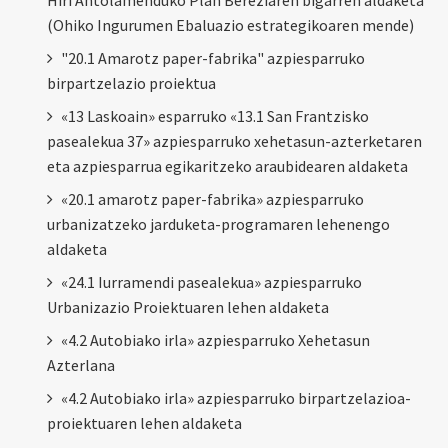
Hiri Antolamenduko Plan Bereziaren bigarren aldaketa
(Ohiko Ingurumen Ebaluazio estrategikoaren mende)
"20.1 Amarotz paper-fabrika" azpiesparruko
birpartzelazio proiektua
«13 Laskoain» esparruko «13.1 San Frantzisko
pasealekua 37» azpiesparruko xehetasun-azterketaren
eta azpiesparrua egikaritzeko araubidearen aldaketa
«20.1 amarotz paper-fabrika» azpiesparruko
urbanizatzeko jarduketa-programaren lehenengo
aldaketa
«24.1 Iurramendi pasealekua» azpiesparruko
Urbanizazio Proiektuaren lehen aldaketa
«4.2 Autobiako irla» azpiesparruko Xehetasun
Azterlana
«4.2 Autobiako irla» azpiesparruko birpartzelazioa-
proiektuaren lehen aldaketa