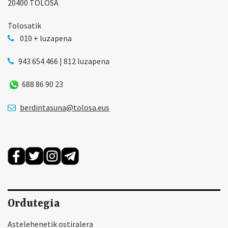
20400 TOLOSA
Tolosatik
010 + luzapena
943 654 466 | 812 luzapena
688 86 90 23
berdintasuna@tolosa.eus
Ordutegia
Astelehenetik ostiralera