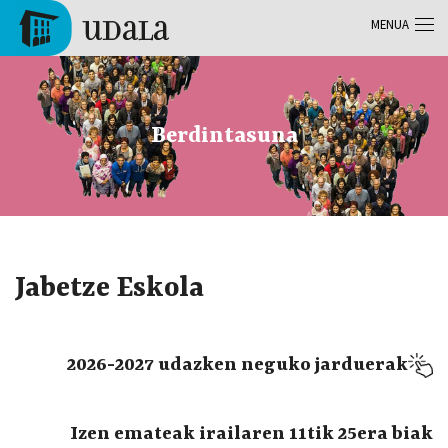
Skip to main content
MENUA
Tolosa
Berdintasuna
Jabetze Eskola
2026-2027 udazken neguko jarduerak
Izen emateak irailaren 11tik 25era biak