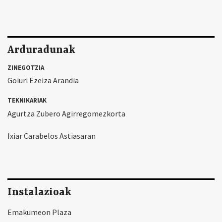
Arduradunak
ZINEGOTZIA
Goiuri Ezeiza Arandia
TEKNIKARIAK
Agurtza Zubero Agirregomezkorta
Ixiar Carabelos Astiasaran
Instalazioak
Emakumeon Plaza