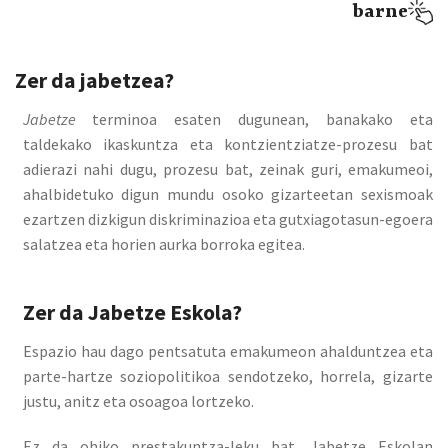
barne
Zer da jabetzea
?
Jabetze
terminoa esaten dugunean, banakako eta
taldekako ikaskuntza eta kontzientziatze-prozesu bat
adierazi nahi dugu, prozesu bat, zeinak guri, emakumeoi,
ahalbidetuko digun mundu osoko gizarteetan sexismoak
ezartzen dizkigun diskriminazioa eta gutxiagotasun-egoera
salatzea eta horien aurka borroka egitea.
Zer da Jabetze
Eskola?
Espazio hau dago pentsatuta emakumeon ahalduntzea eta
parte-hartze soziopolitikoa sendotzeko, horrela, gizarte
justu, anitz eta osoagoa lortzeko.
Ez da ohiko prestakuntza-leku bat. Jabetze Eskolan