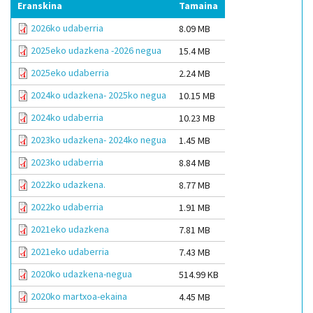
Eranskina
Tamaina
2026ko udaberria
8.09 MB
2025eko udazkena -2026 negua
15.4 MB
2025eko udaberria
2.24 MB
2024ko udazkena- 2025ko negua
10.15 MB
2024ko udaberria
10.23 MB
2023ko udazkena- 2024ko negua
1.45 MB
2023ko udaberria
8.84 MB
2022ko udazkena.
8.77 MB
2022ko udaberria
1.91 MB
2021eko udazkena
7.81 MB
2021eko udaberria
7.43 MB
2020ko udazkena-negua
514.99 KB
2020ko martxoa-ekaina
4.45 MB