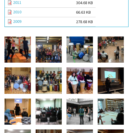
2011
304.68 KB
2010
66.63 KB
2009
278.68 KB