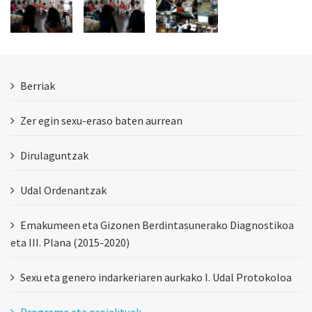
Berriak
Zer egin sexu-eraso baten aurrean
Dirulaguntzak
Udal Ordenantzak
Emakumeen eta Gizonen Berdintasunerako Diagnostikoa
eta III. Plana (2015-2020)
Sexu eta genero indarkeriaren aurkako I. Udal Protokoloa
Programa eta proiektuak