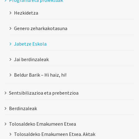
Hezkidetza
Genero zeharkakotasuna
Jabetze Eskola
Jai berdinzaleak
Beldur Barik – Hi haiz, hi!
Sentsibilizazioa eta prebentzioa
Berdinzaleak
Tolosaldeko Emakumeen Etxea
Tolosaldeko Emakumeen Etxea. Aktak