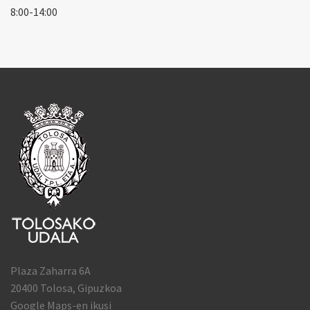
8:00-14:00
Plaza Zaharra 6A
20400 Tolosa, Gipuzkoa
Google Maps-en ikusi