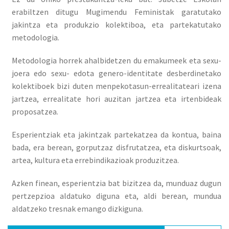
erabiltzen ditugu Mugimendu Feministak garatutako
jakintza eta produkzio kolektiboa, eta partekatutako
metodologia.
Metodologia horrek ahalbidetzen du emakumeek eta sexu-
joera edo sexu- edota genero-identitate desberdinetako
kolektiboek bizi duten menpekotasun-errealitateari izena
jartzea, errealitate hori auzitan jartzea eta irtenbideak
proposatzea.
Esperientziak eta jakintzak partekatzea da kontua, baina
bada, era berean, gorputzaz disfrutatzea, eta diskurtsoak,
artea, kultura eta errebindikazioak produzitzea.
Azken finean, esperientzia bat bizitzea da, munduaz dugun
pertzepzioa aldatuko diguna eta, aldi berean, mundua
aldatzeko tresnak emango dizkiguna.