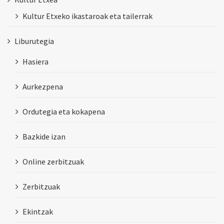
Kultur Etxeko ikastaroak eta tailerrak
Liburutegia
Hasiera
Aurkezpena
Ordutegia eta kokapena
Bazkide izan
Online zerbitzuak
Zerbitzuak
Ekintzak