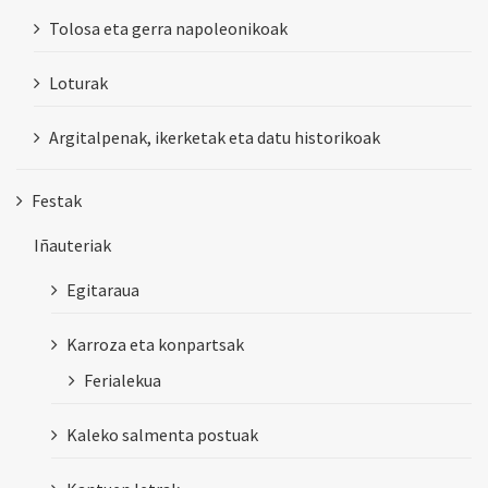
Tolosa eta gerra napoleonikoak
Loturak
Argitalpenak, ikerketak eta datu historikoak
Festak
Iñauteriak
Egitaraua
Karroza eta konpartsak
Ferialekua
Kaleko salmenta postuak