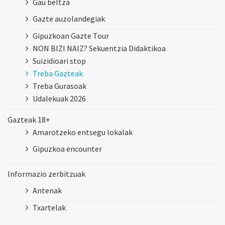
Gau beltza
Gazte auzolandegiak
Gipuzkoan Gazte Tour
NON BIZI NAIZ? Sekuentzia Didaktikoa
Suizidioari stop
Treba Gazteak
Treba Gurasoak
Udalekuak 2026
Gazteak 18+
Amarotzeko entsegu lokalak
Gipuzkoa encounter
Informazio zerbitzuak
Antenak
Txartelak