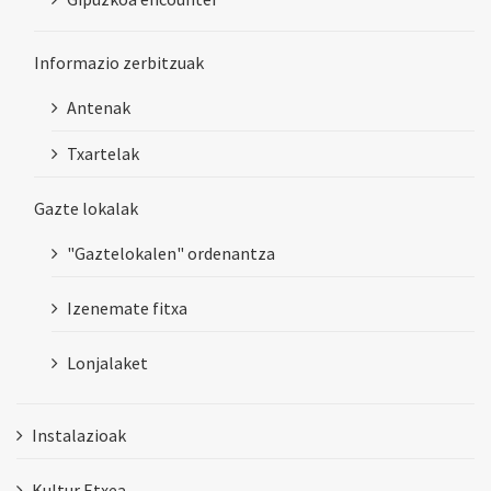
Informazio zerbitzuak
Antenak
Txartelak
Gazte lokalak
"Gaztelokalen" ordenantza
Izenemate fitxa
Lonjalaket
Instalazioak
Kultur Etxea