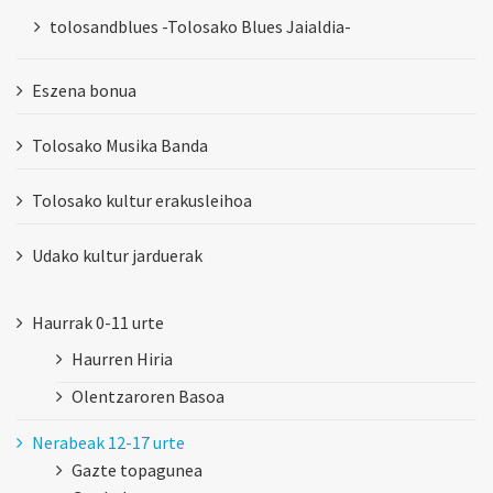
tolosandblues -Tolosako Blues Jaialdia-
Eszena bonua
Tolosako Musika Banda
Tolosako kultur erakusleihoa
Udako kultur jarduerak
Haurrak 0-11 urte
Haurren Hiria
Olentzaroren Basoa
Nerabeak 12-17 urte
Gazte topagunea