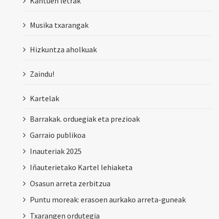
Kantuen letrak
Musika txarangak
Hizkuntza aholkuak
Zaindu!
Kartelak
Barrakak. orduegiak eta prezioak
Garraio publikoa
Inauteriak 2025
Iñauterietako Kartel lehiaketa
Osasun arreta zerbitzua
Puntu moreak: erasoen aurkako arreta-guneak
Txarangen ordutegia