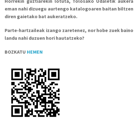
Horrekin guztiarekin lotuta, Tolosako Udaletik aukera
eman nahi dizuegu aurtengo katalogoaren baitan biltzen
diren gaietako bat aukeratzeko.
Parte-hartzaileak izango zaretenez, nor hobe zuek baino
landu nahi duzuen hori hautatzeko?
BOZKATU
HEMEN