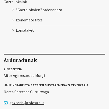
Gazte lokalak
"Gaztelokalen" ordenantza
Izenemate fitxa
Lonjalaket
Arduradunak
ZINEGOTZIA
Aitor Agirresarobe Murgi
HAUR NERABE ETA GAZTEEN SUSTAPENERAKO TEKNIKARIA
Nerea Cereceda Gurrutxaga
gazteria@tolosa.eus