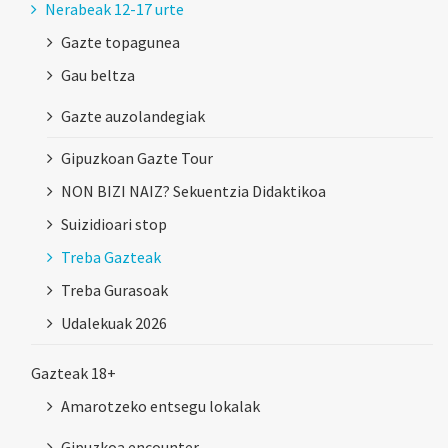
Nerabeak 12-17 urte
Gazte topagunea
Gau beltza
Gazte auzolandegiak
Gipuzkoan Gazte Tour
NON BIZI NAIZ? Sekuentzia Didaktikoa
Suizidioari stop
Treba Gazteak
Treba Gurasoak
Udalekuak 2026
Gazteak 18+
Amarotzeko entsegu lokalak
Gipuzkoa encounter