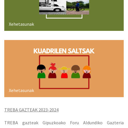
Xehetasunak
Xehetasunak
TREBA GAZTEAK 2023-2024
TREBA gazteak Gipuzkoako Foru Aldundiko Gazteria