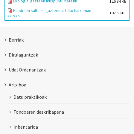
Ekologia: gazteen ikuspuntu batetik
126.84 KB
Kuadrilen saltsak: gazteen arteko harreman
102.5 KB
sareak
Berriak
Dirulaguntzak
Udal Ordenantzak
Artxiboa
Datu praktikoak
Fondoaren deskribapena
Inbentarioa