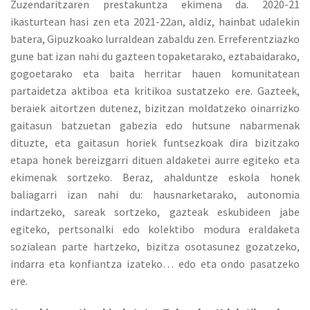
Zuzendaritzaren prestakuntza ekimena da. 2020-21
ikasturtean hasi zen eta 2021-22an, aldiz, hainbat udalekin
batera, Gipuzkoako lurraldean zabaldu zen. Erreferentziazko
gune bat izan nahi du gazteen topaketarako, eztabaidarako,
gogoetarako eta baita herritar hauen komunitatean
partaidetza aktiboa eta kritikoa sustatzeko ere. Gazteek,
beraiek aitortzen dutenez, bizitzan moldatzeko oinarrizko
gaitasun batzuetan gabezia edo hutsune nabarmenak
dituzte, eta gaitasun horiek funtsezkoak dira bizitzako
etapa honek bereizgarri dituen aldaketei aurre egiteko eta
ekimenak sortzeko. Beraz, ahalduntze eskola honek
baliagarri izan nahi du: hausnarketarako, autonomia
indartzeko, sareak sortzeko, gazteak eskubideen jabe
egiteko, pertsonalki edo kolektibo modura eraldaketa
sozialean parte hartzeko, bizitza osotasunez gozatzeko,
indarra eta konfiantza izateko… edo eta ondo pasatzeko
ere.