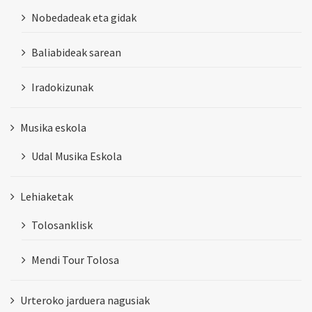
Nobedadeak eta gidak
Baliabideak sarean
Iradokizunak
Musika eskola
Udal Musika Eskola
Lehiaketak
Tolosanklisk
Mendi Tour Tolosa
Urteroko jarduera nagusiak