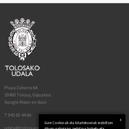
Plaza Zaharra 6A
20400 Tolosa, Gipuzkoa
Google Maps-en ikusi
T 943 65 44 66
x
Gure Cookie-ak eta bitartekoenak erabiltzen
udate@tolosa.eus
ditugu nabigazio zerbitzua hobetu eta