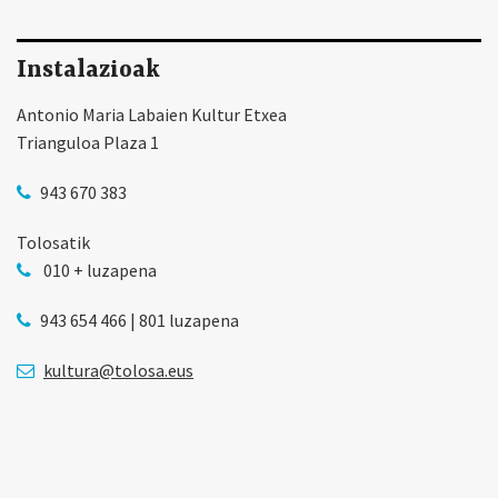
Instalazioak
Antonio Maria Labaien Kultur Etxea
Trianguloa Plaza 1
943 670 383
Tolosatik
010 + luzapena
943 654 466 | 801 luzapena
kultura@tolosa.eus