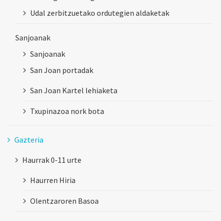
Udal zerbitzuetako ordutegien aldaketak
Sanjoanak
Sanjoanak
San Joan portadak
San Joan Kartel lehiaketa
Txupinazoa nork bota
Gazteria
Haurrak 0-11 urte
Haurren Hiria
Olentzaroren Basoa