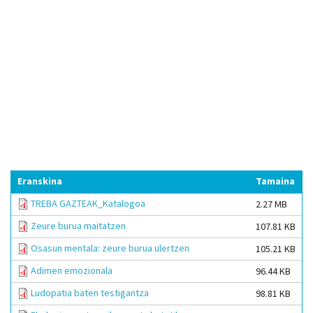
Eranskina
Tamaina
TREBA GAZTEAK_Katalogoa
2.27 MB
Zeure burua maitatzen
107.81 KB
Osasun mentala: zeure burua ulertzen
105.21 KB
Adimen emozionala
96.44 KB
Ludopatia baten testigantza
98.81 KB