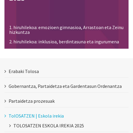
1. hiruhilekoa: emozioen gimnasioa, Arrastoan eta Zeinu
hizkuntza
2. hiruhilekoa: inklusioa, berdintasuna eta ingurumena
Erabaki Tolosa
Gobernantza, Partaidetza eta Gardentasun Ordenantza
Partaidetza prozesuak
TolOSATZEN | Eskola irekia
TOLOSATZEN ESKOLA IREKIA 2025