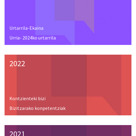
Urtarrila-Ekaina
Urria- 2024ko urtarrila
2022
Kontzienteki bizi
Bizitzarako konpetentziak
2021