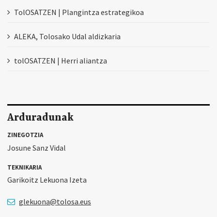
TolOSATZEN | Plangintza estrategikoa
ALEKA, Tolosako Udal aldizkaria
tolOSATZEN | Herri aliantza
Arduradunak
ZINEGOTZIA
Josune Sanz Vidal
TEKNIKARIA
Garikoitz Lekuona Izeta
glekuona@tolosa.eus