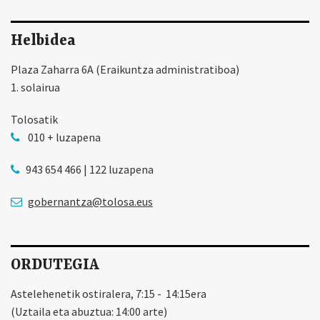
Helbidea
Plaza Zaharra 6A (Eraikuntza administratiboa)
1. solairua
Tolosatik
010 + luzapena
943 654 466 | 122 luzapena
gobernantza@tolosa.eus
ORDUTEGIA
Astelehenetik ostiralera, 7:15 - 14:15era
(Uztaila eta abuztua: 14:00 arte)