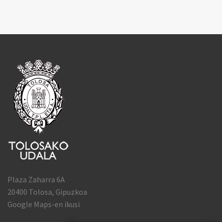
Plaza Zaharra 6A
20400 Tolosa, Gipuzkoa
Google Maps-en ikusi