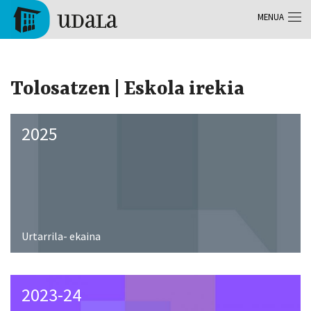
Skip to main content
MENUA
Tolosa
Tolosatzen | Eskola irekia
2025
Urtarrila- ekaina
2023-24