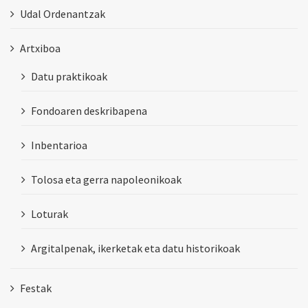
Udal Ordenantzak
Artxiboa
Datu praktikoak
Fondoaren deskribapena
Inbentarioa
Tolosa eta gerra napoleonikoak
Loturak
Argitalpenak, ikerketak eta datu historikoak
Festak