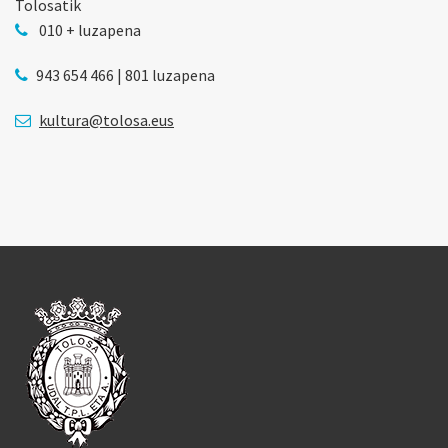
Tolosatik
010 + luzapena
943 654 466 | 801 luzapena
kultura@tolosa.eus