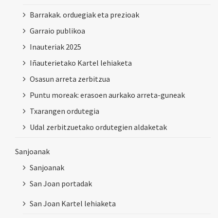
Barrakak. orduegiak eta prezioak
Garraio publikoa
Inauteriak 2025
Iñauterietako Kartel lehiaketa
Osasun arreta zerbitzua
Puntu moreak: erasoen aurkako arreta-guneak
Txarangen ordutegia
Udal zerbitzuetako ordutegien aldaketak
Sanjoanak
Sanjoanak
San Joan portadak
San Joan Kartel lehiaketa