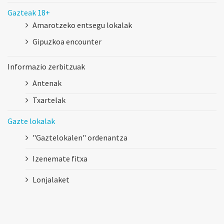
Gazteak 18+
Amarotzeko entsegu lokalak
Gipuzkoa encounter
Informazio zerbitzuak
Antenak
Txartelak
Gazte lokalak
"Gaztelokalen" ordenantza
Izenemate fitxa
Lonjalaket