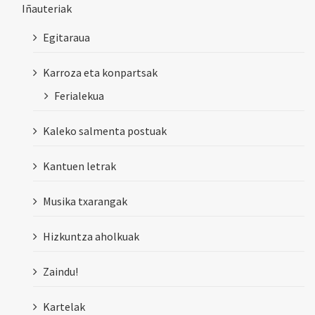
Iñauteriak
Egitaraua
Karroza eta konpartsak
Ferialekua
Kaleko salmenta postuak
Kantuen letrak
Musika txarangak
Hizkuntza aholkuak
Zaindu!
Kartelak