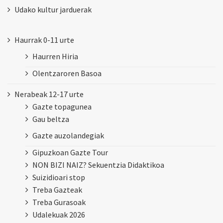
Udako kultur jarduerak
Haurrak 0-11 urte
Haurren Hiria
Olentzaroren Basoa
Nerabeak 12-17 urte
Gazte topagunea
Gau beltza
Gazte auzolandegiak
Gipuzkoan Gazte Tour
NON BIZI NAIZ? Sekuentzia Didaktikoa
Suizidioari stop
Treba Gazteak
Treba Gurasoak
Udalekuak 2026