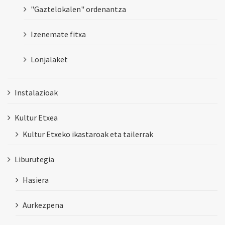
"Gaztelokalen" ordenantza
Izenemate fitxa
Lonjalaket
Instalazioak
Kultur Etxea
Kultur Etxeko ikastaroak eta tailerrak
Liburutegia
Hasiera
Aurkezpena