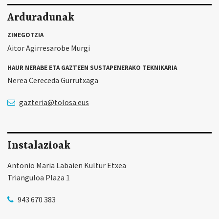
Arduradunak
ZINEGOTZIA
Aitor Agirresarobe Murgi
HAUR NERABE ETA GAZTEEN SUSTAPENERAKO TEKNIKARIA
Nerea Cereceda Gurrutxaga
gazteria@tolosa.eus
Instalazioak
Antonio Maria Labaien Kultur Etxea
Trianguloa Plaza 1
943 670 383