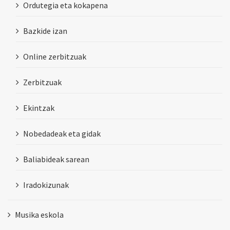
Ordutegia eta kokapena
Bazkide izan
Online zerbitzuak
Zerbitzuak
Ekintzak
Nobedadeak eta gidak
Baliabideak sarean
Iradokizunak
Musika eskola