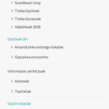
Suizidioari stop
Treba Gazteak
Treba Gurasoak
Udalekuak 2026
Gazteak 18+
Amarotzeko entsegu lokalak
Gipuzkoa encounter
Informazio zerbitzuak
Antenak
Txartelak
Gazte lokalak