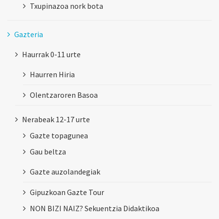
Txupinazoa nork bota
Gazteria
Haurrak 0-11 urte
Haurren Hiria
Olentzaroren Basoa
Nerabeak 12-17 urte
Gazte topagunea
Gau beltza
Gazte auzolandegiak
Gipuzkoan Gazte Tour
NON BIZI NAIZ? Sekuentzia Didaktikoa