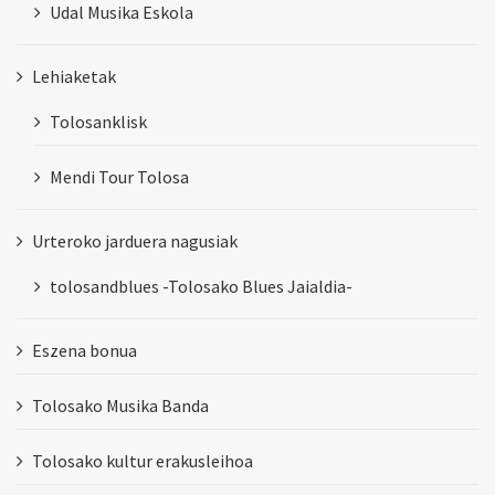
Udal Musika Eskola
Lehiaketak
Tolosanklisk
Mendi Tour Tolosa
Urteroko jarduera nagusiak
tolosandblues -Tolosako Blues Jaialdia-
Eszena bonua
Tolosako Musika Banda
Tolosako kultur erakusleihoa