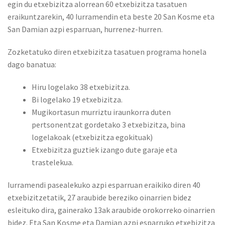
egin du etxebizitza alorrean 60 etxebizitza tasatuen
eraikuntzarekin, 40 Iurramendin eta beste 20 San Kosme eta
San Damian azpi esparruan, hurrenez-hurren.
Zozketatuko diren etxebizitza tasatuen programa honela
dago banatua:
Hiru logelako 38 etxebizitza.
Bi logelako 19 etxebizitza.
Mugikortasun murriztu iraunkorra duten
pertsonentzat gordetako 3 etxebizitza, bina
logelakoak (etxebizitza egokituak)
Etxebizitza guztiek izango dute garaje eta
trastelekua.
Iurramendi pasealekuko azpi esparruan eraikiko diren 40
etxebizitzetatik, 27 araubide bereziko oinarrien bidez
esleituko dira, gainerako 13ak araubide orokorreko oinarrien
bidez. Eta San Kosme eta Damian azpi esparruko etxebizitza