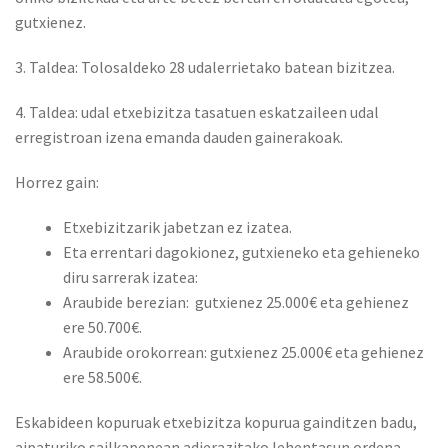
gutxienez.
3. Taldea: Tolosaldeko 28 udalerrietako batean bizitzea.
4. Taldea: udal etxebizitza tasatuen eskatzaileen udal
erregistroan izena emanda dauden gainerakoak.
Horrez gain:
Etxebizitzarik jabetzan ez izatea.
Eta errentari dagokionez, gutxieneko eta gehieneko
diru sarrerak izatea:
Araubide berezian: gutxienez 25.000€ eta gehienez
ere 50.700€.
Araubide orokorrean: gutxienez 25.000€ eta gehienez
ere 58.500€.
Eskabideen kopuruak etxebizitza kopurua gainditzen badu,
aipaturiko sailkapenean adierazitako lehentasun ordena