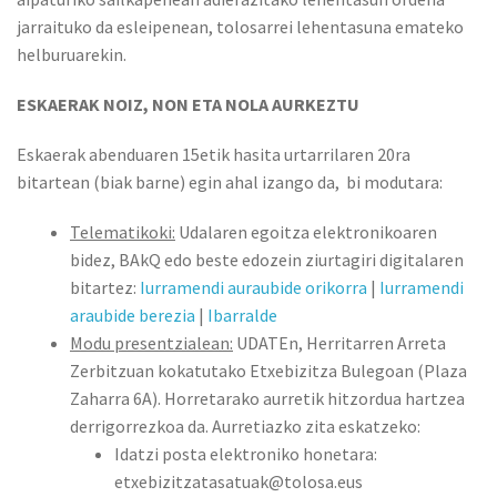
jarraituko da esleipenean, tolosarrei lehentasuna emateko
helburuarekin.
ESKAERAK NOIZ, NON ETA NOLA AURKEZTU
Eskaerak abenduaren 15etik hasita urtarrilaren 20ra
bitartean (biak barne) egin ahal izango da, bi modutara:
Telematikoki:
Udalaren egoitza elektronikoaren
bidez, BAkQ edo beste edozein ziurtagiri digitalaren
bitartez:
Iurramendi auraubide orikorra
|
Iurramendi
araubide berezia
|
Ibarralde
Modu presentzialean:
UDATEn, Herritarren Arreta
Zerbitzuan kokatutako Etxebizitza Bulegoan (Plaza
Zaharra 6A). Horretarako aurretik hitzordua hartzea
derrigorrezkoa da. Aurretiazko zita eskatzeko:
Idatzi posta elektroniko honetara:
etxebizitzatasatuak@tolosa.eus