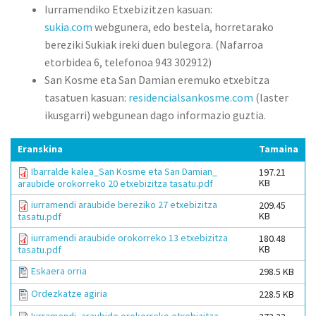
Iurramendiko Etxebizitzen kasuan:
sukia.com
webgunera, edo bestela, horretarako
bereziki Sukiak ireki duen bulegora. (Nafarroa
etorbidea 6, telefonoa 943 302912)
San Kosme eta San Damian eremuko etxebitza
tasatuen kasuan:
residencialsankosme.com
(laster
ikusgarri) webgunean dago informazio guztia.
Eranskina
Tamaina
Ibarralde kalea_San Kosme eta San Damian_
197.21
KB
araubide orokorreko 20 etxebizitza tasatu.pdf
iurramendi araubide bereziko 27 etxebizitza
209.45
KB
tasatu.pdf
iurramendi araubide orokorreko 13 etxebizitza
180.48
KB
tasatu.pdf
Eskaera orria
298.5 KB
Ordezkatze agiria
228.5 KB