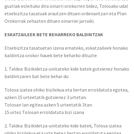
guztiak esleituko dira oinarri orokorren bidez, Tolosako udal
etxebizitza tasatuak arautzen dituen ordenantzari eta Plan
Orokorrak zehazten dituen oinarriei jarraiki.
ESKATZAILEEK BETE BEHARREKO BALDINTZAK
Etxebizitza tasatuetan izena emateko, eskatzaileek honako
baldintza orokor hauek bete beharko dituzte:
1. Taldea: Bizikidetza-unitateko kide batek gutxienez honako
baldintzaren bat bete behar du:
Tolosa izatea ohiko bizilekua eta bertan erroldatuta egotea,
azken 15 urteetatik gutxienez 3 urtetan.
Tolosan lan egitea azken 5 urteetatik 3tan.
15 urtez Tolosan erroldatuta bizi izana
2. Taldea: Bizikidetza-unitateko kide batek, Tolosa izatea
ohiko bizilekua eta urte betez bertan erroldatuta egotea,