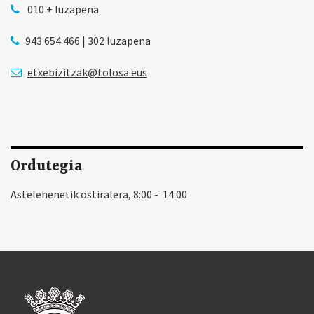
010 + luzapena
943 654 466 | 302 luzapena
etxebizitzak@tolosa.eus
Ordutegia
Astelehenetik ostiralera, 8:00 - 14:00