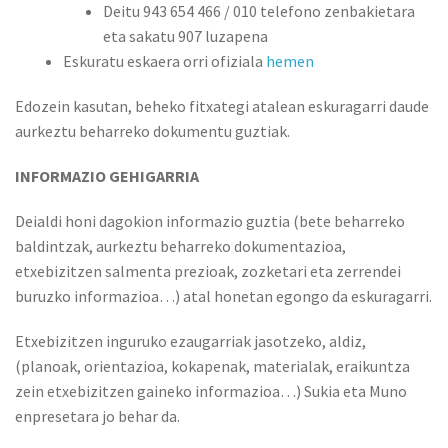
Deitu 943 654 466 / 010 telefono zenbakietara
eta sakatu 907 luzapena
Eskuratu eskaera orri ofiziala
hemen
Edozein kasutan, beheko fitxategi atalean eskuragarri daude
aurkeztu beharreko dokumentu guztiak.
INFORMAZIO GEHIGARRIA
Deialdi honi dagokion informazio guztia (bete beharreko
baldintzak, aurkeztu beharreko dokumentazioa,
etxebizitzen salmenta prezioak, zozketari eta zerrendei
buruzko informazioa…) atal honetan egongo da eskuragarri.
Etxebizitzen inguruko ezaugarriak jasotzeko, aldiz,
(planoak, orientazioa, kokapenak, materialak, eraikuntza
zein etxebizitzen gaineko informazioa…) Sukia eta Muno
enpresetara jo behar da.