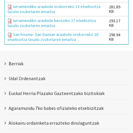
Iurramendiko araubide orokorreko 13 etxebizitza
281.89
KB
tasatu zozketaren emaitza
Iurramendiko araubide bereziko 27 etxebizitza
293.17
KB
tasatu zozketaren emaitza
San Kosme- San Damian araubide orokorreko 20
298.94
KB
etxebizitza tasatu zozketaren emaitza
Berriak
Udal Ordenantzak
Euskal Herria Plazako Gazteentzako bizitokiak
Agaramundu 7ko babes ofizialeko etxebizitzak
Alokairu ordainketa errazteko dirulaguntzak