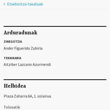
Etxebizitza-tasatuak
Arduradunak
ZINEGOTZIA
Ander Figuerido Zubiria
TEKNIKARIA
Aitziber Lazcano Azurmendi
Helbidea
Plaza Zaharra 6A, 1. solairua.
Tolosatik