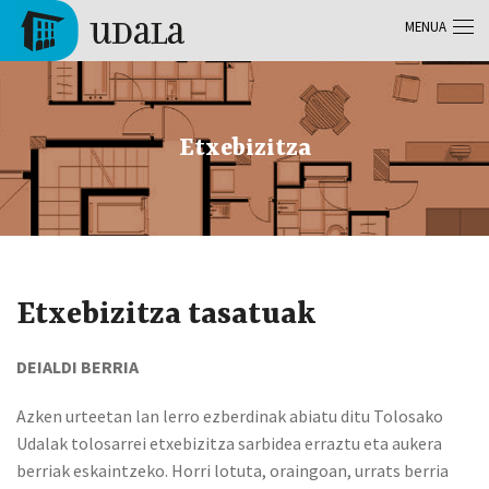
Skip to main content
MENUA
Tolosa
Etxebizitza
Etxebizitza tasatuak
DEIALDI BERRIA
Azken urteetan lan lerro ezberdinak abiatu ditu Tolosako
Udalak tolosarrei etxebizitza sarbidea erraztu eta aukera
berriak eskaintzeko. Horri lotuta, oraingoan, urrats berria