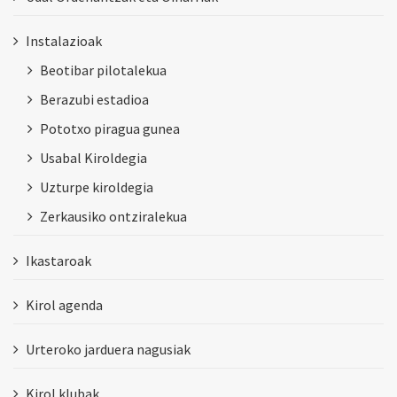
Instalazioak
Beotibar pilotalekua
Berazubi estadioa
Pototxo piragua gunea
Usabal Kiroldegia
Uzturpe kiroldegia
Zerkausiko ontziralekua
Ikastaroak
Kirol agenda
Urteroko jarduera nagusiak
Kirol klubak