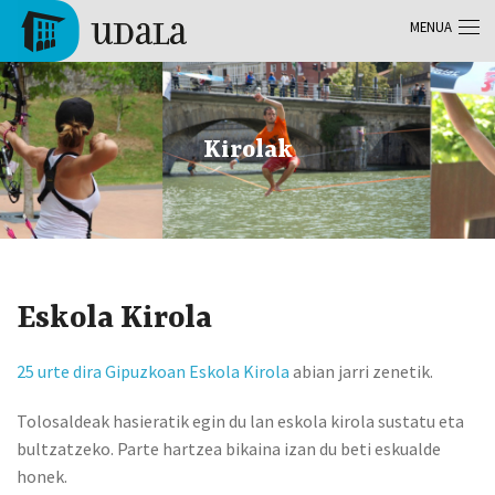
Skip to main content
MENUA
Tolosa
Kirolak
Eskola Kirola
25 urte dira Gipuzkoan Eskola Kirola
abian jarri zenetik.
Tolosaldeak hasieratik egin du lan eskola kirola sustatu eta
bultzatzeko. Parte hartzea bikaina izan du beti eskualde
honek.