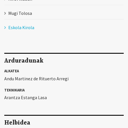
Mugi Tolosa
Eskola Kirola
Arduradunak
ALKATEA
Andu Martinez de Rituerto Arregi
TEKNIKARIA
Arantza Estanga Lasa
Helbidea