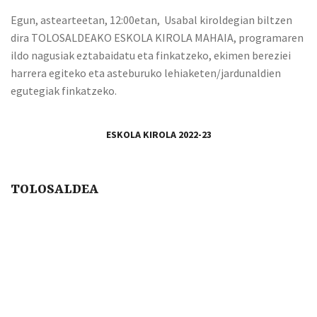
Egun, astearteetan, 12:00etan, Usabal kiroldegian biltzen
dira TOLOSALDEAKO ESKOLA KIROLA MAHAIA, programaren
ildo nagusiak eztabaidatu eta finkatzeko, ekimen bereziei
harrera egiteko eta asteburuko lehiaketen/jardunaldien
egutegiak finkatzeko.
ESKOLA KIROLA 2022-23
TOLOSALDEA