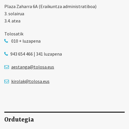
Plaza Zaharra 6A (Eraikuntza administratiboa)
3. solairua
3.4. atea
Tolosatik
010 + luzapena
943 654 466 | 341 luzapena
aestanga@tolosa.eus
kirolak@tolosa.eus
Ordutegia