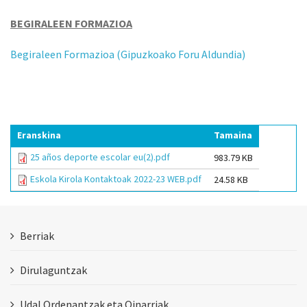
BEGIRALEEN FORMAZIOA
Begiraleen Formazioa (Gipuzkoako Foru Aldundia)
Eranskina
Tamaina
25 años deporte escolar eu(2).pdf
983.79 KB
Eskola Kirola Kontaktoak 2022-23 WEB.pdf
24.58 KB
Berriak
Dirulaguntzak
Udal Ordenantzak eta Oinarriak