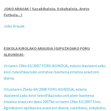
JOKO ARAUAK ( Sasakibaloia, Eskubaloia, Areto
Futbola...)
Joko Arauak
ESKOLA KIROLAKO ARAUDIA (GIPUZKOAKO FORU
ALDUNDIA):
Urriaren 19ko 63/2007 FORU AGINDUA, eskola ikasleentzako
kirol teknifikazioko unitateei baimena ematea arautzen
duena.
Otsailaren 25eko 69/2008 FORU AGINDUA, eskola
ikasleentzako kirol teknifikazioko unitateei baimena
ematea arautzen duen 2007ko urriaren 19ko 63/2007 Foru
Aginduaren aplikazioa arautzen duena, saskibaloi, eskubaloi,