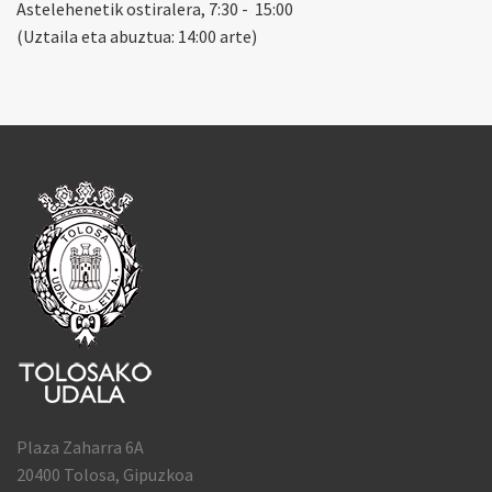
Astelehenetik ostiralera, 7:30 - 15:00
(Uztaila eta abuztua: 14:00 arte)
Plaza Zaharra 6A
20400 Tolosa, Gipuzkoa