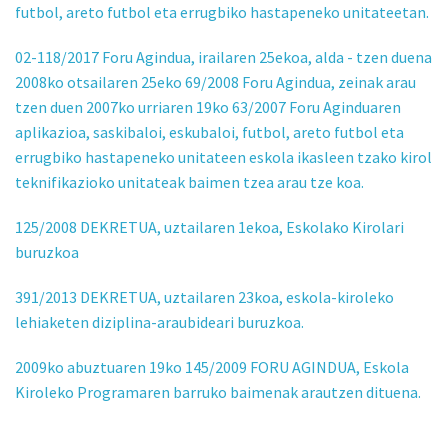
futbol, areto futbol eta errugbiko hastapeneko unitateetan.
02-118/2017 Foru Agindua, irailaren 25ekoa, alda - tzen duena
2008ko otsailaren 25eko 69/2008 Foru Agindua, zeinak arau
tzen duen 2007ko urriaren 19ko 63/2007 Foru Aginduaren
aplikazioa, saskibaloi, eskubaloi, futbol, areto futbol eta
errugbiko hastapeneko unitateen eskola ikasleen tzako kirol
teknifikazioko unitateak baimen tzea arau tze koa.
125/2008 DEKRETUA, uztailaren 1ekoa, Eskolako Kirolari
buruzkoa
391/2013 DEKRETUA, uztailaren 23koa, eskola-kiroleko
lehiaketen diziplina-araubideari buruzkoa.
2009ko abuztuaren 19ko 145/2009 FORU AGINDUA, Eskola
Kiroleko Programaren barruko baimenak arautzen dituena.