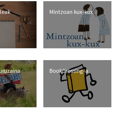
ileak
Mintzoan kux-kux
uruzaina
BookCrossing-a