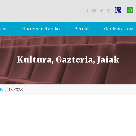




teak
Harremanetarako
Berriak
Gardentasuna
Kultura, Gazteria, Jaiak
IA
EKINTZAK