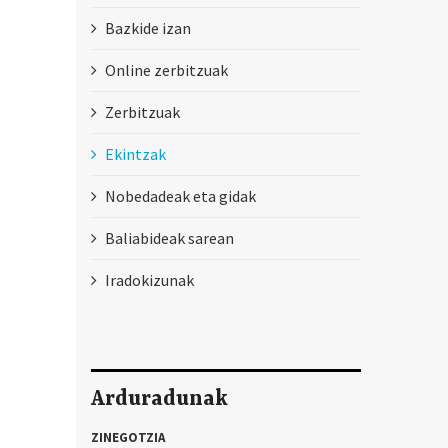
Bazkide izan
Online zerbitzuak
Zerbitzuak
Ekintzak
Nobedadeak eta gidak
Baliabideak sarean
Iradokizunak
Arduradunak
ZINEGOTZIA