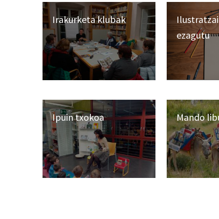
Irakurketa klubak
Ilustratza
ezagutu
Ipuin txokoa
Mando lib