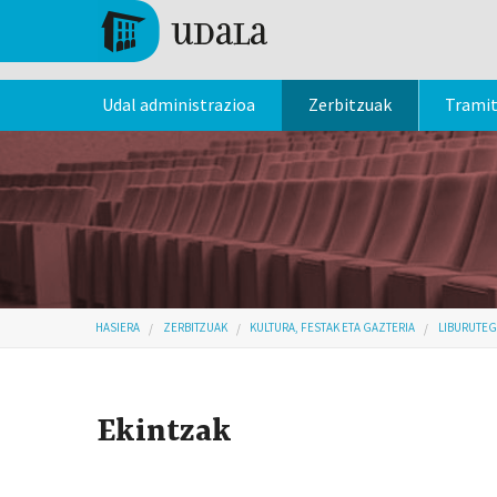
Skip to main content
Tolosa
Udal administrazioa
Zerbitzuak
Trami
Hemen zaude
HASIERA
ZERBITZUAK
KULTURA, FESTAK ETA GAZTERIA
LIBURUTEG
Ekintzak