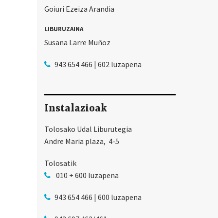
Goiuri Ezeiza Arandia
LIBURUZAINA
Susana Larre Muñoz
943 654 466 | 602 luzapena
Instalazioak
Tolosako Udal Liburutegia
Andre Maria plaza, 4-5
Tolosatik
010 + 600 luzapena
943 654 466 | 600 luzapena