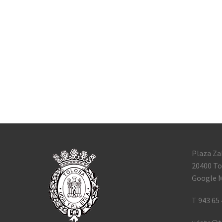
Plaza Za
20400 To
Google M
T 943 65 