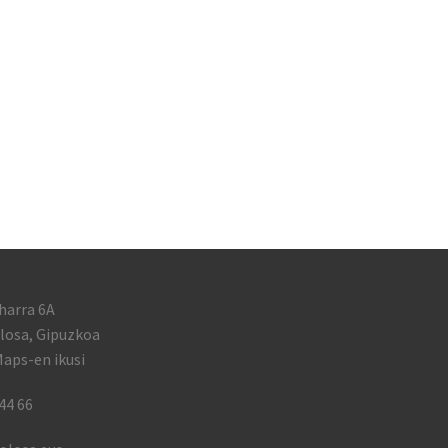
harra 6A
losa, Gipuzkoa
aps-en ikusi
44 66