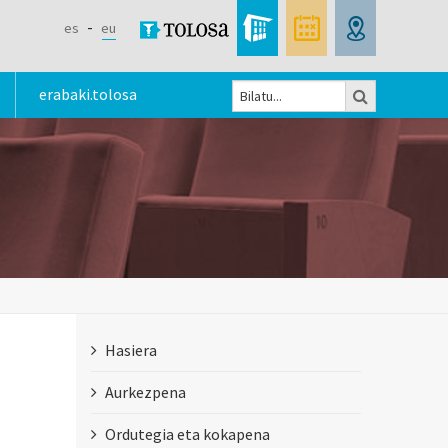
es
eu
Bilatu
erabaki.tolosa
Bilaketa
formularioa
Hasiera
Aurkezpena
Ordutegia eta kokapena