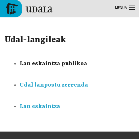
Skip to main content
MENUA
Tolosa
Udal-langileak
Lan eskaintza publikoa
Udal lanpostu zerrenda
Lan eskaintza