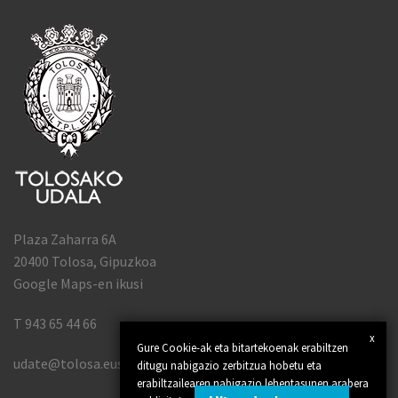
Plaza Zaharra 6A
20400 Tolosa, Gipuzkoa
Google Maps-en ikusi
T 943 65 44 66
x
Gure Cookie-ak eta bitartekoenak erabiltzen
udate@tolosa.eus
ditugu nabigazio zerbitzua hobetu eta
erabiltzailearen nabigazio lehentasunen arabera