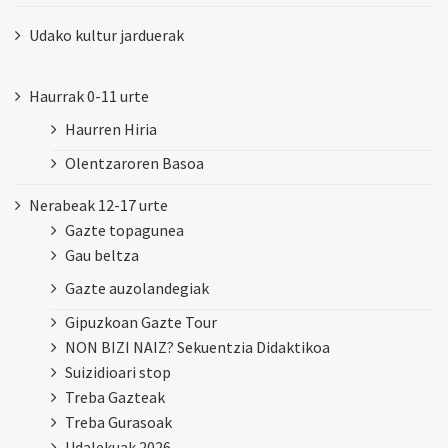
Udako kultur jarduerak
Haurrak 0-11 urte
Haurren Hiria
Olentzaroren Basoa
Nerabeak 12-17 urte
Gazte topagunea
Gau beltza
Gazte auzolandegiak
Gipuzkoan Gazte Tour
NON BIZI NAIZ? Sekuentzia Didaktikoa
Suizidioari stop
Treba Gazteak
Treba Gurasoak
Udalekuak 2026