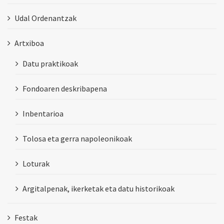
Udal Ordenantzak
Artxiboa
Datu praktikoak
Fondoaren deskribapena
Inbentarioa
Tolosa eta gerra napoleonikoak
Loturak
Argitalpenak, ikerketak eta datu historikoak
Festak