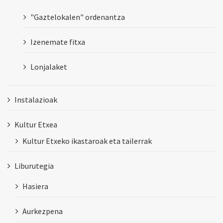
"Gaztelokalen" ordenantza
Izenemate fitxa
Lonjalaket
Instalazioak
Kultur Etxea
Kultur Etxeko ikastaroak eta tailerrak
Liburutegia
Hasiera
Aurkezpena