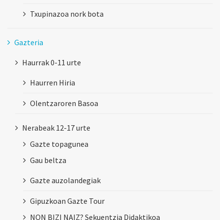
Txupinazoa nork bota
Gazteria
Haurrak 0-11 urte
Haurren Hiria
Olentzaroren Basoa
Nerabeak 12-17 urte
Gazte topagunea
Gau beltza
Gazte auzolandegiak
Gipuzkoan Gazte Tour
NON BIZI NAIZ? Sekuentzia Didaktikoa