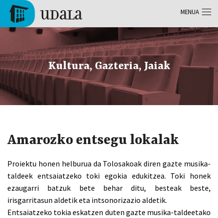
Skip to main content
MENUA
Tolosa
Kultura, Gazteria, Jaiak
Amarozko entsegu lokalak
Proiektu honen helburua da Tolosakoak diren gazte musika-
taldeek entsaiatzeko toki egokia edukitzea. Toki honek
ezaugarri batzuk bete behar ditu, besteak beste,
irisgarritasun aldetik eta intsonorizazio aldetik.
Entsaiatzeko tokia eskatzen duten gazte musika-taldeetako