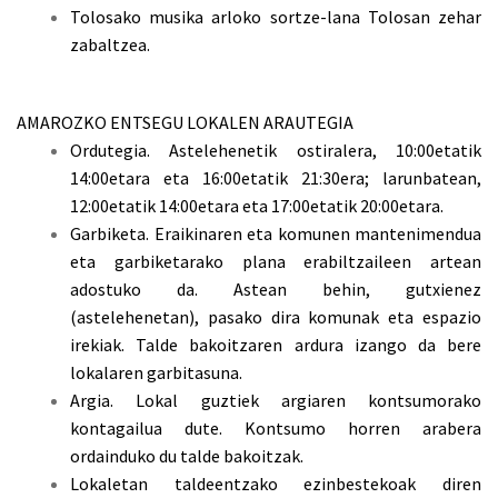
Tolosako musika arloko sortze-lana Tolosan zehar
zabaltzea.
AMAROZKO ENTSEGU LOKALEN ARAUTEGIA
Ordutegia. Astelehenetik ostiralera, 10:00etatik
14:00etara eta 16:00etatik 21:30era; larunbatean,
12:00etatik 14:00etara eta 17:00etatik 20:00etara.
Garbiketa. Eraikinaren eta komunen mantenimendua
eta garbiketarako plana erabiltzaileen artean
adostuko da. Astean behin, gutxienez
(astelehenetan), pasako dira komunak eta espazio
irekiak. Talde bakoitzaren ardura izango da bere
lokalaren garbitasuna.
Argia. Lokal guztiek argiaren kontsumorako
kontagailua dute. Kontsumo horren arabera
ordainduko du talde bakoitzak.
Lokaletan taldeentzako ezinbestekoak diren