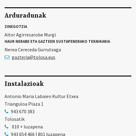
Arduradunak
ZINEGOTZIA
Aitor Agirresarobe Murgi
HAUR NERABE ETA GAZTEEN SUSTAPENERAKO TEKNIKARIA
Nerea Cereceda Gurrutxaga
gazteria@tolosa.eus
Instalazioak
Antonio Maria Labaien Kultur Etxea
Trianguloa Plaza 1
943 670 383
Tolosatik
010 + luzapena
943 654 466 | 801 luzapena