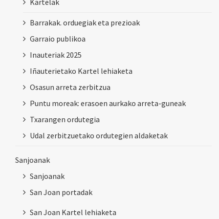
Kartelak
Barrakak. orduegiak eta prezioak
Garraio publikoa
Inauteriak 2025
Iñauterietako Kartel lehiaketa
Osasun arreta zerbitzua
Puntu moreak: erasoen aurkako arreta-guneak
Txarangen ordutegia
Udal zerbitzuetako ordutegien aldaketak
Sanjoanak
Sanjoanak
San Joan portadak
San Joan Kartel lehiaketa