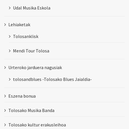
Udal Musika Eskola
Lehiaketak
Tolosanklisk
Mendi Tour Tolosa
Urteroko jarduera nagusiak
tolosandblues -Tolosako Blues Jaialdia-
Eszena bonua
Tolosako Musika Banda
Tolosako kultur erakusleihoa