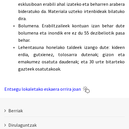
esklusiboan erabili ahal izateko eta beharren arabera
bideratuko da. Materiala uzteko irtenbideak bilatuko
dira.
Bolumena. Erabiltzaileek kontuan izan behar dute
bolumena eta inondik ere ez du 55 dezibeliotik pasa
behar.
Lehentasuna honelako taldeek izango dute: kideen
erdia, gutxienez, tolosarra dutenak; gizon eta
emakumez osatuta daudenak; eta 30 urte bitarteko
gazteek osatutakoak.
Entsegu lokaletako eskaera orrira joan
Berriak
Dirulaguntzak