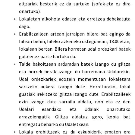
altzariak besterik ez da sartuko (sofak-eta ez dira
onartuko).
Lokaletan alkohola edatea eta erretzea debekatuta
dago.
Erabiltzaileen artean jarraipen bilera bat egingo da
hilean behin, hileko azkeneko ostegunean, 18:00etan,
lokalean bertan. Bilera horretan udal ordezkari batek
gutxienez parte hartuko du.
Talde bakoitzean arduradun batek izango du giltza
eta horrek berak izango du harremana Udalarekin.
Udal ordezkariek edozein momentutan lokaletara
sartzeko aukera izango dute. Horretarako, lokal
guztiak irekitzeko giltza izango dute. Erabiltzaileek
ezin izango dute sarraila aldatu, non eta ez den
Udalari esandako eta Udalak onartutako
arrazoiengatik. Giltza aldatuz gero, kopia bat
entregatu beharko du Udaletxean.
Lokala erabiltzeak ez du eskubiderik ematen era