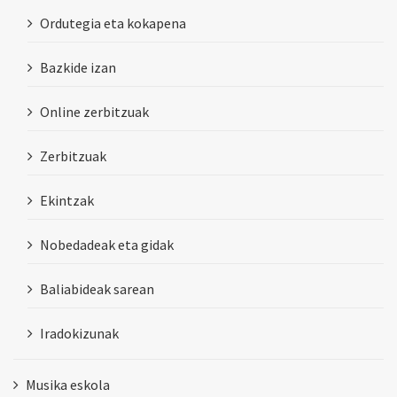
Ordutegia eta kokapena
Bazkide izan
Online zerbitzuak
Zerbitzuak
Ekintzak
Nobedadeak eta gidak
Baliabideak sarean
Iradokizunak
Musika eskola