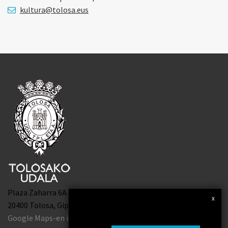
kultura@tolosa.eus
Plaza Zaharra 6A
x
Gure Cookie-ak eta bitartekoenak erabiltzen
20400 Tolosa, Gipuzkoa
ditugu nabigazio zerbitzua hobetu eta
Google Maps-en ikusi
erabiltzailearen nabigazio lehentasunen arabera