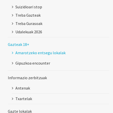
Suizidioari stop
Treba Gazteak
Treba Gurasoak
Udalekuak 2026
Gazteak 18+
Amarotzeko entsegu lokalak
Gipuzkoa encounter
Informazio zerbitzuak
Antenak
Txartelak
Gazte lokalak