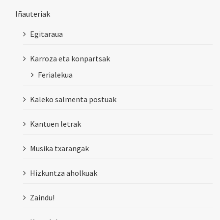
Iñauteriak
Egitaraua
Karroza eta konpartsak
Ferialekua
Kaleko salmenta postuak
Kantuen letrak
Musika txarangak
Hizkuntza aholkuak
Zaindu!