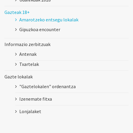
Gazteak 18+
Amarotzeko entsegu lokalak
Gipuzkoa encounter
Informazio zerbitzuak
Antenak
Txartelak
Gazte lokalak
"Gaztelokalen" ordenantza
Izenemate fitxa
Lonjalaket