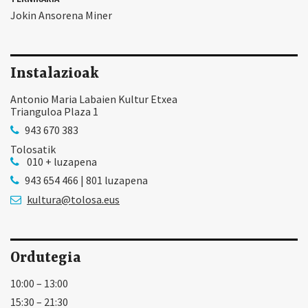
Jokin Ansorena Miner
Instalazioak
Antonio Maria Labaien Kultur Etxea
Trianguloa Plaza 1
943 670 383
Tolosatik
010 + luzapena
943 654 466 | 801 luzapena
kultura@tolosa.eus
Ordutegia
10:00 – 13:00
15:30 – 21:30