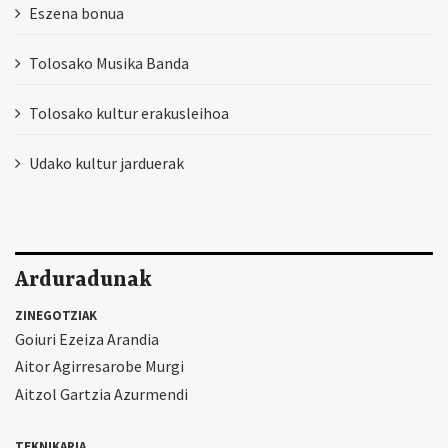
Eszena bonua
Tolosako Musika Banda
Tolosako kultur erakusleihoa
Udako kultur jarduerak
Arduradunak
ZINEGOTZIAK
Goiuri Ezeiza Arandia
Aitor Agirresarobe Murgi
Aitzol Gartzia Azurmendi
TEKNIKARIA