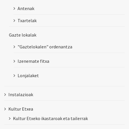
Antenak
Txartelak
Gazte lokalak
"Gaztelokalen" ordenantza
Izenemate fitxa
Lonjalaket
Instalazioak
Kultur Etxea
Kultur Etxeko ikastaroak eta tailerrak