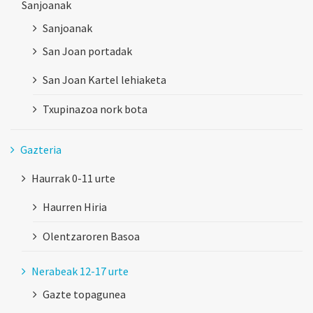
Sanjoanak
Sanjoanak
San Joan portadak
San Joan Kartel lehiaketa
Txupinazoa nork bota
Gazteria
Haurrak 0-11 urte
Haurren Hiria
Olentzaroren Basoa
Nerabeak 12-17 urte
Gazte topagunea