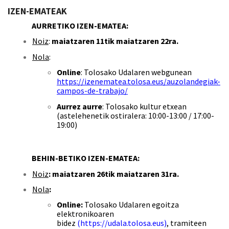
IZEN-EMATEAK
AURRETIKO IZEN-EMATEA:
Noiz
:
maiatzaren 11tik maiatzaren 22ra
.
Nola
: ​
Online
: Tolosako Udalaren webgunean
https://izenematea.tolosa.eus/auzolandegiak-
campos-de-trabajo/
Aurrez aurre
: Tolosako kultur etxean
(astelehenetik ostiralera: 10:00-13:00 / 17:00-
19:00)
BEHIN-BETIKO IZEN-EMATEA:
N
oiz
:
maiatzaren 26tik maiatzaren 31ra
.
Nola
: ​
Online:
Tolosako Udalaren egoitza
elektronikoaren
bidez
(
https://udala.tolosa.eus
)
, tramiteen