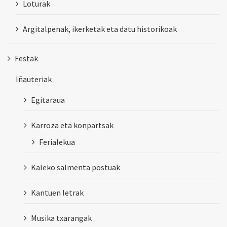
Loturak
Argitalpenak, ikerketak eta datu historikoak
Festak
Iñauteriak
Egitaraua
Karroza eta konpartsak
Ferialekua
Kaleko salmenta postuak
Kantuen letrak
Musika txarangak