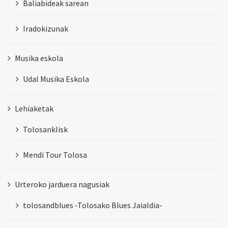
Baliabideak sarean
Iradokizunak
Musika eskola
Udal Musika Eskola
Lehiaketak
Tolosanklisk
Mendi Tour Tolosa
Urteroko jarduera nagusiak
tolosandblues -Tolosako Blues Jaialdia-