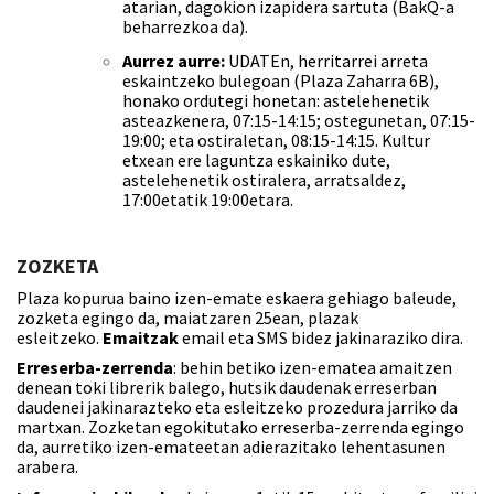
atarian, dagokion izapidera sartuta (BakQ-a
beharrezkoa da).
Aurrez aurre:
UDATEn, herritarrei arreta
eskaintzeko bulegoan (Plaza Zaharra 6B),
honako ordutegi honetan: astelehenetik
asteazkenera, 07:15-14:15; ostegunetan, 07:15-
19:00; eta ostiraletan, 08:15-14:15. Kultur
etxean ere laguntza eskainiko dute,
astelehenetik ostiralera, arratsaldez,
17:00etatik 19:00etara.
ZOZKETA
Plaza kopurua baino izen-emate eskaera gehiago baleude,
zozketa egingo da, maiatzaren 25ean, plazak
esleitzeko.
Emaitzak
email eta SMS bidez jakinaraziko dira.
Erreserba-zerrenda
: behin betiko izen-ematea amaitzen
denean toki librerik balego, hutsik daudenak erreserban
daudenei jakinarazteko eta esleitzeko prozedura jarriko da
martxan. Zozketan egokitutako erreserba-zerrenda egingo
da, aurretiko izen-emateetan adierazitako lehentasunen
arabera.