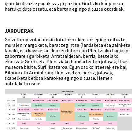
igaroko dituzte gauak, zazpi guztira. Gorlizko kanpinean
hartuko dute ostatu, eta bertan egingo dituzte otorduak.
JARDUERAK
Goizetan auzolanarekin lotutako ekintzak egingo dituzte:
muralen margoketa, baratzegintza (landaketa eta zainketa
lanak), eta kayaketan doazen bitartean Plentziako badiako
zaborraren garbiketa. Arratsaldetan, berriz, bestelako
ekintzak: Gorliz eta Plentziako hondartzetan jolasak, Itsas
museora bisita, Surf ikastaroa. Egun osoko irteerak ere bai,
Bilbora eta Armintzara. Iluntzeetan, berriz, jolasak,
txapelketak edota karaokea egingo dituzte. Hemen
antolaketa osoa: