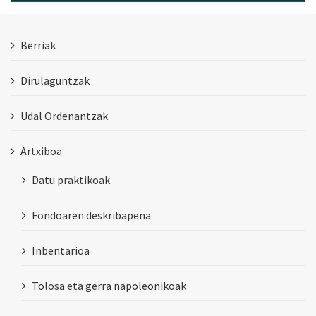
Berriak
Dirulaguntzak
Udal Ordenantzak
Artxiboa
Datu praktikoak
Fondoaren deskribapena
Inbentarioa
Tolosa eta gerra napoleonikoak