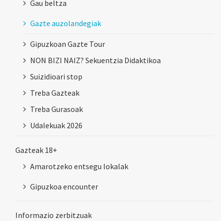
Gau beltza
Gazte auzolandegiak
Gipuzkoan Gazte Tour
NON BIZI NAIZ? Sekuentzia Didaktikoa
Suizidioari stop
Treba Gazteak
Treba Gurasoak
Udalekuak 2026
Gazteak 18+
Amarotzeko entsegu lokalak
Gipuzkoa encounter
Informazio zerbitzuak