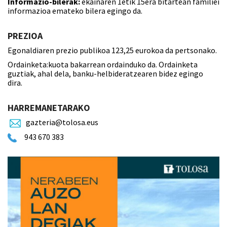
Informazio-bilerak:
ekainaren 1etik 15era bitartean familiei
informazioa emateko bilera egingo da.
PREZIOA
Egonaldiaren prezio publikoa 123,25 eurokoa da pertsonako.
Ordainketa:kuota bakarrean ordainduko da. Ordainketa
guztiak, ahal dela, banku-helbideratzearen bidez egingo
dira.
HARREMANETARAKO
gazteria@tolosa.eus
943 670 383