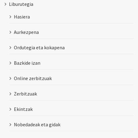
Liburutegia
Hasiera
Aurkezpena
Ordutegia eta kokapena
Bazkide izan
Online zerbitzuak
Zerbitzuak
Ekintzak
Nobedadeak eta gidak