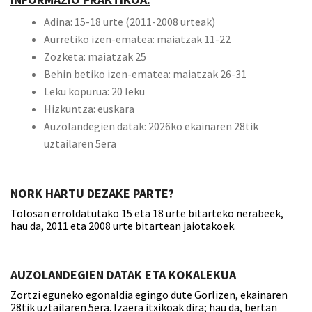
Adina: 15-18 urte (2011-2008 urteak)
Aurretiko izen-ematea: maiatzak 11-22
Zozketa: maiatzak 25
Behin betiko izen-ematea: maiatzak 26-31
Leku kopurua: 20 leku
Hizkuntza: euskara
Auzolandegien datak: 2026ko ekainaren 28tik
uztailaren 5era
NORK HARTU DEZAKE PARTE?
Tolosan erroldatutako 15 eta 18 urte bitarteko nerabeek,
hau da, 2011 eta 2008 urte bitartean jaiotakoek.
AUZOLANDEGIEN DATAK
ETA KOKALEKUA
Zortzi eguneko egonaldia egingo dute Gorlizen, ekainaren
28tik uztailaren 5era. Izaera itxikoak dira; hau da, bertan