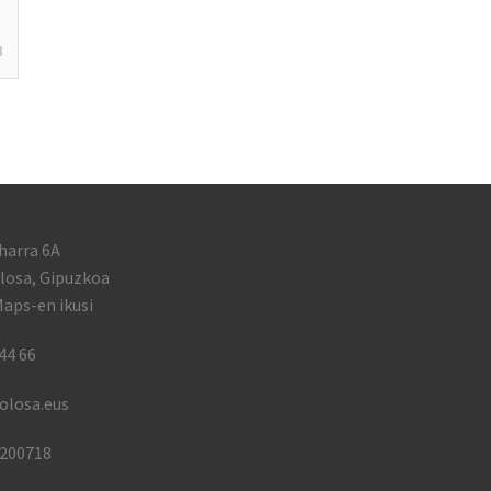
3
harra 6A
losa, Gipuzkoa
aps-en ikusi
44 66
olosa.eus
1200718