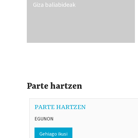
Giza baliabideak
Parte hartzen
PARTE HARTZEN
EGUNON
Gehiago ikusi