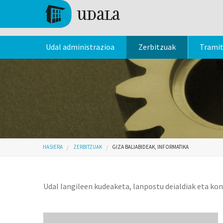
Skip to main content
Tolosa
Udal administrazioa
Zerbitzuak
Trami
Hemen zaude
HASIERA
ZERBITZUAK
GIZA BALIABIDEAK, INFORMATIKA
Udal langileen kudeaketa, lanpostu deialdiak eta ko