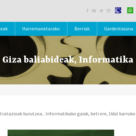




teak
Harremanetarako
Berriak
Gardentasuna
Giza baliabideak, Informatika
ntratazioak burutzea... Informatikako gaiak, beti ere, Udal barru