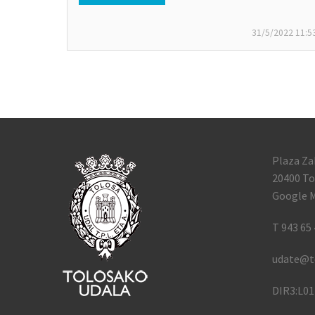
31/5/2022
11:5
Plaza Za
20400 To
Google M
T 943 65 
udate@t
DIR3:L0