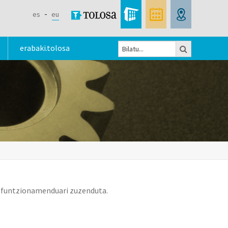
es
eu
Bilatu
erabaki.tolosa
Bilaketa
formularioa
ko funtzionamenduari zuzenduta.