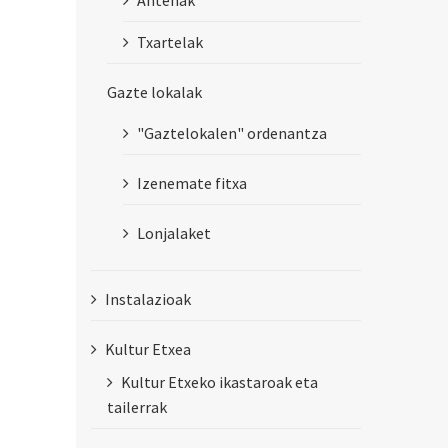
Antenak
Txartelak
Gazte lokalak
"Gaztelokalen" ordenantza
Izenemate fitxa
Lonjalaket
Instalazioak
Kultur Etxea
Kultur Etxeko ikastaroak eta
tailerrak