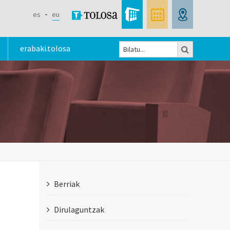
es
eu
Bilatu
erabaki.tolosa
Bilaketa
formularioa
Berriak
Dirulaguntzak