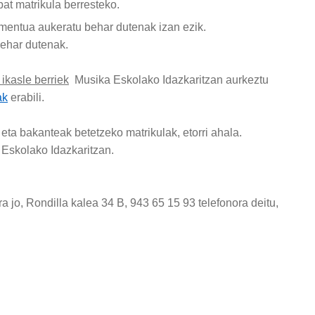
bat matrikula berresteko.
rumentua aukeratu behar dutenak izan ezik.
behar dutenak.
ikasle berriek
Musika Eskolako Idazkaritzan aurkeztu
ak
erabili.
a) eta bakanteak betetzeko matrikulak, etorri ahala.
Eskolako Idazkaritzan.
 jo, Rondilla kalea 34 B, 943 65 15 93 telefonora deitu,