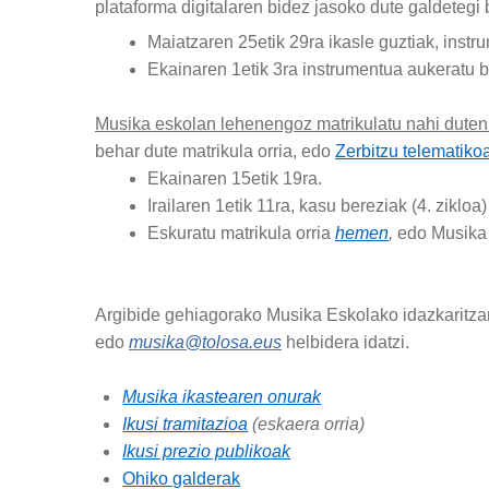
plataforma digitalaren bidez jasoko dute galdetegi 
Maiatzaren 25etik 29ra ikasle guztiak, inst
Ekainaren 1etik 3ra instrumentua aukeratu 
Musika eskolan lehenengoz matrikulatu nahi duten 
behar dute matrikula orria, edo
Zerbitzu telematiko
Ekainaren 15etik 19ra.
Irailaren 1etik 11ra, kasu bereziak (4. ziklo
Eskuratu matrikula orria
hemen
,
edo Musika 
Argibide gehiagorako Musika Eskolako idazkaritzara
edo
musika@tolosa.eus
helbidera idatzi.
Musika ikastearen onurak
Ikusi tramitazioa
(eskaera orria)
Ikusi prezio
publikoak
Ohiko galderak