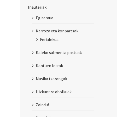
Iñauteriak
Egitaraua
Karroza eta konpartsak
Ferialekua
Kaleko salmenta postuak
Kantuen letrak
Musika txarangak
Hizkuntza aholkuak
Zaindu!