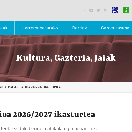




teak
Harremanetarako
Berriak
Gardentasuna
Kultura, Gazteria, Jaiak
OLA: MATRIKULAZIOA 2026/2027 IKASTURTEA
ioa 2026/2027 ikasturtea
sleek
ez dute berriro matrikula egin behar, Inika