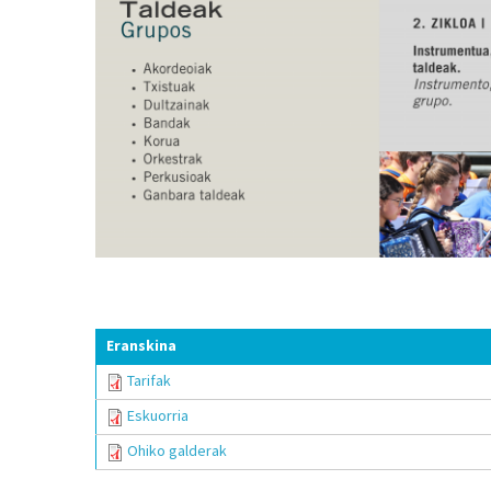
Eranskina
Tarifak
Eskuorria
Ohiko galderak