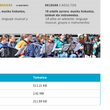
Tamaina
512.21 KB
2.61 MB
211.88 KB