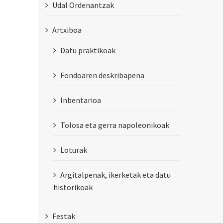
Udal Ordenantzak
Artxiboa
Datu praktikoak
Fondoaren deskribapena
Inbentarioa
Tolosa eta gerra napoleonikoak
Loturak
Argitalpenak, ikerketak eta datu
historikoak
Festak