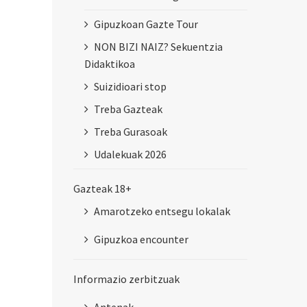
Gipuzkoan Gazte Tour
NON BIZI NAIZ? Sekuentzia
Didaktikoa
Suizidioari stop
Treba Gazteak
Treba Gurasoak
Udalekuak 2026
Gazteak 18+
Amarotzeko entsegu lokalak
Gipuzkoa encounter
Informazio zerbitzuak