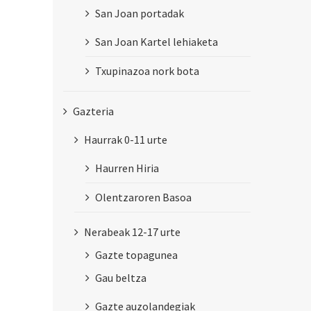
San Joan portadak
San Joan Kartel lehiaketa
Txupinazoa nork bota
Gazteria
Haurrak 0-11 urte
Haurren Hiria
Olentzaroren Basoa
Nerabeak 12-17 urte
Gazte topagunea
Gau beltza
Gazte auzolandegiak