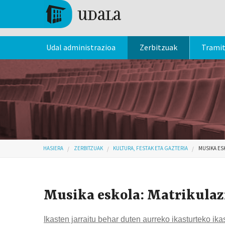
Skip to main content
Tolosa
Udal administrazioa
Zerbitzuak
Trami
Hemen zaude
HASIERA
ZERBITZUAK
KULTURA, FESTAK ETA GAZTERIA
MUSIKA ESK
Musika eskola: Matrikulaz
Ikasten jarraitu behar duten aurreko ikasturteko ika