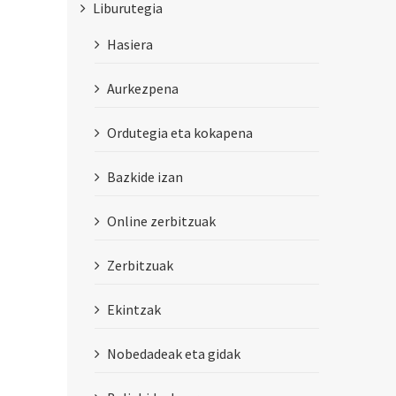
Liburutegia
Hasiera
Aurkezpena
Ordutegia eta kokapena
Bazkide izan
Online zerbitzuak
Zerbitzuak
Ekintzak
Nobedadeak eta gidak