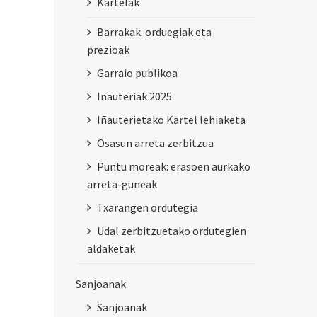
Kartelak
Barrakak. orduegiak eta
prezioak
Garraio publikoa
Inauteriak 2025
Iñauterietako Kartel lehiaketa
Osasun arreta zerbitzua
Puntu moreak: erasoen aurkako
arreta-guneak
Txarangen ordutegia
Udal zerbitzuetako ordutegien
aldaketak
Sanjoanak
Sanjoanak