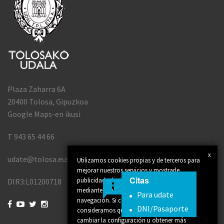
Plaza Zaharra 6A
20400 Tolosa, Gipuzkoa
Google Maps-en ikusi
T 943 65 44 66
x
udate@tolosa.eus
Utilizamos cookies propias y de terceros para
mejorar nuestros servicios y mostrarle
Citas
publicidad relacionada con sus preferencias
DIR3:L01200718
mediante el análisis de sus hábitos de
Para udate
navegación. Si continúa navegando,




DNI/Pasaporte
consideramos que acepta su uso. Puede
cambiar la configuración u obtener más