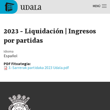
Pasar al contenido principal
MENÚ
Tolosa
2023 - Liquidación | Ingresos
por partidas
Idioma
Español
PDF Fitxategia:
3.-Sarrerak partidaka 2023 Udala.pdf