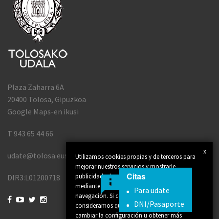
Plaza Zaharra 6A
20400 Tolosa, Gipuzkoa
Google Maps-en ikusi
T 943 65 44 66
x
udate@tolosa.eus
Utilizamos cookies propias y de terceros para
mejorar nuestros servicios y mostrarle
Citas
publicidad relacionada con sus preferencias
DIR3:L01200718
mediante el análisis de sus hábitos de
Para udate
navegación. Si continúa navegando,




DNI/Pasaporte
consideramos que acepta su uso. Puede
cambiar la configuración u obtener más